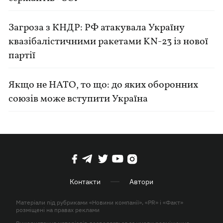
Загроза з КНДР: РФ атакувала Україну
квазібалістичними ракетами KN-23 із нової
партії
Якщо не НАТО, то що: до яких оборонних
союзів може вступити Україна
Контакти
Автори
Матеріали під рубриками «Новини компанії», «PR» і «Факт»
розміщені на правах реклами