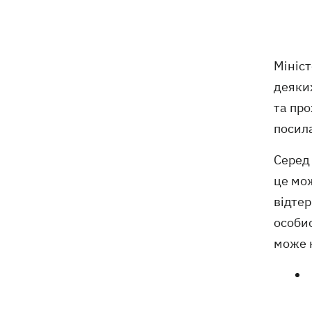
глиняного монстра
Росія завдала удару по Харкову:
07:52
частково зруйновано
десятиповерхівку, загинули люди
Мініс
деяки
та про
Вночі Росія атакувала Одесу
07:24
ракетами та дронами, горів центр
посил
міста
Серед 
9 серпня - яке сьогодні церковне
05:30
це мож
свято, що не можна робити, все про
відтер
цей день
особис
8 серпня
може 
Україна не збирається виходити з
21:46
Донбасу, Путін не зможе здобути
перемогу, - Зеленський