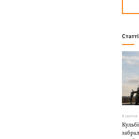
Статті
8 серпня
Кульб
забра