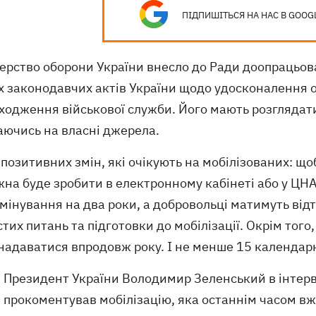
ПІДПИШІТЬСЯ НА НАС В GOOG
терство оборони України внесло до Ради доопрацьов
х законодавчих актів України щодо удосконалення
ходження військової служби. Його мають розглядати
аючись на власні джерела.
позитивних змін, які очікують на мобілізованих: що
на буде зробити в електронному кабінеті або у ЦНА
мінування на два роки, а добровольці матимуть від
тих питань та підготовки до мобілізації. Окрім того
надаватися впродовж року. І не менше 15 календарн
Президент України Володимир Зеленський в інтер
прокоментував мобілізацію, яка останнім часом вже