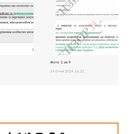
Фото
1
из
9
24 Сiчня 2024
16:22