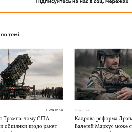
Підписуйтесь на нас в соц. мережах
 по темі
ПОЛІТИКА
6 серпня
іт Трампа: чому США
Кадрова реформа Драпа
ли обіцянки щодо ракет
Валерій Маркус може с