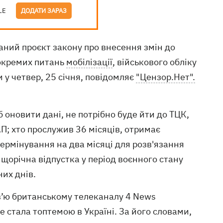
LE
ДОДАТИ ЗАРАЗ
аний проєкт закону про внесення змін до
 окремих питань
мобілізації
, військового обліку
 у четвер, 25 січня, повідомляє
"Цензор.Нет".
б оновити дані, не потрібно буде йти до ТЦК,
П; хто прослужив 36 місяців, отримає
термінування на два місяці для розв'язання
, щорічна відпустка у період воєнного стану
их днів.
в’ю британському телеканалу 4 News
 стала топтемою в Україні. За його словами,