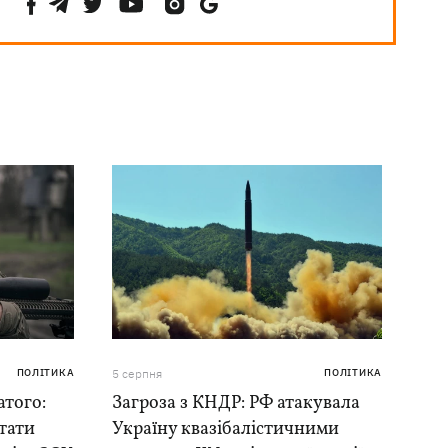
ПОЛІТИКА
5 серпня
ПОЛІТИКА
того:
Загроза з КНДР: РФ атакувала
тати
Україну квазібалістичними