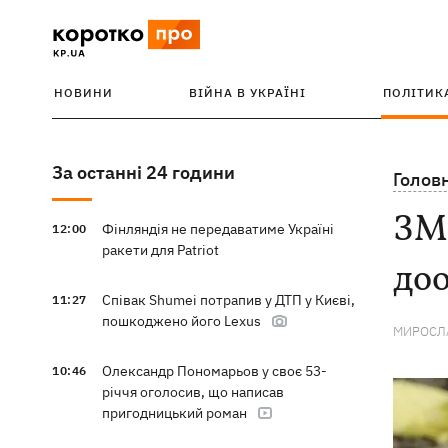
НОВИНИ
ВІЙНА В УКРАЇНІ
ПОЛІТИК
За останні 24 години
Голов
ЗМІ
Фінляндія не передаватиме Україні
12:00
ракети для Patriot
доо
Співак Shumei потрапив у ДТП у Києві,
11:27
пошкоджено його Lexus
МИРОСЛА
Олександр Пономарьов у своє 53-
10:46
річчя оголосив, що написав
пригодницький роман