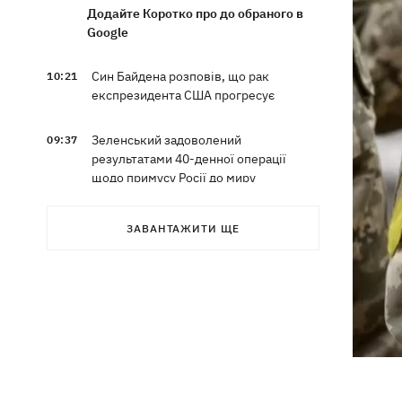
Додайте Коротко про до обраного в
Google
Син Байдена розповів, що рак
10:21
експрезидента США прогресує
Зеленський задоволений
09:37
результатами 40-денної операції
щодо примусу Росії до миру
Ракети, які атакували Одесу, збити не
09:03
ЗАВАНТАЖИТИ ЩЕ
вдалося, випливає зі зведення ПС ЗСУ
Туреччина запропонувала Росії та
08:34
Україні оголосити мораторій на удари
у Чорному морі
08:00
Опішня: Як стати гончарем за три
тижні і виграти 1000 доларів за