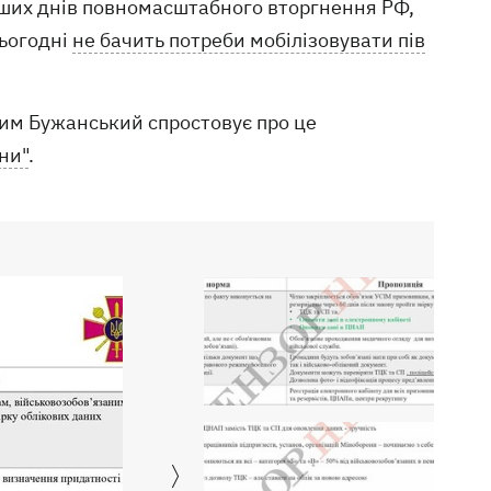
перших днів повномасштабного вторгнення РФ,
сьогодні
не бачить потреби мобілізовувати пів
сим Бужанський спростовує про це
ни"
.