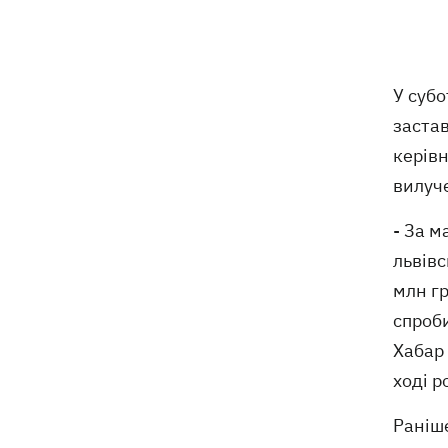
використання Starlink на території РФ
07:00
5000 гривень на першокласника: все,
що потрібно знати про «Пакунок
У субо
школяра» у 2026 році
застав
07:00
У госпіталізації відмовити: що не так
керів
з наказом МОЗ і які тепер критерії
вилуч
для лікування в стаціонарі
- За м
Обзивав бандерівцями і виганяв з
06:57
Польщі: у Гданську поляк побив
львівс
співвітчизників, прийнявши їх за
млн гр
українців
спроби
"Динамо" переграло "Карабах" у
06:26
Хабар
кваліфікації Ліги конференцій
ході 
Раніш