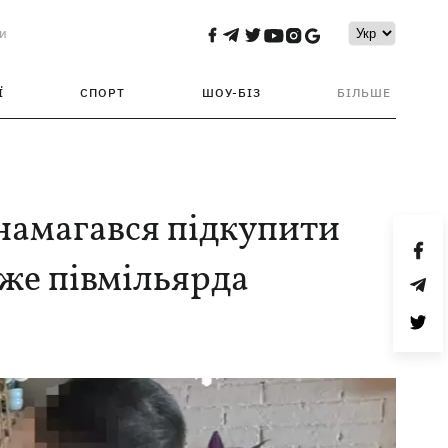
и
Ї
СПОРТ
ШОУ-БІЗ
БІЛЬШЕ
намагався підкупити
йже півмільярда