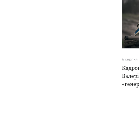
6 серпня
Кадро
Валер
«генер