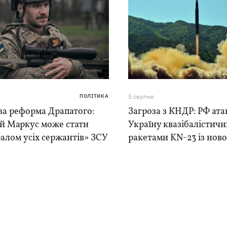
ПОЛІТИКА
5 серпня
ва реформа Драпатого:
Загроза з КНДР: РФ ата
ій Маркус може стати
Україну квазібалістич
алом усіх сержантів» ЗСУ
ракетами KN-23 із нової