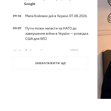
Google
Мапа бойових дій в Україні 07.08.2026
09:16
Путін може напасти на НАТО до
09:07
завершення війни в Україні — розвідка
США для WSJ
Вибухи в Криму та удари за 1700 км
08:49
від кордону: палають аеродром
«Гвардійське» та Wildberries у
ЗАВАНТАЖИТИ ЩЕ
Єкатеринбурзі
МВС Німеччини спростувало
07:51
наявність зброї для України на літаку
"Руслан", біля якого знайшли дрон
Федоров заявив, що продовжує
07:27
переговори з Маском про