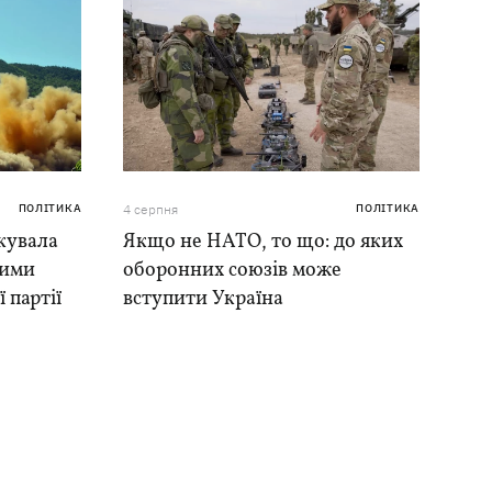
ПОЛІТИКА
4 серпня
ПОЛІТИКА
кувала
Якщо не НАТО, то що: до яких
ними
оборонних союзів може
 партії
вступити Україна