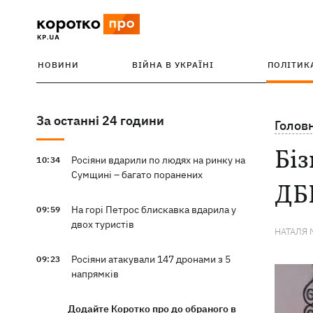
НОВИНИ
ВІЙНА В УКРАЇНІ
ПОЛІТИК
За останні 24 години
Голов
Біз
Росіяни вдарили по людях на ринку на
10:34
Сумщині – багато поранених
ДБР
На горі Петрос блискавка вдарила у
09:59
двох туристів
НАТАЛЯ 
Росіяни атакували 147 дронами з 5
09:23
напрямків
Додайте Коротко про до обраного в