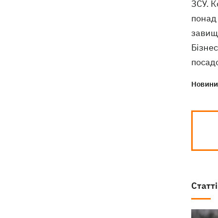
ЗСУ. К
понад 
завищ
Бізне
посадо
Новини 
Статті