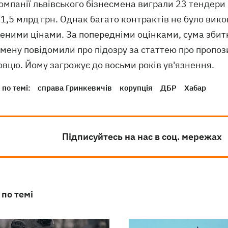
омпанії львівського бізнесмена виграли 23 тендери
1,5 млрд грн. Однак багато контрактів не було викон
еними цінами. За попередніми оцінками, сума збитк
смену повідомили про підозру за статтею про пропо
вцю. Йому загрожує до восьми років ув'язнення.
по темі:
справа Гринкевичів
корупція
ДБР
Хабар
Підписуйтесь на нас в соц. мережах
 по темі