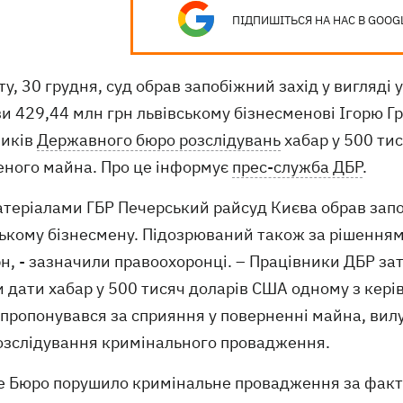
ПІДПИШІТЬСЯ НА НАС В GOOG
ту, 30 грудня, суд обрав запобіжний захід у вигляд
и 429,44 млн грн львівському бізнесменові Ігорю Г
ників
Державного бюро розслідувань
хабар у 500 ти
еного майна. Про це інформує
прес-служба ДБР
.
атеріалами ГБР Печерський райсуд Києва обрав запо
ькому бізнесмену. Підозрюваний також за рішенням 
н, - зазначили правоохоронці. – Працівники ДБР за
 дати хабар у 500 тисяч доларів США одному з керів
 пропонувався за сприяння у поверненні майна, вил
розслідування кримінального провадження.
е Бюро порушило кримінальне провадження за фактом