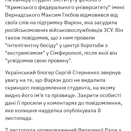
"Кримського федерального університету" імені
Вернадського Максим Глєбов відмовився від
своїх слів на підтримку Фаріон, яка засудила
російськомовних військовослужбовців ЗСУ. Він
також повідомив, що з ним провели
"інтелігентну бесіду" у центрі боротьби з
"екстремізмом" у Сімферополі, після якої він
"усвідомив свою провину".
Український блогер Сергій Стерненко звернув
увагу на те, що Фаріон досі не видалила
скриншот повідомлення студента, на якому
видно його ім'я та прізвище. Закрити особисті
дані її просили у коментарях до повідомлення,
яке колишня нардепка опублікувала 8
листопада.
7 листопада уповноважений Верховної Ради з