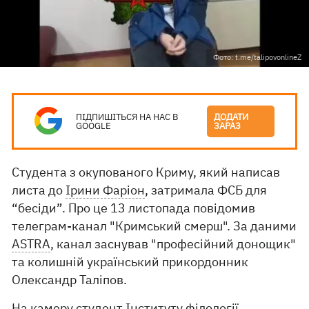
Фото: t.me/talipovonlineZ
ПІДПИШІТЬСЯ НА НАС В
ДОДАТИ
GOOGLE
ЗАРАЗ
Студента з окупованого Криму, який написав
листа до
Ірини Фаріон
, затримала ФСБ для
“бесіди”. Про це 13 листопада повідомив
телеграм-канал "Кримський смерш". За даними
ASTRA
, канал заснував "професійний донощик"
та колишній український прикордонник
Олександр Таліпов.
На камеру студент Інституту філології