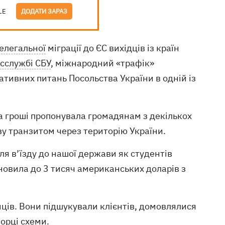
LE
ДОДАТИ ЗАРАЗ
елегальної
міграції до ЄС вихідців із країн
сслужбі СБУ
, міжнародний «трафік»
ативних питань Посольства України в одній із
а гроші пропонувала громадянам з декількох
у транзитом через територію України.
я в’їзду до нашої держави як студентів
ановила до 3 тисяч американських доларів з
мців. Вони підшукували клієнтів, домовлялися
орці схеми.