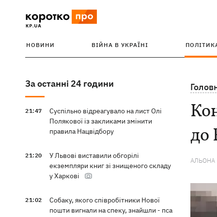
НОВИНИ
ВІЙНА В УКРАЇНІ
ПОЛІТИК
За останні 24 години
Голов
Кон
Суспільно відреагувало на лист Олі
21:47
Полякової із закликами змінити
до
правила Нацвідбору
У Львові виставили обгорілі
21:20
АЛЬОНА
екземпляри книг зі знищеного складу
у Харкові
Собаку, якого співробітники Нової
21:02
пошти вигнали на спеку, знайшли - пса