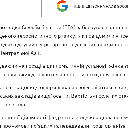
ПІДПИШІТЬСЯ НА НАС В GOOG
розвідка Служби безпеки (СБУ) заблокувала канал
н
щеного терористичного ризику. Як повідомили у
пре
зувала другий секретар з консульських та адміністр
Центральної Азії.
ваючи на посаді в дипломатичній установі, жінка з
нноазійських держав незаконно виїхати до Євросоюз
ого посадовиця оформлювала своїм клієнтам візи дл
ських закладів вищої освіти. Вартість «послуги» ст
о нелегала.
аконної діяльності фігурантка залучила двох інозе
 про «умови поїздки» та передавали гроші організат