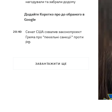
нагодували та забрали додому
Додайте Коротко про до обраного в
Google
Сенат США схвалив законопроект
20:40
Грема про "пекельні санкції" проти
РФ
Зеленський вперше прибув до Сербії
20:14
та розповів про цілі візиту
ЗАВАНТАЖИТИ ЩЕ
У Львові запровадили карантинні
20:04
обмеження через виявлення сказу в
кота
Україна та Польща завершили
19:49
ексгумацію жертв Волинської трагедії
у двох селах на Волині