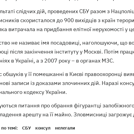
льтаті слідчих дій, проведених СБУ разом з Нацполі
сників скористалося до 900 вихідців з країн терор
ка витрачала на придбання елітної нерухомості у це
ство не називає імя посадовиці, наголошуючи, що 
оці після закінчення інституту у Москві. Потім пра
іях в Україні, а з 2007 року – в органах МЗС.
с обшуків у її помешканні в Києві правоохоронці ви
нові записи із доказами злочинних дій. Наразі консу
нального кодексу України.
ються питання про обрання фігурантці запобіжного
ладення арешту на її майно. Зловмисниці загрожує 
по темі:
СБУ
консул
нелегали