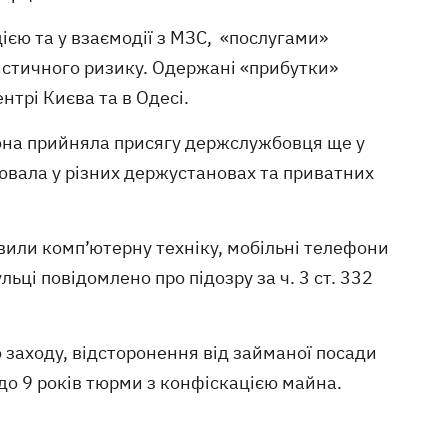
цією та у взаємодії з МЗС, «послугами»
истичного ризику. Одержані «прибутки»
нтрі Києва та в Одесі.
вона прийняла присягу держслужбовця ще у
цювала у різних держустановах та приватних
явили комп’ютерну техніку, мобільні телефони
льці повідомлено про підозру за ч. 3 ст. 332
 заходу, відсторонення від займаної посади
до 9 років тюрми з конфіскацією майна.