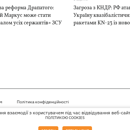
ва реформа Драпатого:
Загроза з КНДР: РФ ата
ій Маркус може стати
Україну квазібалістич
алом усіх сержантів» ЗСУ
ракетами KN-23 із нової
ем
Політика конфіденційності
я взаємодії з користувачем під час відвідування веб-сай
і на правах реклами
ПОЛІТИКОЮ COOKIES
го гіперпосилання на KP.UA в першому абзаці.