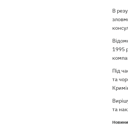
президентства пообіцяв підтримувати
Україну у боротьбі з РФ
В резу
зловми
консул
Відом
1995 р
компан
Під ча
та чор
Кримі
Вирішу
та нак
Новини 