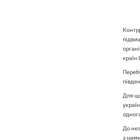
У Будапешті після обмілення Дунаю
19:16
підняли з дна мотоцикл вермахту та
останки двох солдатів
Контр
19:00
Анекдоти та меми тижня: прильоти-
підви
прильоти, ідіть на болота і
органі
український Джеймс Бонд з
кабачками
країн 
Тисяча незаконно списаних чоловіків
18:53
Перебу
- суд взяв під варту ексочільника
півде
Мукачівського ТЦК
Для ць
Дрони ЗСУ вразили 10
18:48
україн
електропідстанцій, 6 суден
"тіньового" флоту та базу ФСБ в
одног
Криму
До нез
Навроцький у річницю свого
18:20
з ними