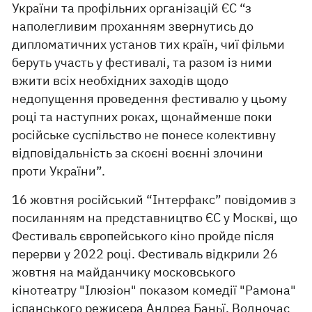
України та профільних організацій ЄС “з
наполегливим проханням звернутись до
дипломатичних установ тих країн, чиї фільми
беруть участь у фестивалі, та разом із ними
вжити всіх необхідних заходів щодо
недопущення проведення фестивалю у цьому
році та наступних роках, щонайменше поки
російське суспільство не понесе колективну
відповідальність за скоєні воєнні злочини
проти України”.
16 жовтня російський “Інтерфакс” повідомив з
посиланням на представництво ЄС у Москві, що
Фестиваль європейського кіно пройде після
перерви у 2022 році. Фестиваль відкрили 26
жовтня на майданчику московського
кінотеатру "Ілюзіон" показом комедії "Рамона"
іспанського режисера Андреа Баньї. Водночас