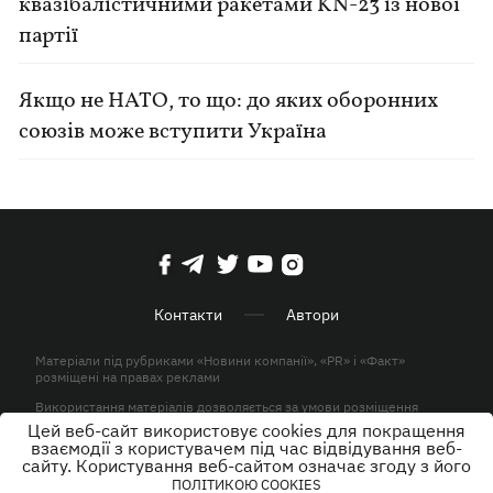
квазібалістичними ракетами KN-23 із нової
партії
Якщо не НАТО, то що: до яких оборонних
союзів може вступити Україна
Контакти
Автори
Матеріали під рубриками «Новини компанії», «PR» і «Факт»
розміщені на правах реклами
Використання матеріалів дозволяється за умови розміщення
активного гіперпосилання на KP.UA в першому абзаці.
Цей веб-сайт використовує cookies для покращення
взаємодії з користувачем під час відвідування веб-
© ТОВ «ЮЛАВ МЕДІА» 2026. Всі права захищені.
сайту. Користування веб-сайтом означає згоду з його
ПОЛІТИКОЮ COOKIES