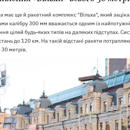
а має ще й ракетний комплекс "Вільха", який заціка
ми калібру 300 мм вважається одним із найпотужніши
ня цілей будь-яких типів на далеких підступах. Си
стань до 120 км. На такій відстані ракети потрапля
 30 метрів.