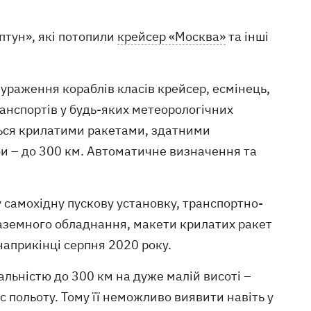
птун», які потопили
крейсер «Москва»
та інші
раження кораблів класів крейсер, есмінець,
ранспортів у будь-яких метеорологічних
ється крилатими ракетами, здатними
би – до 300 км. Автоматичне визначення та
самохідну пускову установку, транспортно-
аземного обладнання, макети крилатих ракет
наприкінці серпня 2020 року.
дальністю до 300 км на дуже малій висоті –
с польоту. Тому її неможливо виявити навіть у