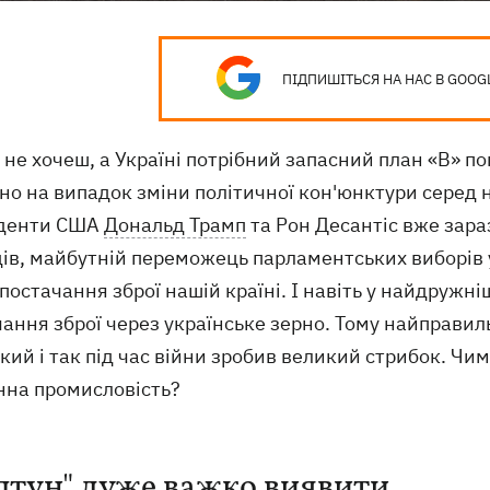
ПІДПИШІТЬСЯ НА НАС В GOOG
 не хочеш, а Україні потрібний запасний план «B» 
но на випадок зміни політичної кон'юнктури серед 
денти США
Дональд Трамп
та Рон Десантіс вже зара
дів, майбутній переможець парламентських виборів 
постачання зброї нашій країні. І навіть у найдружн
чання зброї через українське зерно. Тому найправи
кий і так під час війни зробив великий стрибок. Чи
нна промисловість?
птун" дуже важко виявити