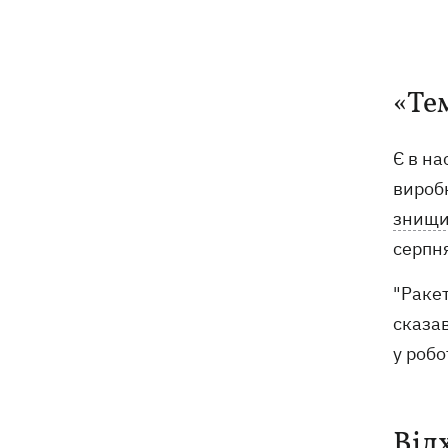
«Те
Є в н
вироб
знищ
серпня
"Ракет
сказа
у робо
Від