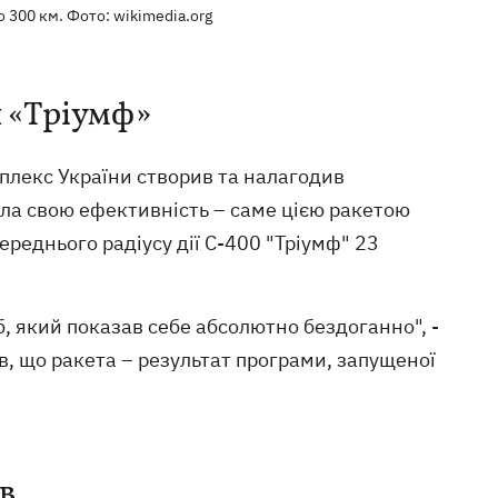
 300 км. Фото: wikimedia.org
й «Тріумф»
плекс України створив та налагодив
ела свою ефективність – саме цією ракетою
ереднього радіусу дії С-400 "Тріумф" 23
, який показав себе абсолютно бездоганно", -
, що ракета – результат програми, запущеної
в