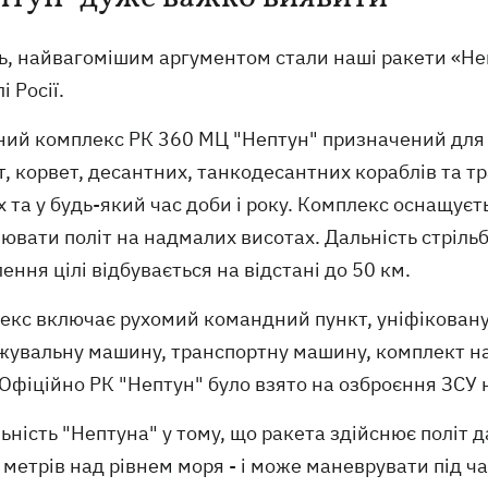
ь, найвагомішим аргументом стали наші ракети «Не
і Росії.
ний комплекс РК 360 МЦ "Нептун" призначений для у
, корвет, десантних, танкодесантних кораблів та т
 та у будь-який час доби і року. Комплекс оснащу
ювати політ на надмалих висотах. Дальність стріль
ення цілі відбувається на відстані до 50 км.
екс включає рухомий командний пункт, уніфіковану 
жувальну машину, транспортну машину, комплект н
Офіційно РК "Нептун" було взято на озброєння ЗСУ 
ьність "Нептуна" у тому, що ракета здійснює політ 
 метрів над рівнем моря - і може маневрувати під ча