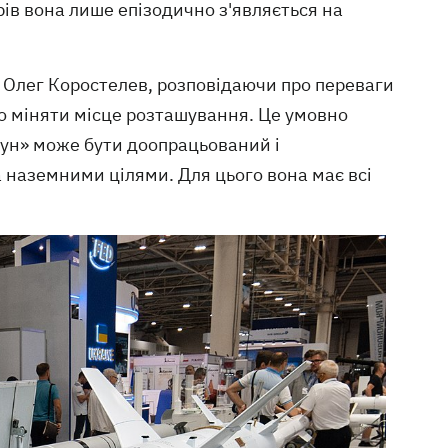
рів вона лише епізодично з'являється на
 Олег Коростелев, розповідаючи про переваги
но міняти місце розташування. Це умовно
тун» може бути доопрацьований і
 наземними цілями. Для цього вона має всі