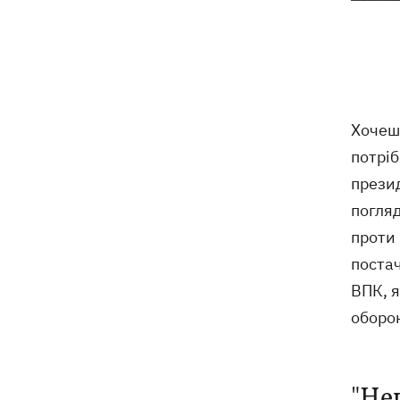
ексгумацію жертв Волинської трагедії
у двох селах на Волині
У Будапешті після обмілення Дунаю
19:16
підняли з дна мотоцикл вермахту та
останки двох солдатів
Хочеш
19:00
Анекдоти та меми тижня: прильоти-
потріб
прильоти, ідіть на болота і
прези
український Джеймс Бонд з
кабачками
погля
проти 
Тисяча незаконно списаних чоловіків
18:53
поста
- суд взяв під варту ексочільника
Мукачівського ТЦК
ВПК, я
оборо
Дрони ЗСУ вразили 10
18:48
електропідстанцій, 6 суден
"тіньового" флоту та базу ФСБ в
Криму
"Не