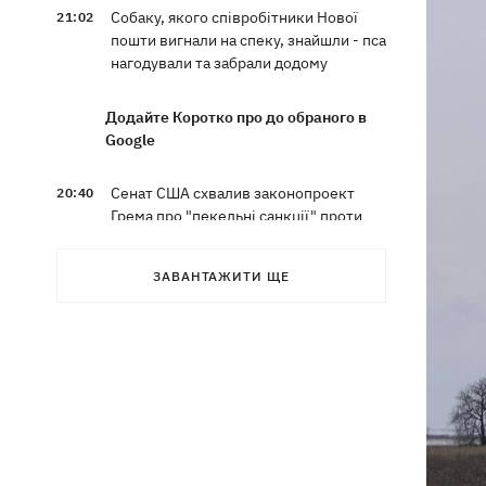
Собаку, якого співробітники Нової
21:02
пошти вигнали на спеку, знайшли - пса
нагодували та забрали додому
Додайте Коротко про до обраного в
Google
Сенат США схвалив законопроект
20:40
Грема про "пекельні санкції" проти
РФ
ЗАВАНТАЖИТИ ЩЕ
Зеленський вперше прибув до Сербії
20:14
та розповів про цілі візиту
У Львові запровадили карантинні
20:04
обмеження через виявлення сказу в
кота
Україна та Польща завершили
19:49