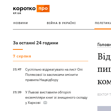
НОВИНИ
ВІЙНА В УКРАЇНІ
ПОЛІТИК
За останні 24 години
Голов
Від
7 серпня
пи
Суспільно відреагувало на лист Олі
21:47
Полякової із закликами змінити
ко
правила Нацвідбору
У Львові виставили обгорілі
21:20
ВІКТОР 
екземпляри книг зі знищеного складу
у Харкові