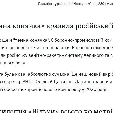
Дальність ураження "Нептуном" від 280 км до
мна конячка» вразила російськи
ас ще й "темна конячка". Оборонно-промисловий ком
ництво нової вітчизняної ракети. Розробка вже дов
или
російську зенітно-ракетну систему великого та с
 цього року.
а була нова, абсолютно сучасна. Це наш новий виріб
в секретар РНБО Олексій Данилов. Данилов зазначив
ті оборонно-промислового комплексу у 2020 році.
хилення «Вільхи» всього 30 метрі