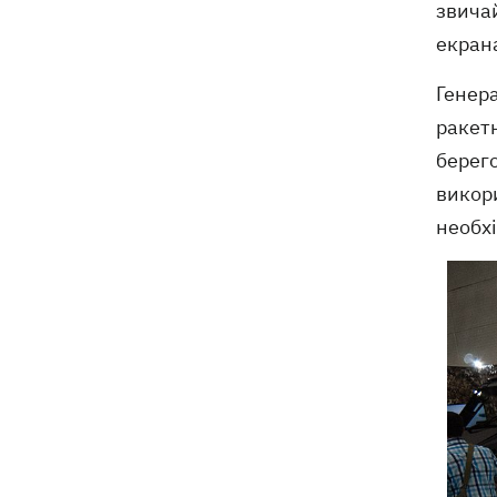
звичай
екрана
Генер
ракетн
берего
викори
необхі