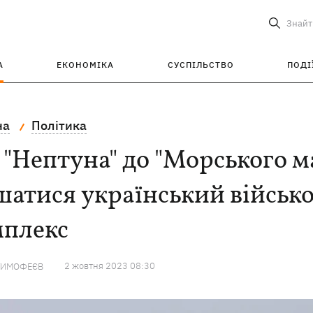
Знайт
А
ЕКОНОМІКА
СУСПІЛЬСТВО
ПОДІ
на
Політика
 "Нептуна" до "Морського 
шатися український військ
мплекс
2 жовтня 2023 08:30
ТИМОФЕЄВ