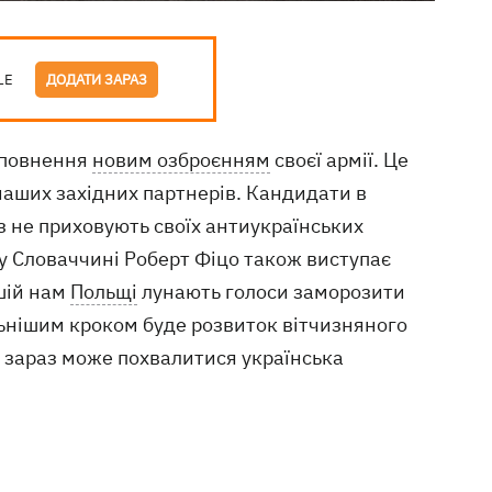
LE
ДОДАТИ ЗАРАЗ
поповнення
новим озброєнням
своєї армії. Це
наших західних партнерів. Кандидати в
з не приховують своїх антиукраїнських
у Словаччині Роберт Фіцо також виступає
ішій нам
Польщі
лунають голоси заморозити
льнішим кроком буде розвиток вітчизняного
м зараз може похвалитися українська