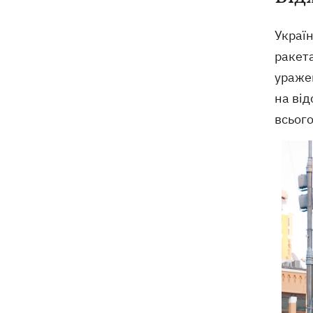
Україн
ракета
уражен
на від
всього