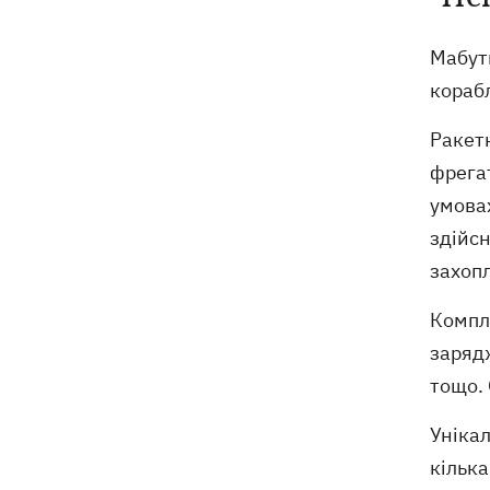
Навроцький у річницю свого
18:20
Мабут
президентства пообіцяв підтримувати
Україну у боротьбі з РФ
корабл
Ракет
фрегат
умовах
здійсн
захопл
Компл
заряд
тощо. 
Унікал
кілька