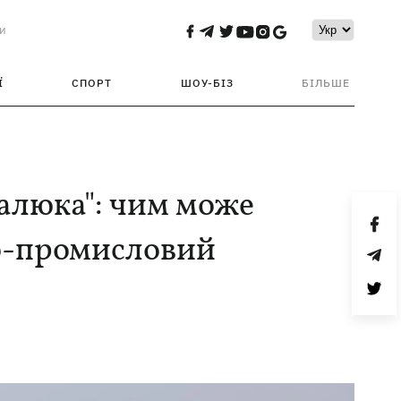
и
Ї
СПОРТ
ШОУ-БІЗ
БІЛЬШЕ
малюка": чим може
о-промисловий