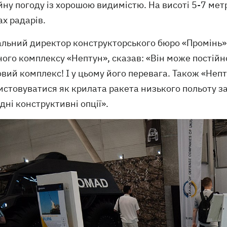
ну погоду із хорошою видимістю. На висоті 5-7 мет
х радарів.
альний директор конструкторського бюро «Промінь»
ого комплексу «Нептун», сказав: «Він може постій
вий комплекс! І у цьому його перевага. Також «Неп
стовуватися як крилата ракета низького польоту за
дні конструктивні опції».