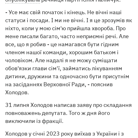
- Усе має свій початок і кінець. Не вічні наші
статуси і посади. І ми не вічні. І я це зрозумів як
ніхто, коли у мою сім'ю прийшла хвороба. Про
мене писали багато, часто неприємні речі. Але
все, що я робив - це намагався бути гідним
членом нашої команди, хорошим батьком і
чоловіком. Але надалі я не можу суміщати
обов'язки глави сім'ї, займатись лікуванням
дитини, дружини та одночасно бути присутнім
на засіданнях Верховної Ради, - пояснив
Холодов.
31 липня Холодов написав заяву про складання
повноважень депутата. Того ж дня його
виключили із фракції.
Холодов у січні 2023 року виїхав з України і з