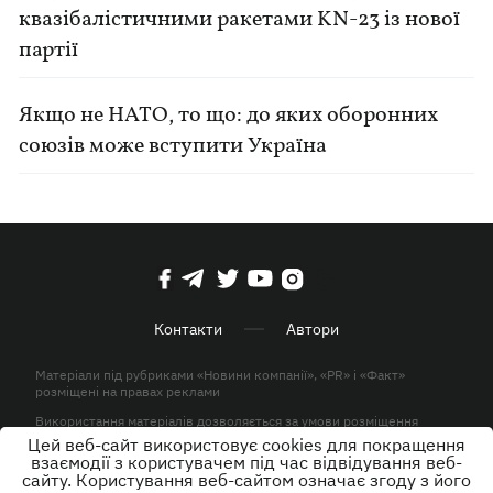
квазібалістичними ракетами KN-23 із нової
партії
Якщо не НАТО, то що: до яких оборонних
союзів може вступити Україна
Контакти
Автори
Матеріали під рубриками «Новини компанії», «PR» і «Факт»
розміщені на правах реклами
Використання матеріалів дозволяється за умови розміщення
активного гіперпосилання на KP.UA в першому абзаці.
Цей веб-сайт використовує cookies для покращення
взаємодії з користувачем під час відвідування веб-
© ТОВ «ЮЛАВ МЕДІА» 2026. Всі права захищені.
сайту. Користування веб-сайтом означає згоду з його