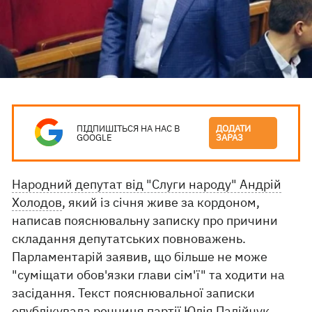
ПІДПИШІТЬСЯ НА НАС В
ДОДАТИ
GOOGLE
ЗАРАЗ
Народний депутат від "Слуги народу" Андрій
Холодов
, який із січня живе за кордоном,
написав пояснювальну записку про причини
складання депутатських повноважень.
Парламентарій заявив, що більше не може
"суміщати обов'язки глави сім'ї" та ходити на
засідання. Текст пояснювальної записки
опублікувала
речниця партії Юлія Палійчук.