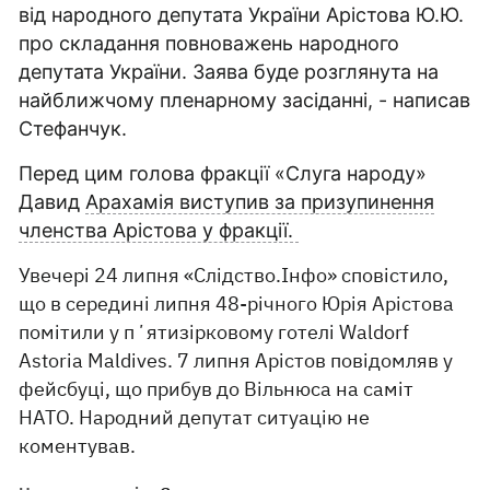
від народного депутата України Арістова Ю.Ю.
про складання повноважень народного
депутата України. Заява буде розглянута на
найближчому пленарному засіданні, - написав
Стефанчук.
Перед цим голова фракції «Слуга народу»
Давид
Арахамія виступив за призупинення
членства Арістова у фракції.
Увечері 24 липня «Слідство.Інфо» сповістило,
що в середині липня 48-річного Юрія Арістова
помітили у пʼятизірковому готелі Waldorf
Astoria Maldives. 7 липня Арістов повідомляв у
фейсбуці, що прибув до Вільнюса на саміт
НАТО. Народний депутат ситуацію не
коментував.