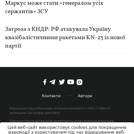
Маркус може стати «генералом усіх
сержантів» ЗСУ
Загроза з КНДР: РФ атакувала Україну
квазібалістичними ракетами KN-23 із нової
партії
Контакти
Автори
Матеріали під рубриками «Новини компанії», «PR» і «Факт»
розміщені на правах реклами
Використання матеріалів дозволяється за умови розміщення
активного гіперпосилання на KP.UA в першому абзаці.
Цей веб-сайт використовує cookies для покращення
взаємодії з користувачем під час відвідування веб-
© ТОВ «ЮЛАВ МЕДІА» 2026. Всі права захищені.