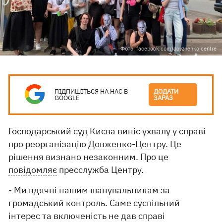
Фото: facebook.com/dovzhenko.centre
ПІДПИШІТЬСЯ НА НАС В
ДОДАТИ
GOOGLE
ЗАРАЗ
Господарський суд Києва виніс ухвалу у справі
про реорганізацію
Довженко-Центру.
Це
рішення визнано незаконним. Про це
повідомляє
пресслужба Центру.
- Ми вдячні нашим шанувальникам за
громадський контроль. Саме суспільний
інтерес та включеність не дав справі