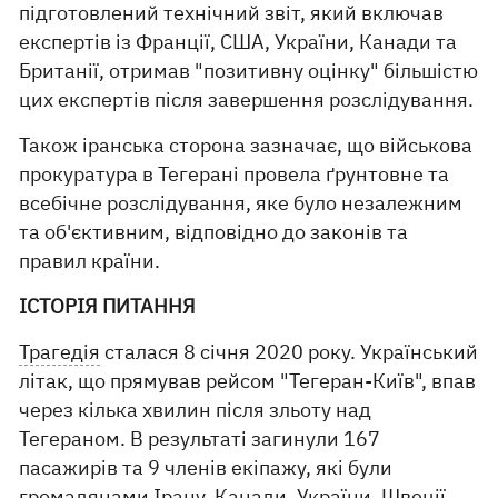
підготовлений технічний звіт, який включав
експертів із Франції, США, України, Канади та
Британії, отримав "позитивну оцінку" більшістю
цих експертів після завершення розслідування.
Також іранська сторона зазначає, що військова
прокуратура в Тегерані провела ґрунтовне та
всебічне розслідування, яке було незалежним
та об'єктивним, відповідно до законів та
правил країни.
ІСТОРІЯ ПИТАННЯ
Трагедія
сталася 8 січня 2020 року. Український
літак, що прямував рейсом "Тегеран-Київ", впав
через кілька хвилин після зльоту над
Тегераном. В результаті загинули 167
пасажирів та 9 членів екіпажу, які були
громадянами Ірану, Канади, України, Швеції,