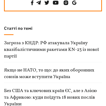
Статті по темі
Загроза з КНДР: РФ атакувала Україну
квазібалістичними ракетами KN-23 із нової
партії
Якщо не НАТО, то що: до яких оборонних
союзів може вступити Україна
Без США та ключових країн ЄС, але з Азією
та Африкою: куди поїдуть 18 нових послів
України