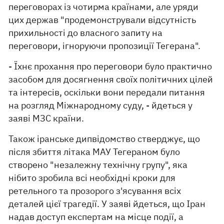
переговорах із чотирма країнами, але уряди
цих держав "продемонстрували відсутність
прихильності до власного запиту на
переговори, ігноруючи пропозиції Тегерана".
- Їхнє прохання про переговори було практично
засобом для досягнення своїх політичних цілей
та інтересів, оскільки вони передали питання
на розгляд Міжнародному суду, - йдеться у
заяві МЗС країни.
Також іранське дипвідомство стверджує, що
після збиття літака МАУ Тегераном було
створено "незалежну технічну групу", яка
нібито зробила всі необхідні кроки для
ретельного та прозорого з'ясування всіх
деталей цієї трагедії. У заяві йдеться, що Іран
надав доступ експертам на місце події, а