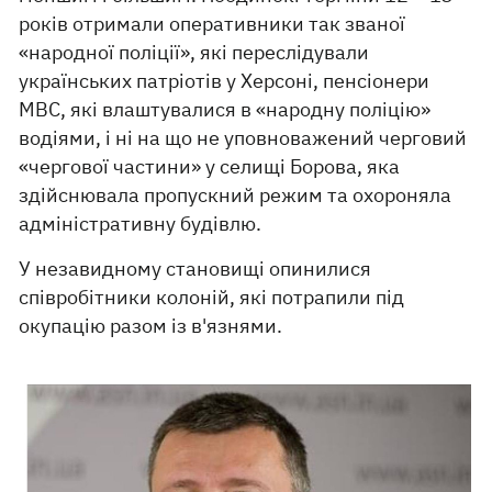
років отримали оперативники так званої
«народної поліції», які переслідували
українських патріотів у Херсоні, пенсіонери
МВС, які влаштувалися в «народну поліцію»
водіями, і ні на що не уповноважений черговий
«чергової частини» у селищі Борова, яка
здійснювала пропускний режим та охороняла
адміністративну будівлю.
У незавидному становищі опинилися
співробітники колоній, які потрапили під
окупацію разом із в'язнями.