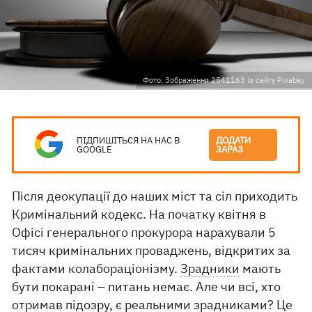
Фото: Зображення 2541163 із сайту Pixabay
ПІДПИШІТЬСЯ НА НАС В
ДОДАТИ
GOOGLE
ЗАРАЗ
Після деокупації до наших міст та сіл приходить
Кримінальний кодекс. На початку квітня в
Офісі генерального прокурора нарахували 5
тисяч кримінальних проваджень, відкритих за
фактами колабораціонізму.
Зрадники
мають
бути покарані – питань немає. Але чи всі, хто
отримав підозру, є реальними зрадниками? Це