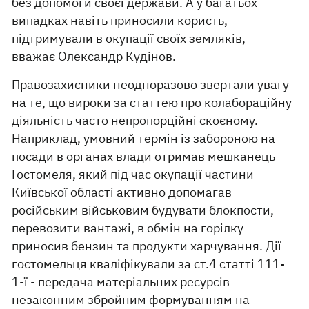
без допомоги своєї держави. А у багатьох
випадках навіть приносили користь,
підтримували в окупації своїх земляків, –
вважає Олександр Кудінов.
Правозахисники неодноразово звертали увагу
на те, що вироки за статтею про колабораційну
діяльність часто непропорційні скоєному.
Наприклад, умовний термін із забороною на
посади в органах влади отримав мешканець
Гостомеля, який під час окупації частини
Київської області активно допомагав
російським військовим будувати блокпости,
перевозити вантажі, в обмін на горілку
приносив бензин та продукти харчування. Дії
гостомельця кваліфікували за ст.4 статті 111-
1-ї - передача матеріальних ресурсів
незаконним збройним формуванням на