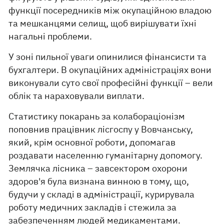
функції посередників між окупаційною владою
та мешканцями селищ, щоб вирішувати їхні
нагальні проблеми.
У зоні пильної уваги опинилися фінансисти та
бухгалтери. В окупаційних адміністраціях вони
виконували суто свої професійні функції – вели
облік та нараховували виплати.
Статистику покарань за колабораціонізм
поповнив працівник лісгоспу у Вовчанську,
який, крім основної роботи, допомагав
роздавати населенню гуманітарну допомогу.
Землячка лісника – завсектором охорони
здоров'я була визнана винною в тому, що,
будучи у складі в адміністрації, курирувала
роботу медичних закладів і стежила за
забезпеченням людей медикаментами.