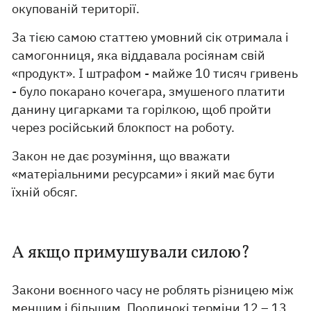
окупованій території.
За тією самою статтею умовний сік отримала і
самогонниця, яка віддавала росіянам свій
«продукт». І штрафом - майже 10 тисяч гривень
- було покарано кочегара, змушеного платити
данину цигарками та горілкою, щоб пройти
через російський блокпост на роботу.
Закон не дає розуміння, що вважати
«матеріальними ресурсами» і який має бути
їхній обсяг.
А якщо примушували силою?
Закони воєнного часу не роблять різницею між
меншим і більшим. Поодинокі терміни 12 – 13