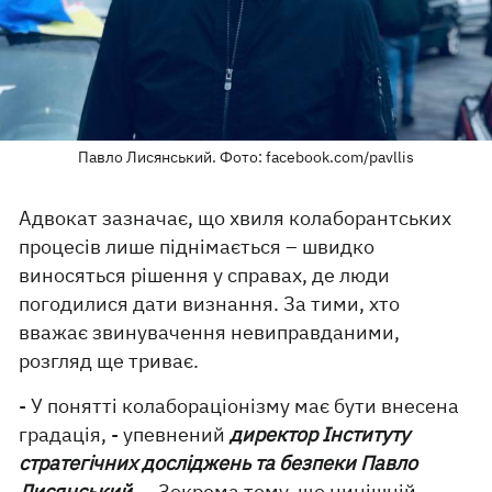
Павло Лисянський. Фото: facebook.com/pavllis
Адвокат зазначає, що хвиля колаборантських
процесів лише піднімається – швидко
виносяться рішення у справах, де люди
погодилися дати визнання. За тими, хто
вважає звинувачення невиправданими,
розгляд ще триває.
- У понятті колабораціонізму має бути внесена
градація, - упевнений
директор Інституту
стратегічних досліджень та безпеки Павло
Лисянський.
– Зокрема тому, що нинішній