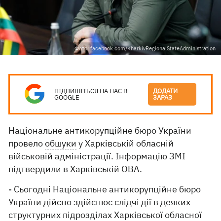
Фото: facebook.com/KharkivRegionalStateAdministration
ПІДПИШІТЬСЯ НА НАС В
ДОДАТИ
GOOGLE
ЗАРАЗ
Національне антикорупційне бюро України
провело
обшуки
у Харківській обласній
військовій адміністрації. Інформацію ЗМІ
підтвердили в Харківській ОВА.
- Сьогодні Національне антикорупційне бюро
України дійсно здійснює слідчі дії в деяких
структурних підрозділах Харківської обласної