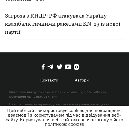
Загроза з КНДР: РФ атакувала Україну
квазібалістичними ракетами KN-23 із нової
партії
Контакти
Автори
Матеріали під рубриками «Новини компанії», «PR» і «Факт»
розміщені на правах реклами
Використання матеріалів дозволяється за умови розміщення
активного гіперпосилання на KP.UA в першому абзаці.
Цей веб-сайт використовує cookies для покращення
взаємодії з користувачем під час відвідування веб-
© ТОВ «ЮЛАВ МЕДІА» 2026. Всі права захищені.
сайту. Користування веб-сайтом означає згоду з його
ПОЛІТИКОЮ COOKIES