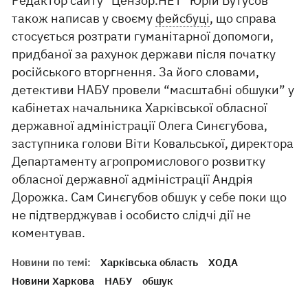
Редактор сайту "Цензор.НЕТ" Юрій Бутусов
також написав у своєму
фейсбуці
, що справа
стосується розтрати гуманітарної допомоги,
придбаної за рахунок держави після початку
російського вторгнення. За його словами,
детективи НАБУ провели “масштабні обшуки” у
кабінетах начальника Харківської обласної
державної адміністрації Олега Синєгубова,
заступника голови Віти Ковальської, директора
Департаменту агропромислового розвитку
обласної державної адміністрації Андрія
Дорожка. Сам Синєгубов обшук у себе поки що
не підтверджував і особисто слідчі дії не
коментував.
Новини по темі:
Харківська область
ХОДА
Новини Харкова
НАБУ
обшук