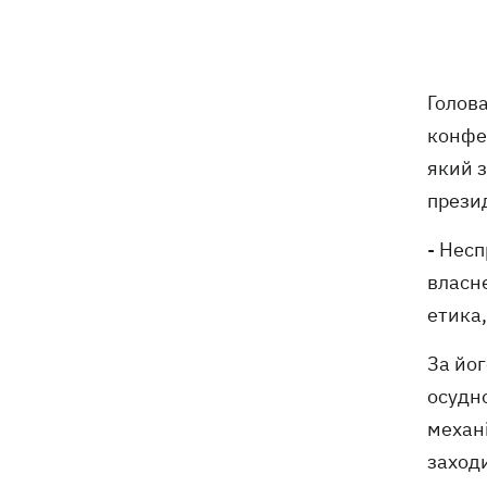
У Будапешті після обмілення Дунаю
19:16
підняли з дна мотоцикл вермахту та
останки двох солдатів
Голов
19:00
Анекдоти та меми тижня: прильоти-
конфер
прильоти, ідіть на болота і
який з
український Джеймс Бонд з
кабачками
прези
Тисяча незаконно списаних чоловіків
18:53
- Несп
- суд взяв під варту ексочільника
власне
Мукачівського ТЦК
етика,
Дрони ЗСУ вразили 10
18:48
За йог
електропідстанцій, 6 суден
"тіньового" флоту та базу ФСБ в
осудно
Криму
механ
заходи
Навроцький у річницю свого
18:20