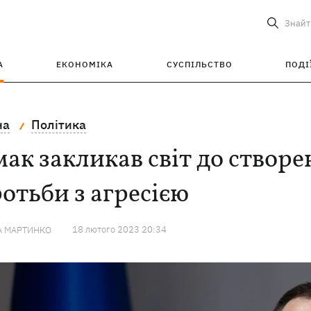
Знайт
А
ЕКОНОМІКА
СУСПІЛЬСТВО
ПОДІ
на
Політика
ак закликав світ до створ
отьби з агресією
18 лютого 2023 20:34
А МАРТИНКО