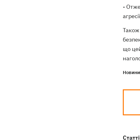
президентства пообіцяв підтримувати
- Отже
Україну у боротьбі з РФ
агресі
Також 
безпек
що це
наголо
Новини 
Статті