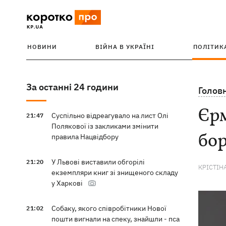
НОВИНИ
ВІЙНА В УКРАЇНІ
ПОЛІТИК
За останні 24 години
Голов
Єрм
Суспільно відреагувало на лист Олі
21:47
Полякової із закликами змінити
бор
правила Нацвідбору
У Львові виставили обгорілі
21:20
КРІСТІН
екземпляри книг зі знищеного складу
у Харкові
Собаку, якого співробітники Нової
21:02
пошти вигнали на спеку, знайшли - пса