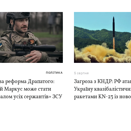
ПОЛІТИКА
5 серпня
ва реформа Драпатого:
Загроза з КНДР: РФ ата
ій Маркус може стати
Україну квазібалістич
алом усіх сержантів» ЗСУ
ракетами KN-23 із нової