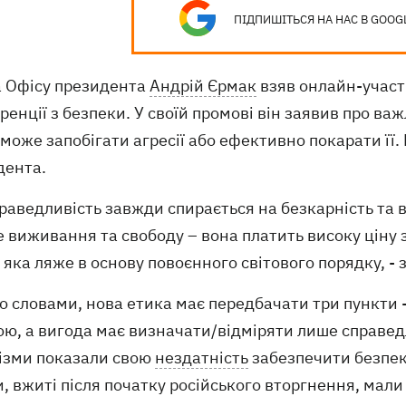
ПІДПИШІТЬСЯ НА НАС В GOOG
а Офісу президента
Андрій Єрмак
взяв онлайн-участь
енції з безпеки. У своїй промові він заявив про ва
може запобігати агресії або ефективно покарати її.
дента.
раведливість завжди спирається на безкарність та в
 виживання та свободу – вона платить високу ціну з
 яка ляже в основу повоєнного світового порядку, -
о словами, нова етика має передбачати три пункти 
ю, а вигода має визначати/відміряти лише справедл
ізми показали свою
нездатність
забезпечити безпеку
, вжиті після початку російського вторгнення, мал