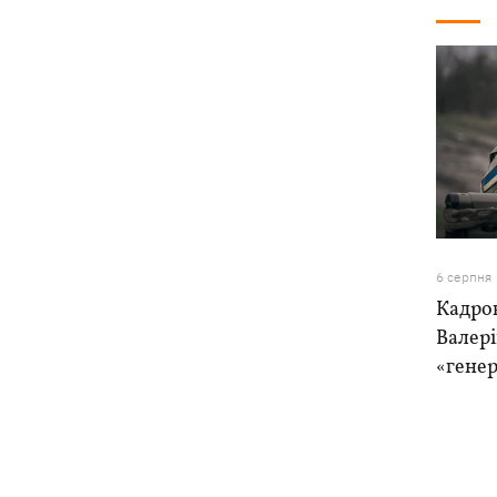
6 серпня
Кадро
Валер
«генер