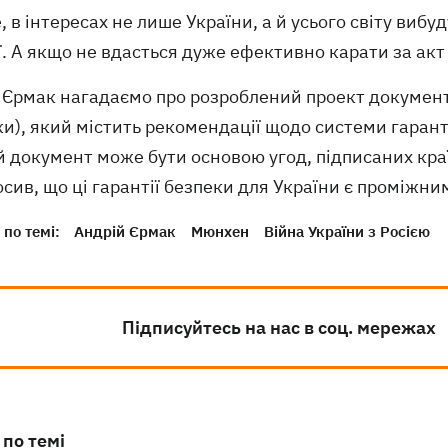
, в інтересах не лише України, а й усього світу виб
ї. А якщо не вдасться дуже ефективно карати за акт а
Єрмак нагадаємо про розроблений проект документу 
и), який містить рекомендації щодо системи гарант
й документ може бути основою угод, підписаних кра
сив, що ці гарантії безпеки для України є проміжни
по темі:
Андрій Єрмак
Мюнхен
Війна України з Росією
Підписуйтесь на нас в соц. мережах
 по темі