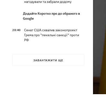
нагодували та забрали додому
Додайте Коротко про до обраного в
Google
Сенат США схвалив законопроект
20:40
Грема про "пекельні санкції" проти
РФ
Зеленський вперше прибув до Сербії
20:14
та розповів про цілі візиту
ЗАВАНТАЖИТИ ЩЕ
У Львові запровадили карантинні
20:04
обмеження через виявлення сказу в
кота
Україна та Польща завершили
19:49
ексгумацію жертв Волинської трагедії
у двох селах на Волині