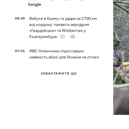
Google
Вибухи в Криму та удари за 1700 км
08:49
від кордону: палають аеродром
«Гвардійське» та Wildberries у
Єкатеринбурзі
МВС Німеччини спростувало
07:51
наявність зброї для України на літаку
"Антонов", біля якого знайшли дрон
ЗАВАНТАЖИТИ ЩЕ
Федоров заявив, що продовжує
07:27
переговори з Маском про
використання Starlink на території РФ
07:00
5000 гривень на першокласника: все,
що потрібно знати про «Пакунок
школяра» у 2026 році