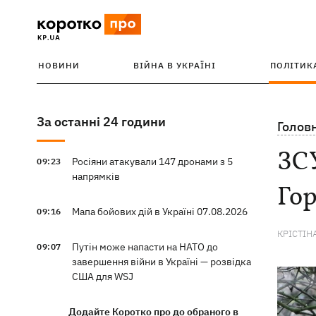
НОВИНИ
ВІЙНА В УКРАЇНІ
ПОЛІТИК
За останні 24 години
Голов
ЗСУ
Росіяни атакували 147 дронами з 5
09:23
напрямків
Гор
Мапа бойових дій в Україні 07.08.2026
09:16
КРІСТІН
Путін може напасти на НАТО до
09:07
завершення війни в Україні — розвідка
США для WSJ
Додайте Коротко про до обраного в