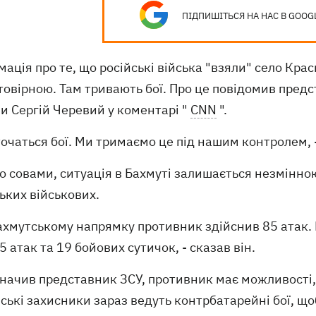
ПІДПИШІТЬСЯ НА НАС В GOOG
ація про те, що російські війська "взяли" село Кра
товірною. Там тривають бої. Про це повідомив пред
и Сергій Черевий у коментарі "
CNN
".
точаться бої. Ми тримаємо це під нашим контролем,
о совами, ситуація в Бахмуті залишається незмінно
ьких військових.
ахмутському напрямку противник здійснив 85 атак. Б
5 атак та 19 бойових сутичок, - сказав він.
начив представник ЗСУ, противник має можливості, 
ські захисники зараз ведуть контрбатарейні бої, 