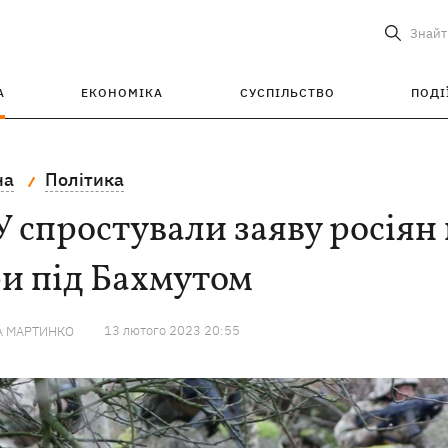
Знайт
А
ЕКОНОМІКА
СУСПІЛЬСТВО
ПОДІ
на
Політика
 спростували заяву росіян
и під Бахмутом
13 лютого 2023 20:55
А МАРТИНКО