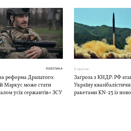
ПОЛІТИКА
5 серпня
ва реформа Драпатого:
Загроза з КНДР: РФ ата
ій Маркус може стати
Україну квазібалістич
алом усіх сержантів» ЗСУ
ракетами KN-23 із нової