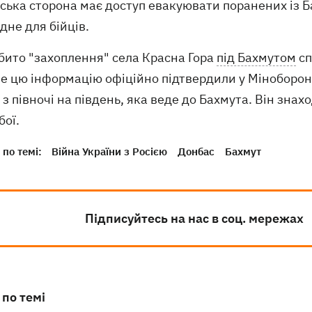
ська сторона має доступ евакуювати поранених із Ба
дне для бійців.
бито "захоплення" села Красна Гора
під Бахмутом
сп
е цю інформацію офіційно підтвердили у Міноборони
 з півночі на південь, яка веде до Бахмута. Він зн
бої.
по темі:
Війна України з Росією
Донбас
Бахмут
Підписуйтесь на нас в соц. мережах
 по темі