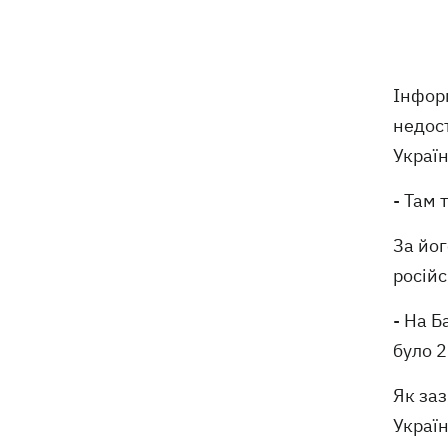
07:00
У госпіталізації відмовити: що не так
з наказом МОЗ і які тепер критерії
для лікування в стаціонарі
Обзивав бандерівцями і виганяв з
06:57
Інформ
Польщі: у Гданську поляк побив
недос
співвітчизників, прийнявши їх за
українців
Україн
- Там 
"Динамо" переграло Карабах у
06:26
кваліфікації Ліги конференцій
За йог
7 серпня – яке сьогодні свято, що
05:30
російс
сьогодні не можна робити, традиції та
прикмети цього дня
- На Б
було 2
6 серпня
Як заз
Федоров сподівається повернутися
21:59
Україн
на посаду міністра оборони -