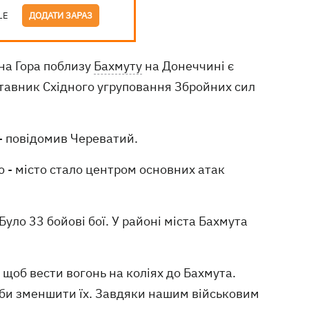
LE
ДОДАТИ ЗАРАЗ
сна Гора поблизу
Бахмуту
на Донеччині є
ставник Східного угруповання Збройних сил
 - повідомив Череватий.
ю - місто стало центром основних атак
уло 33 бойові бої. У районі міста Бахмута
щоб вести вогонь на коліях до Бахмута.
щоби зменшити їх. Завдяки нашим військовим