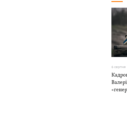
6 серпня
Кадро
Валер
«генер