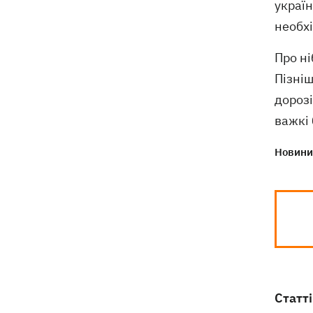
україн
"президент не сказав чіткого ні"
необхі
Про ні
Пізніш
дорозі
важкі 
Новини 
Статті