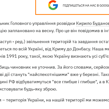
ПІДПИШІТЬСЯ НА НАС В GOOG
ьник Головного управління розвідки
Кирило Будано
ію заплановано на весну. Про це він повідомив в ін
наступ - ред.) звільнення територій та завдання ост
еться по всій Україні, від Криму до Донбасу. Наша м
ів 1991 року, такої, якою Україну визнають усі суб
иць чиновник не уточнив. За його словами, серйозн
ві дії стануть "найспекотнішими" вже у березні. Та
ині РФ відбуватимуться "все глибше і глибше", а в
истовувати будь-яку зброю.
 – територія України, на нашій території ми можем