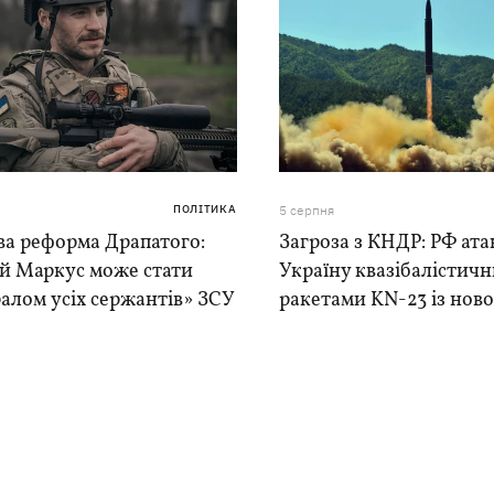
ПОЛІТИКА
5 серпня
ва реформа Драпатого:
Загроза з КНДР: РФ ата
ій Маркус може стати
Україну квазібалістич
алом усіх сержантів» ЗСУ
ракетами KN-23 із нової