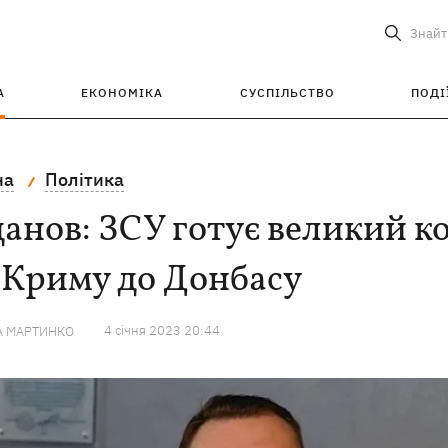
Знайт
А
ЕКОНОМІКА
СУСПІЛЬСТВО
ПОДІ
на
Політика
анов: ЗСУ готує великий ко
 Криму до Донбасу
4 сiчня 2023 20:44
А МАРТИНКО