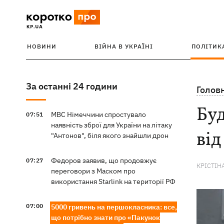
НОВИНИ
ВІЙНА В УКРАЇНІ
ПОЛІТИК
За останні 24 години
Голов
Буд
МВС Німеччини спростувало
07:51
наявність зброї для України на літаку
від
"Антонов", біля якого знайшли дрон
Федоров заявив, що продовжує
07:27
КРІСТІН
переговори з Маском про
використання Starlink на території РФ
07:00
5000 гривень на першокласника: все,
що потрібно знати про «Пакунок