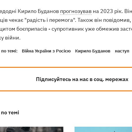
едодні Кирило Буданов
прогнозував
на 2023 рік. Ві
ців чекає "радість і перемога". Також він повідоми
іцитом боєприпасів - супротивник уже обмежив заст
у війни.
по темі:
Війна України з Росією
Кирило Буданов
наступ
Підписуйтесь на нас в соц. мережах
 по темі