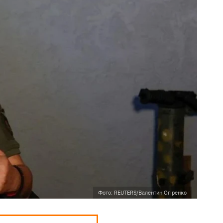
Фото: REUTERS/Валентин Огіренко