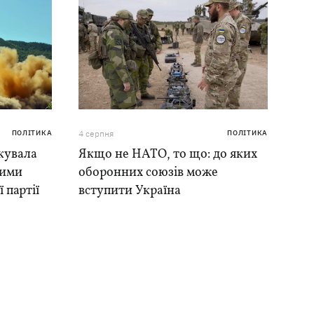
ПОЛІТИКА
4 серпня
ПОЛІТИКА
кувала
Якщо не НАТО, то що: до яких
ними
оборонних союзів може
 партії
вступити Україна