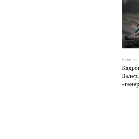
6 серпня
Кадро
Валер
«генер