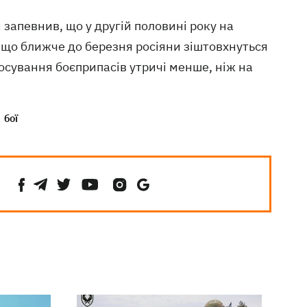
н запевнив, що у другій половині року на
в, що ближче до березня росіяни зіштовхнуться
осування боєприпасів утричі менше, ніж на
бої