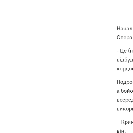
6 серпня
Федоров сподівається повернутися
21:59
Начал
на посаду міністра оборони -
Операц
"президент не сказав чіткого ні"
- Це (
Зеленський анонсував звільнення
21:34
через ситуацію з водою у Марганці
відбуд
кордон
Збірна України з хокею отримала
21:06
нового тренера – ним став Олександр
Подроб
Бобкін
а бойо
всеред
Зеленський доручив підготувати
20:39
проти РФ спеціальну санкційну
викор
операцію
– Крим
Дрони СБУ вразили два кораблі ФСБ
20:12
він.