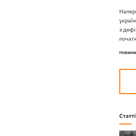
РФ "Балаклава" та "Керч"
Напер
україн
з деф
початк
Новини 
Статті