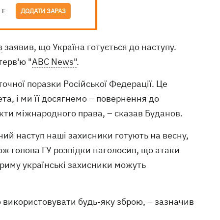
LE
ДОДАТИ ЗАРАЗ
в
заявив, що Україна готується до наступу.
терв'ю "
ABC News"
.
аточної поразки Російської Федерації. Це
ета, і ми її досягнемо – повернення до
'єкти міжнародного права, – сказав Буданов.
ий наступ наші захисники готують на весну,
кож голова ГУ розвідки наголосив, що атаки
 Криму українські захисники можуть
о використовувати будь-яку зброю, – зазначив