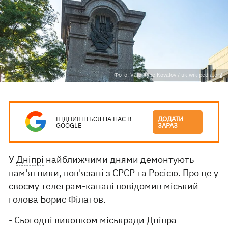
Фото: Valentyne Kovalov / uk.wikipedia.org
ПІДПИШІТЬСЯ НА НАС В
ДОДАТИ
GOOGLE
ЗАРАЗ
У
Дніпрі
найближчими днями демонтують
пам'ятники, пов'язані з СРСР та Росією. Про це у
своєму
телеграм-каналі
повідомив міський
голова Борис Філатов.
- Сьогодні виконком міськради Дніпра