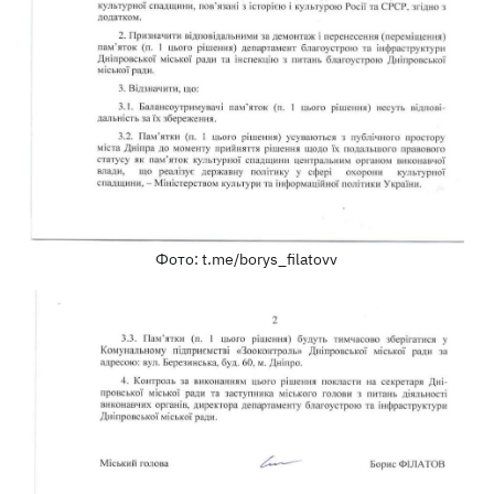
Фото: t.me/borys_filatovv