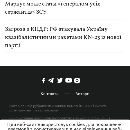
Маркус може стати «генералом усіх
сержантів» ЗСУ
Загроза з КНДР: РФ атакувала Україну
квазібалістичними ракетами KN-23 із нової
партії
Контакти
Автори
Матеріали під рубриками «Новини компанії», «PR» і «Факт»
розміщені на правах реклами
Використання матеріалів дозволяється за умови розміщення
активного гіперпосилання на KP.UA в першому абзаці.
Цей веб-сайт використовує cookies для покращення
взаємодії з користувачем під час відвідування веб-