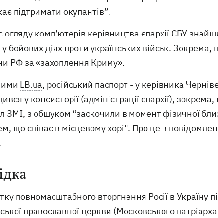
ає підтримати окупантів”.
с огляду комп’ютерів керівництва єпархії СБУ знайш
 у бойових діях проти українських військ. Зокрема, п
ни РФ за «захоплення Криму».
ними
LB.ua
, російський паспорт - у керівника Черні
ився у консисторії (адміністрації єпархії), зокрема
 ЗМІ, з обшуком “заскочили в момент фізичної близ
м, що співає в місцевому хорі”. Про це в повідомле
.
ідка
атку повномасштабного вторгнення Росії в Україну 
ської православної церкви (Московського патріарха