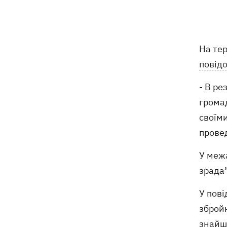
США щомісяця поставлятимуть
15:28
Україні ракети для Patriot, -
Зеленський
На тер
повід
У Польщі спростували заяви про
15:08
депортацію українців призовного віку
- В ре
- "це популізм"
громад
своїм
На Буковині затримали чоловіка, який
14:36
11 днів ховався у лісі після того, як
провед
поранив поліцейських
У меж
На Київщині спалахнула пожежа у
14:09
зрада”
притулку для тварин «Сіріус» -
загинуло 8 собак
У пов
збройн
знайшл