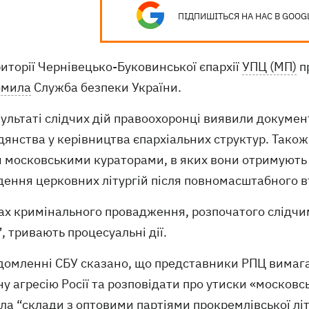
ПІДПИШІТЬСЯ НА НАС В GOOG
иторії Чернівецько-Буковинської єпархії
УПЦ (МП)
п
омила
Служба безпеки України.
зультаті слідчих дій правоохоронці виявили докумен
янства у керівництва єпархіальних структур. Також 
и московськими кураторами, в яких вони отримуют
ення церковних літургій після повномасштабного вт
ах кримінального провадження, розпочатого слідчи
, тривають процесуальні дії.
ідомленні СБУ сказано, що представники РПЦ вимаг
у агресію Росії та розповідати про утиски «москов
а “склади з оптовими партіями прокремлівської літ