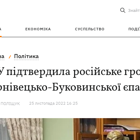
Знайт
А
ЕКОНОМІКА
СУСПІЛЬСТВО
ПОДІ
на
Політика
 підтвердила російське гр
нівецько-Буковинської єп
25 листопада 2022 16:25
А ПОЛІЩУК