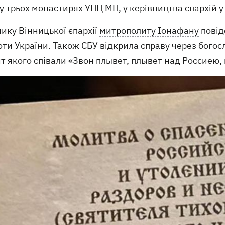
 у
трьох монастирях УПЦ МП
, у керівництва єпархій 
ику Вінницької єпархії
митрополиту Іонафану
повід
ти України. Також СБУ відкрила справу через богос
т якого співали «Звон плывет, плывет над Россиею,