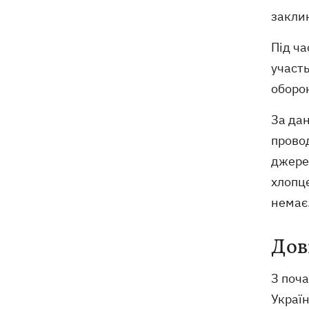
заклик
Під ча
участь
оборо
За да
провод
джерел
хлопце
немає
Дов
З поч
Україн