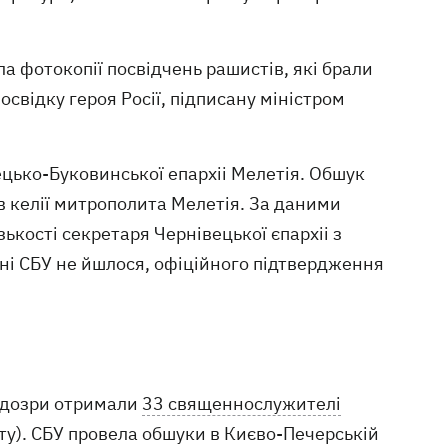
ла фотокопії посвідчень рашистів, які брали
освідку героя Росії, підписану міністром
вецько-Буковинської епархіі Мелетія. Обшук
, в келії митрополита Мелетія. За даними
ькості секретаря Чернівецької єпархіі з
нні СБУ не йшлося, офіційного підтвердження
підозри отримали
33 священнослужителі
ту). СБУ провела обшуки в Києво-Печерській