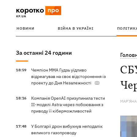
НОВИНИ
ВІЙНА В УКРАЇНІ
ПОЛІТИК
За останні 24 години
Голов
СБУ
Чемпіон ММА Гудзь уїдливо
18:59
відреагував на своє відсторонення із
Чер
проекту до Дня Незалежності
Компанія OpenAI призупинила тести
18:16
МАР'ЯН
ІІ-моделі Astra через побоювання з
приводу її кіберможливостей
У Болгарії дрон вибухнув неподалік
17:48
великого газопроводу