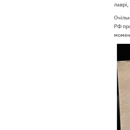
лаврі,
Очільн
РФ про
момен