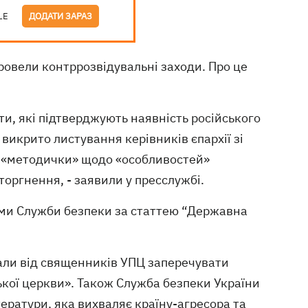
LE
ДОДАТИ ЗАРАЗ
ровели контррозвідувальні заходи. Про це
ти, які підтверджують наявність російського
викрито листування керівників єпархії зі
ь «методички» щодо «особливостей»
оргнення, - заявили у пресслужбі.
ми Служби безпеки за статтею “Державна
али від священників УПЦ заперечувати
ської церкви». Також Служба безпеки України
ератури, яка вихваляє країну-агресора та