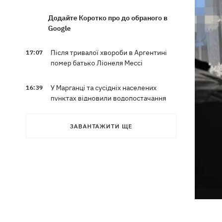
Додайте Коротко про до обраного в
Google
Після тривалої хвороби в Аргентині
17:07
помер батько Ліонеля Мессі
У Марганці та сусідніх населених
16:39
пунктах відновили водопостачання
Росіяни атакували рейсовий автобус у
16:11
ЗАВАНТАЖИТИ ЩЕ
Нікополі - є жертви
16:00
Кінець світу на 7 секунд: соцмережі в
паніці, чекаючи 12 серпня, і до чого
тут НАСА
У США запевнили, що Київ погодився
15:51
не нападати на неросійські танкери у
Чорному морі