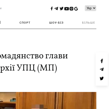
и
Ї
СПОРТ
ШОУ-БІЗ
БІЛЬШЕ
омадянство глави
архії УПЦ (МП)