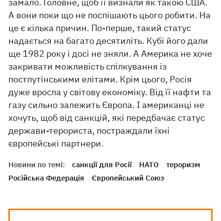
замало. Головне, щоб її визнали як такою США.
А вони поки що не поспішають цього робити. На
це є кілька причин. По-перше, такий статус
надається на багато десятиліть. Кубі його дали
ще 1982 року і досі не зняли. А Америка не хоче
закривати можливість спілкування із
постпутінськими елітами. Крім цього, Росія
дуже вросла у світову економіку. Від її нафти та
газу сильно залежить Європа. І американці не
хочуть, щоб від санкцій, які передбачає статус
держави-терориста, постраждали їхні
європейські партнери.
Новини по темі:
санкції для Росії
НАТО
тероризм
Російська Федерація
Європейський Союз