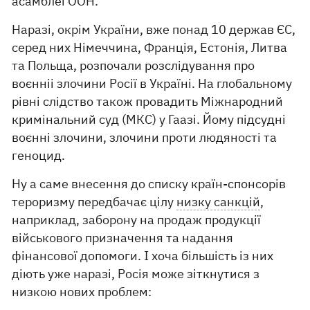
асамблеї ООН.
Наразі, окрім України, вже понад 10 держав ЄС,
серед них Німеччина, Франція, Естонія, Литва
та Польща, розпочали розслідування про
воєнніі злочини Росії в Україні. На глобальному
рівні слідство також провадить Міжнародний
кримінальний суд (МКС) у Гаазі. Йому підсудні
воєнні злочини, злочини проти людяності та
геноцид.
Ну а саме внесення до списку країн-спонсорів
тероризму передбачає цілу
низку санкцій
,
наприклад, заборону на продаж продукції
військового призначення та надання
фінансової допомоги. І хоча більшість із них
діють уже наразі, Росія може зіткнутися з
низкою нових проблем: