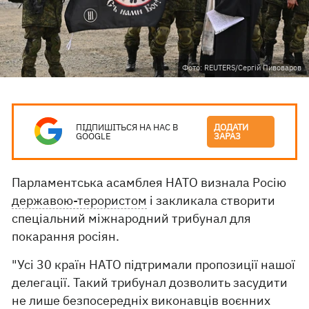
Фото: REUTERS/Сергій Пивоваров
ПІДПИШІТЬСЯ НА НАС В
ДОДАТИ
GOOGLE
ЗАРАЗ
Парламентська асамблея НАТО визнала Росію
державою-терористом
і закликала створити
спеціальний міжнародний трибунал для
покарання росіян.
"Усі 30 країн НАТО підтримали пропозиції нашої
делегації. Такий трибунал дозволить засудити
не лише безпосередніх виконавців воєнних