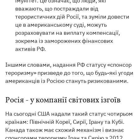
імунітет. Це означає, що люди, які
вважають, що постраждали від
терористичних дій Росії, та зуміли довести
це в американському суді, можуть
розраховувати на виплату компенсації,
зокрема із заморожених фінансових
активів РФ.
Іншими словами, надання РФ статусу «спонсор
тероризму» призведе до того, що будь-які угоди
американців із Росією стануть ризикованими.
Росія - у компанії світових ізгоїв
На сьогодні США надали такий статус чотирьом
країнам: Північній Кореї, Сирії, Ірану та Кубі.
Канада також має схожий механізм і визнає
спонсорами тероризму Іран та Сирію з 2012