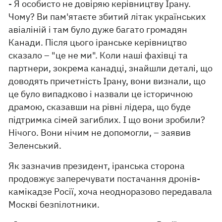
- Я особисто не довіряю керівництву Ірану.
Чому? Ви пам'ятаєте збитий літак українських
авіаліній і там було дуже багато громадян
Канади. Після цього іранське керівництво
сказало – "це не ми". Коли наші фахівці та
партнери, зокрема канадці, знайшли деталі, що
доводять причетність Ірану, вони визнали, що
це було випадково і назвали це історичною
драмою, сказавши на рівні лідера, що буде
підтримка сімей загиблих. І що вони зробили?
Нічого. Вони нічим не допомогли, – заявив
Зеленський.
Як зазначив президент, іранська сторона
продовжує заперечувати постачання дронів-
камікадзе Росії, хоча неодноразово передавала
Москві безпілотники.