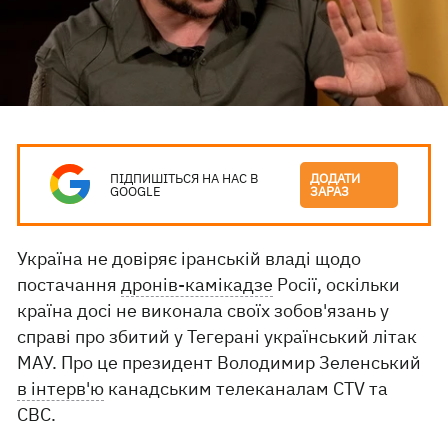
ПІДПИШІТЬСЯ НА НАС В
ДОДАТИ
GOOGLE
ЗАРАЗ
Україна не довіряє іранській владі щодо
постачання
дронів-камікадзе
Росії, оскільки
країна досі не виконала своїх зобов'язань у
справі про збитий у Тегерані український літак
МАУ. Про це президент Володимир Зеленський
в інтерв'ю
канадським телеканалам CTV та
CBC.