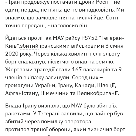
- Іран продовжує постачати дрони Росії – не
один, не два, не п'ять: це не випадковість. Ми
знаємо, що замовлення на тисячі йде. Сотні
точно передані, - наголосив він.
Йдеться про літак МАУ рейсу PS752 "Тегеран-
Київ",
збитий
іранськими військовими 8 січня
2020 року. Через кілька хвилин після зльоту
борт спалахнув, після чого впав на землю.
Жертвами трагедії стали 167 пасажирів та 9
членів екіпажу загинули. Серед них –
громадяни України, Ірану, Канади, Швеції,
Афганістану, Німеччини та Великобританії.
Влада Ірану визнала, що МАУ було збито їх
ракетами. У Тегерані заявили, що лайнер був
збитий через помилку оператора
протиповітряної оборони, який визначив борт