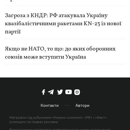
Загроза з КНДР: РФ атакувала Україну
квазібалістичними ракетами KN-23 із нової
партії
Якщо не НАТО, то що: до яких оборонних
союзів може вступити Україна
Контакти
Автори
Матеріали під рубриками «Новини компанії», «PR» і «Факт»
розміщені на правах реклами
Використання матеріалів дозволяється за умови розміщення