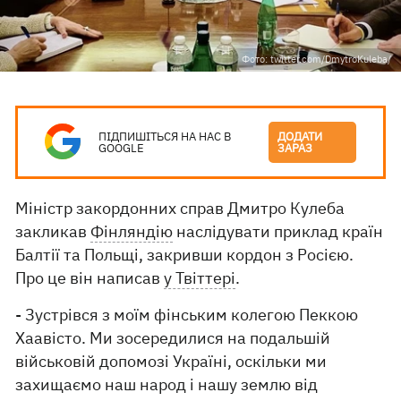
Фото: twitter.com/DmytroKuleba/
ПІДПИШІТЬСЯ НА НАС В
ДОДАТИ
GOOGLE
ЗАРАЗ
Міністр закордонних справ Дмитро Кулеба
закликав
Фінляндію
наслідувати приклад країн
Балтії та Польщі, закривши кордон з Росією.
Про це він написав
у Твіттері
.
- Зустрівся з моїм фінським колегою Пеккою
Хаавісто. Ми зосередилися на подальшій
військовій допомозі Україні, оскільки ми
захищаємо наш народ і нашу землю від