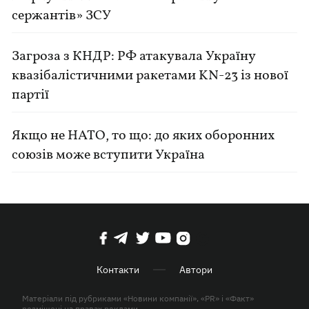
сержантів» ЗСУ
Загроза з КНДР: РФ атакувала Україну
квазібалістичними ракетами KN-23 із нової
партії
Якщо не НАТО, то що: до яких оборонних
союзів може вступити Україна
Контакти
Автори
Матеріали під рубриками «Новини компанії», «PR» і «Факт»
розміщені на правах реклами