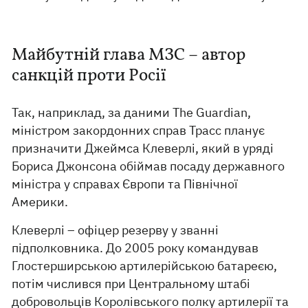
Майбутній глава МЗС – автор
санкцій проти Росії
Так, наприклад, за даними The Guardian,
міністром закордонних справ Трасс планує
призначити Джеймса Клеверлі, який в уряді
Бориса Джонсона обіймав посаду державного
міністра у справах Європи та Північної
Америки.
Клеверлі – офіцер резерву у званні
підполковника. До 2005 року командував
Глостерширською артилерійською батареєю,
потім числився при Центральному штабі
добровольців Королівського полку артилерії та