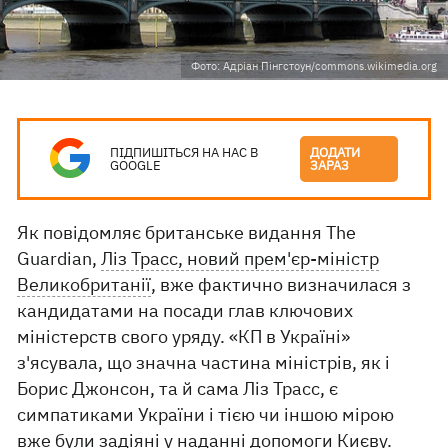
Фото: Адріан Пінгстоун/commons.wikimedia.org
ПІДПИШІТЬСЯ НА НАС В
ДОДАТИ
GOOGLE
ЗАРАЗ
Як повідомляє британське видання The
Guardian,
Ліз Трасс, новий прем'єр-міністр
Великобританії
, вже фактично визначилася з
кандидатами на посади глав ключових
міністерств свого уряду. «КП в Україні»
з'ясувала, що значна частина міністрів, як і
Борис Джонсон, та й сама Ліз Трасс, є
симпатиками України і тією чи іншою мірою
вже були задіяні у наданні допомоги Києву.