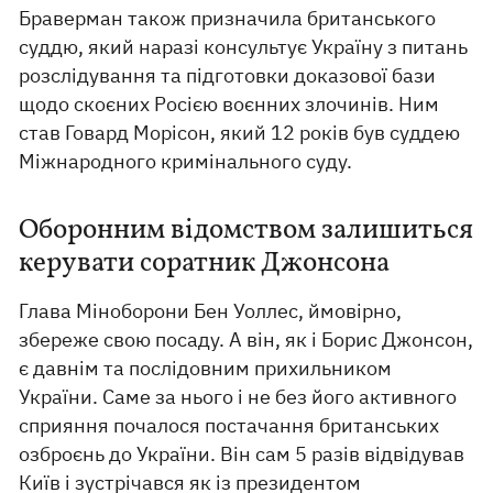
Браверман також призначила британського
суддю, який наразі консультує Україну з питань
розслідування та підготовки доказової бази
щодо скоєних Росією воєнних злочинів. Ним
став Говард Морісон, який 12 років був суддею
Міжнародного кримінального суду.
Оборонним відомством залишиться
керувати соратник Джонсона
Глава Міноборони Бен Уоллес, ймовірно,
збереже свою посаду. А він, як і Борис Джонсон,
є давнім та послідовним прихильником
України. Саме за нього і не без його активного
сприяння почалося постачання британських
озброєнь до України. Він сам 5 разів відвідував
Київ і зустрічався як із президентом