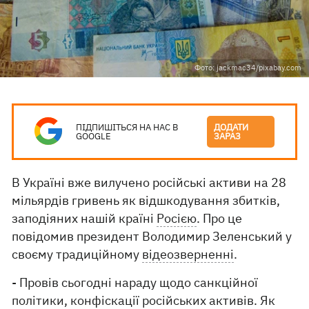
Фото: jackmac34/pixabay.com
ПІДПИШІТЬСЯ НА НАС В
ДОДАТИ
GOOGLE
ЗАРАЗ
В Україні вже вилучено російські активи на 28
мільярдів гривень як відшкодування збитків,
заподіяних нашій країні
Росією
. Про це
повідомив президент Володимир Зеленський у
своєму традиційному
відеозверненні
.
- Провів сьогодні нараду щодо санкційної
політики, конфіскації російських активів. Як