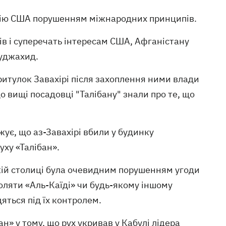
ацію США порушенням міжнародних принципів.
ків і суперечать інтересам США, Афганістану
Муджахид.
ритулок Завахірі після захоплення ними влади
що вищі посадовці "Талібану" знали про те, що
ує, що аз-Завахірі вбили у будинку
ху «Талібан».
кій столиці була очевидним порушенням угоди
воляти «Аль-Каїді» чи будь-якому іншому
яться під їх контролем.
» у тому, що рух укривав у Кабулі лідера