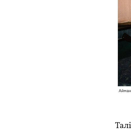
Айман 
Тал