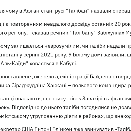
влячому в Афганістані русі "Талібан" назвали опер
 дії є повторенням невдалого досвіду останніх 20 ро
ого регіону, - сказав речник "Талібану" Забіхуллах 
ому залишається незрозумілим, чи таліби надали п
ністані у серпні 2021 року. У Білому домі заявили, 
"Аль-Каїди" ховається в Кабулі.
опоставлене джерело адміністрації Байдена ствердж
ика Сіраджуддіна Хаккані – польового командира ру
канці вважають, що присутність Завахірі в афгансь
оку. Відповідно до нього таліби погодилися не доз
містському угрупованню діяти в районах, що знаход
кретар США Ентоні Блінкен вже звинуватив «Талібан