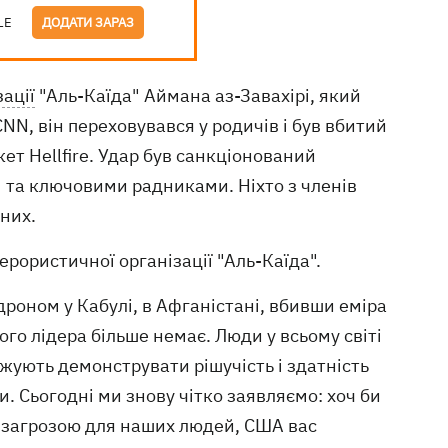
LE
ДОДАТИ ЗАРАЗ
ації
"Аль-Каїда" Аймана аз-Завахірі, який
NN, він переховувався у родичів і був вбитий
ет Hellfire. Удар був санкціонований
м та ключовими радниками. Ніхто з членів
ьних.
рористичної організації "Аль-Каїда".
дроном у Кабулі, в Афганістані, вбивши еміра
ого лідера більше немає. Люди у всьому світі
жують демонструвати рішучість і здатність
и. Сьогодні ми знову чітко заявляємо: хоч би
 є загрозою для наших людей, США вас