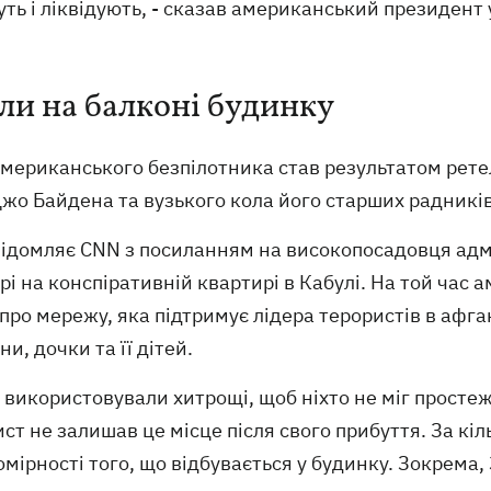
ть і ліквідують, - сказав американський президент 
ли на балконі будинку
американського безпілотника став результатом рет
жо Байдена та вузького кола його старших радників
відомляє CNN з посиланням на високопосадовця адмі
рі на конспіративній квартирі в Кабулі. На той час
про мережу, яка підтримує лідера терористів в афган
и, дочки та її дітей.
використовували хитрощі, щоб ніхто не міг простеж
ст не залишав це місце після свого прибуття. За к
мірності того, що відбувається у будинку. Зокрема,