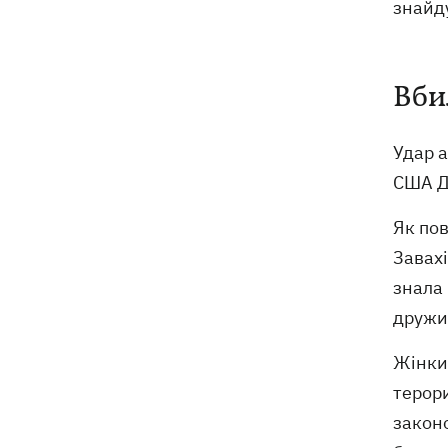
знайду
в Україну
Вби
Удар 
США Д
Як по
Завахі
знала 
дружин
Жінки 
терори
законо