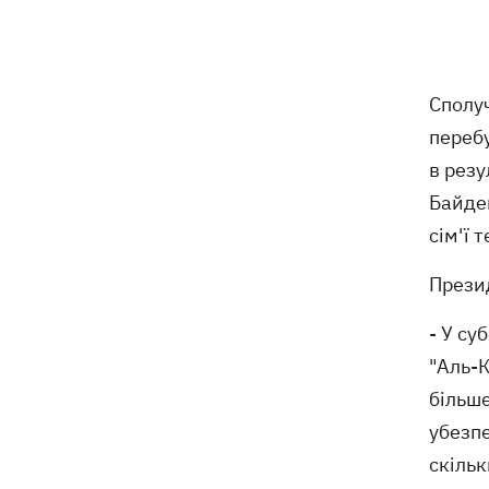
робити Києву
«МоЛоЧКа» триває - СБС уразили ще
11:35
12 суден тіньового флоту РФ у
Сполу
Чорному та Азовському морях
перебу
11:00
Весілля Роналду: бум в аеропорту
в резу
імені нареченого, 5 дітей біля вівтаря
Байден
та інтрига з Мессі
сім'ї 
Енергосистема пройшла рекордну
10:58
серпневу спеку без відключень, -
Презид
Шмигаль
- У су
Жодної збитої ракети - вночі Росія
10:05
"Аль-К
атакувала балістикою та понад 150
більш
БпЛА
убезпе
Фронтмен гурту «Ногу свело!» Макс
09:17
скільк
Покровський пояснив, навіщо приїхав