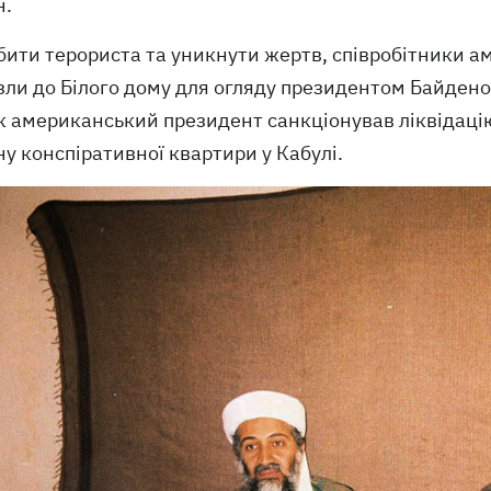
н.
ити терориста та уникнути жертв, співробітники ам
зли до Білого дому для огляду президентом Байдено
к американський президент санкціонував ліквідацію,
у конспіративної квартири у Кабулі.