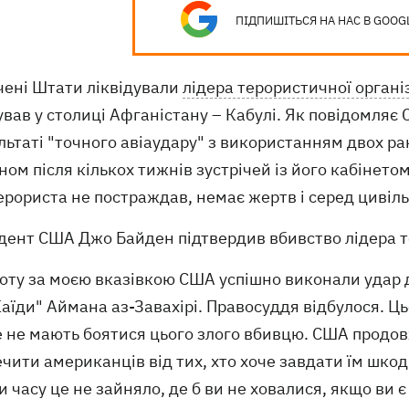
ПІДПИШІТЬСЯ НА НАС В GOOG
чені Штати ліквідували
лідера терористичної організ
вав у столиці Афганістану – Кабулі. Як повідомляє C
льтаті "точного авіаудару" з використанням двох рак
ом після кількох тижнів зустрічей із його кабінето
терориста не постраждав, немає жертв і серед цивіл
ент США Джо Байден підтвердив вбивство лідера те
боту за моєю вказівкою США успішно виконали удар 
аїди" Аймана аз-Завахірі. Правосуддя відбулося. Ць
е не мають боятися цього злого вбивцю. США продов
чити американців від тих, хто хоче завдати їм шкод
и часу це не зайняло, де б ви не ховалися, якщо ви