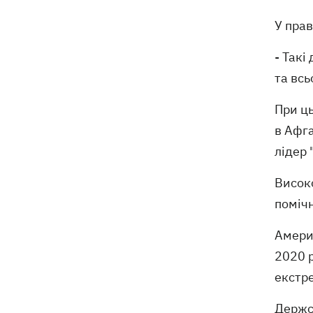
У пра
- Такі
та всь
При ць
в Афга
лідер 
Висок
помічн
Амери
2020 р
екстре
Держсе