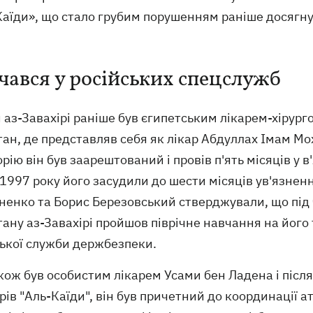
Каїди», що стало грубим порушенням раніше досягну
чався у російських спецслужб
аз-Завахірі раніше був єгипетським лікарем-хірурго
ан, де представляв себя як лікар Абдуллах Імам Мо
рію він був заарештований і провів п'ять місяців у в
 1997 року його засудили до шести місяців ув'язнен
ненко та Борис Березовський стверджували, що під 
ану аз-Завахірі пройшов піврічне навчання на його 
ської служби держбезпеки.
кож був особистим лікарем Усами бен Ладена і після
ерів "Аль-Каїди", він був причетний до координації а