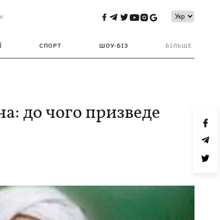
и
Ї
СПОРТ
ШОУ-БІЗ
БІЛЬШЕ
на: до чого призведе