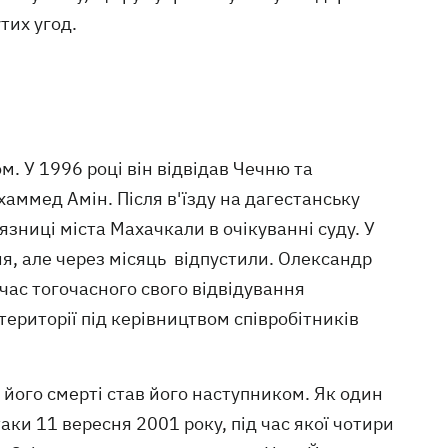
тих угод.
м. У 1996 році він відвідав Чечню та
хаммед Амін. Після в'їзду на дагестанську
'язниці міста Махачкали в очікуванні суду. У
ня, але через місяць відпустили. Олександр
час тогочасного свого відвідування
території під керівництвом співробітників
 його смерті став його наступником. Як один
таки 11 вересня 2001 року, під час якої чотири