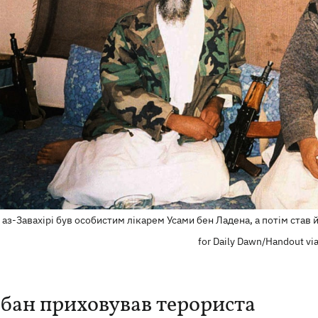
аз-Завахірі був особистим лікарем Усами бен Ладена, а потім став 
for Daily Dawn/Handout v
ібан приховував терориста