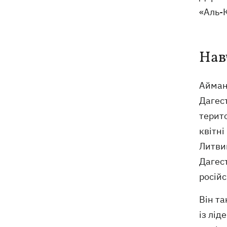
«Аль-
Нав
Айман 
Дагест
терито
квітні
Литви
Дагест
росій
Він та
із лід