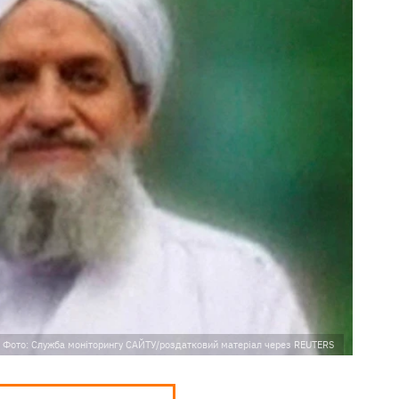
Фото: Служба моніторингу САЙТУ/роздатковий матеріал через REUTERS