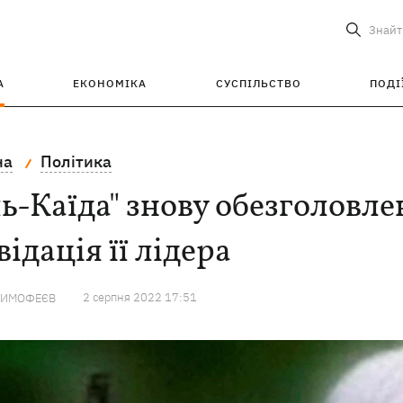
Знайт
А
ЕКОНОМІКА
СУСПІЛЬСТВО
ПОДІ
на
Політика
ь-Каїда" знову обезголовле
відація її лідера
2 серпня 2022 17:51
ТИМОФЕЄВ