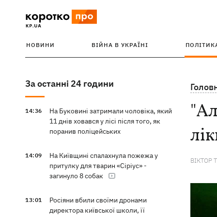
НОВИНИ
ВІЙНА В УКРАЇНІ
ПОЛІТИК
За останні 24 години
Голов
"Ал
На Буковині затримали чоловіка, який
14:36
11 днів ховався у лісі після того, як
лік
поранив поліцейських
На Київщині спалахнула пожежа у
14:09
ВІКТОР 
притулку для тварин «Сіріус» -
загинуло 8 собак
Росіяни вбили своїми дронами
13:01
директора київської школи, її