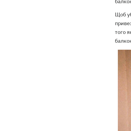
балко
Щоб уб
приве
того я
балкон