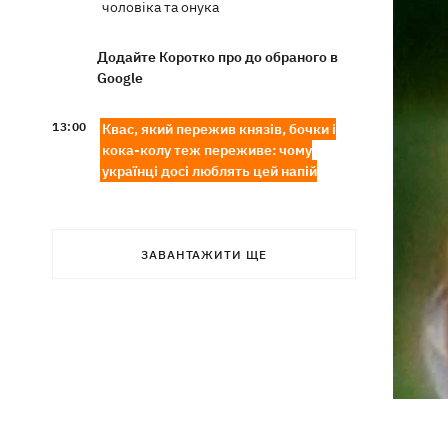
чоловіка та онука
Додайте Коротко про до обраного в
Google
13:00
Квас, який пережив князів, бочки і
кока-колу теж переживе: чому
українці досі люблять цей напій
У Генштабі підтвердили ураження
12:32
Ільського та Сизранського НПЗ, а
також поста спостереження на
ЗАВАНТАЖИТИ ЩЕ
буровій «Сиваш»
Через російські удари деякі поїзди
12:02
затримуються на 12 годин, -
«Укрзалізниця»
12:00
Кульбіт Трампа: чому США забрали
обіцянки щодо ракет для Patriot і що