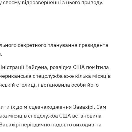
у своєму відеозверненні з цього приводу.
ельного секретного планування президента
.
ністрації Байдена, розвідка США помітила
 американська спецслужба вже кілька місяців
ській столиці, і встановила особи його
ити їх до місцезнаходження Завахірі. Сам
ілька місяців спецслужба США встановила
 Завахірі періодично надовго виходив на