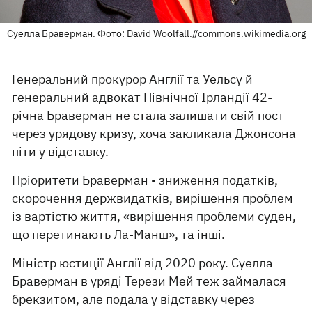
Суелла Браверман. Фото: David Woolfall.//commons.wikimedia.org
Генеральний прокурор Англії та Уельсу й
генеральний адвокат Північної Ірландії 42-
річна Браверман не стала залишати свій пост
через урядову кризу, хоча закликала Джонсона
піти у відставку.
Пріоритети Браверман - зниження податків,
скорочення держвидатків, вирішення проблем
із вартістю життя, «вирішення проблеми суден,
що перетинають Ла-Манш», та інші.
Міністр юстиції Англії від 2020 року. Суелла
Браверман в уряді Терези Мей теж займалася
брекзитом, але подала у відставку через