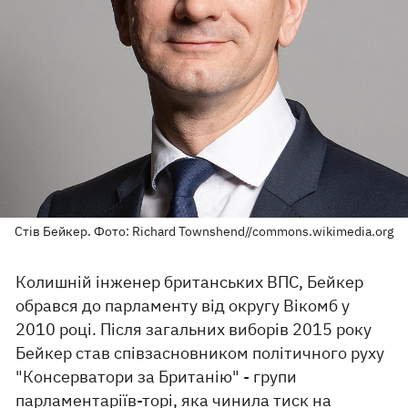
Стів Бейкер. Фото: Richard Townshend//commons.wikimedia.org
Колишній інженер британських ВПС, Бейкер
обрався до парламенту від округу Вікомб у
2010 році. Після загальних виборів 2015 року
Бейкер став співзасновником політичного руху
"Консерватори за Британію" - групи
парламентаріїв-торі, яка чинила тиск на