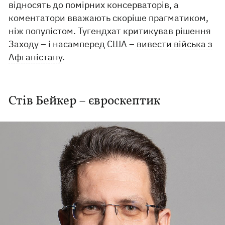
відносять до помірних консерваторів, а
коментатори вважають скоріше прагматиком,
ніж популістом. Тугендхат критикував рішення
Заходу – і насамперед США –
вивести війська з
Афганістану
.
Стів Бейкер – євроскептик