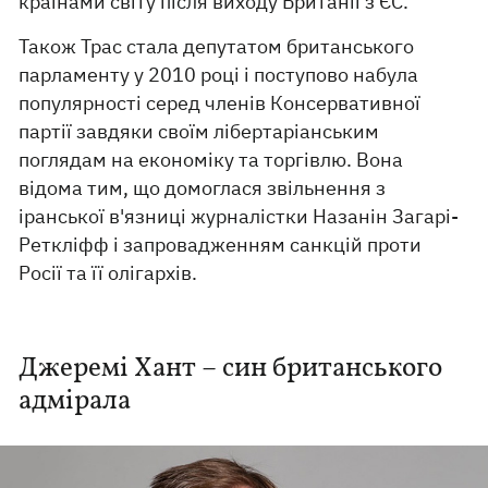
країнами світу після виходу Британії з ЄС.
Також Трас стала депутатом британського
парламенту у 2010 році і поступово набула
популярності серед членів Консервативної
партії завдяки своїм лібертаріанським
поглядам на економіку та торгівлю. Вона
відома тим, що домоглася звільнення з
іранської в'язниці журналістки Назанін Загарі-
Реткліфф і запровадженням санкцій проти
Росії та її олігархів.
Джеремі Хант – син британського
адмірала