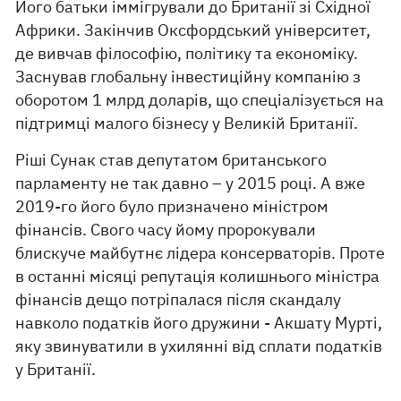
Його батьки іммігрували до Британії зі Східної
Африки. Закінчив Оксфордський університет,
де вивчав філософію, політику та економіку.
Заснував глобальну інвестиційну компанію з
оборотом 1 млрд доларів, що спеціалізується на
підтримці малого бізнесу у Великій Британії.
Ріші Сунак став депутатом британського
парламенту не так давно – у 2015 році. А вже
2019-го його було призначено міністром
фінансів. Свого часу йому пророкували
блискуче майбутнє лідера консерваторів. Проте
в останні місяці репутація колишнього міністра
фінансів дещо потріпалася після скандалу
навколо податків його дружини - Акшату Мурті,
яку звинуватили в ухилянні від сплати податків
у Британії.