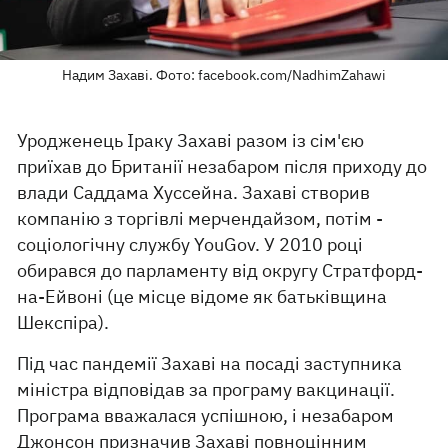
Надим Захаві. Фото: facebook.com/NadhimZahawi
Уродженець Іраку Захаві разом із сім'єю
приїхав до Британії незабаром після приходу до
влади Саддама Хуссейна. Захаві створив
компанію з торгівлі мерчендайзом, потім -
соціологічну службу YouGov. У 2010 році
обирався до парламенту від округу Стратфорд-
на-Ейвоні (це місце відоме як батьківщина
Шекспіра).
Під час пандемії Захаві на посаді заступника
міністра відповідав за програму вакцинації.
Програма вважалася успішною, і незабаром
Джонсон призначив Захаві повноцінним