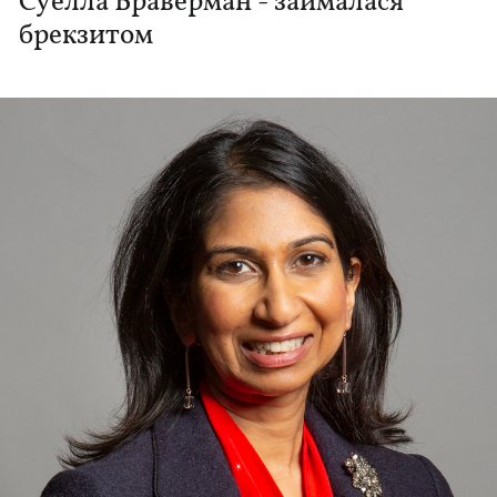
Суелла Браверман - займалася
брекзитом