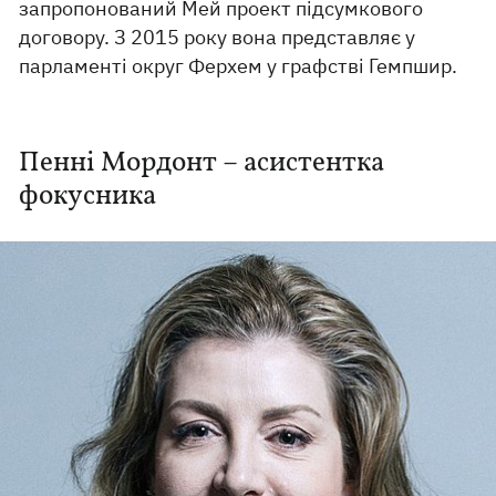
запропонований Мей проект підсумкового
договору. З 2015 року вона представляє у
парламенті округ Ферхем у графстві Гемпшир.
Пенні Мордонт – асистентка
фокусника