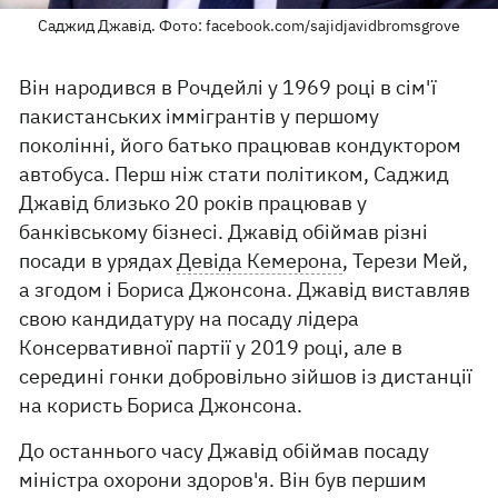
Саджид Джавід. Фото: facebook.com/sajidjavidbromsgrove
Він народився в Рочдейлі у 1969 році в сім'ї
пакистанських іммігрантів у першому
поколінні, його батько працював кондуктором
автобуса. Перш ніж стати політиком, Саджид
Джавід близько 20 років працював у
банківському бізнесі. Джавід обіймав різні
посади в урядах
Девіда Кемерона
, Терези Мей,
а згодом і Бориса Джонсона. Джавід виставляв
свою кандидатуру на посаду лідера
Консервативної партії у 2019 році, але в
середині гонки добровільно зійшов із дистанції
на користь Бориса Джонсона.
До останнього часу Джавід обіймав посаду
міністра охорони здоров'я. Він був першим