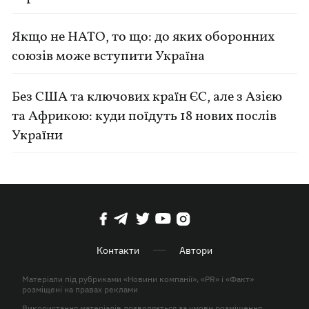
Якщо не НАТО, то що: до яких оборонних
союзів може вступити Україна
Без США та ключових країн ЄС, але з Азією
та Африкою: куди поїдуть 18 нових послів
України
Контакти
Автори
Матеріали під рубриками «Новини компанії», «PR» і «Факт»
розміщені на правах реклами
Використання матеріалів дозволяється за умови розміщення