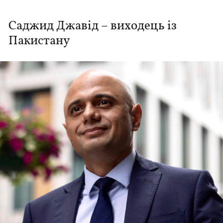
Саджид Джавід – виходець із
Пакистану