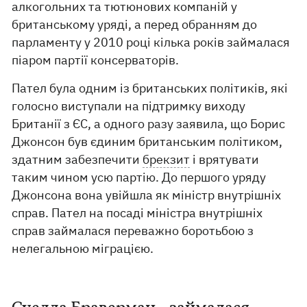
алкогольних та тютюнових компаній у
британському уряді, а перед обранням до
парламенту у 2010 році кілька років займалася
піаром партії консерваторів.
Пател була одним із британських політиків, які
голосно виступали на підтримку виходу
Британії з ЄС, а одного разу заявила, що Борис
Джонсон був єдиним британським політиком,
здатним забезпечити
брекзит
і врятувати
таким чином усю партію. До першого уряду
Джонсона вона увійшла як міністр внутрішніх
справ. Пател на посаді міністра внутрішніх
справ займалася переважно боротьбою з
нелегальною міграцією.