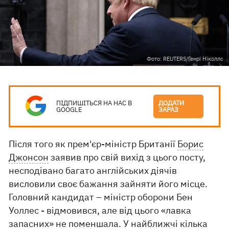
Фото: REUTERS/Генрі Ніколлс
ПІДПИШІТЬСЯ НА НАС В
ДОДАТИ
GOOGLE
ЗАРАЗ
Після того як прем'єр-міністр Британії
Борис
Джонсон
заявив про свій вихід з цього посту,
несподівано багато англійських діячів
висловили своє бажання зайняти його місце.
Головний кандидат – міністр оборони Бен
Уоллес - відмовився, але від цього «лавка
запасних» не поменшала. У найближчі кілька