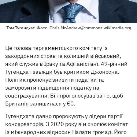
Том Тугендхат. Фото: Chris McAndrew//commons.wikimedia.org
Це голова парламентського комітету із
закордонних справ та колишній військовий,
який служив в Іраку та Афганістані. 49-річний
Тугендхат завжди був критиком Джонсона.
Політик пропонує знизити податки та
заморозити підвищення податку на
соцстрахування. Він проголосував за те, щоб
Британія залишилася у ЄС.
Тугендхата давно пророкують у лідери партії
консерваторів. З 2020 року він очолює комітет
із міжнародних відносин Палати громад. Його