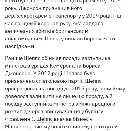
Його було вперше обрано до парламенту 2005
року. Джонсон призначив його
держсекретарем з транспорту у 2019 році. Під
час пандемії коронавірусу, яка завдала
величезних збитків британським
авіакомпаніям, Шеппсу випало боротися з її
наслідками.
Раніше Шеппс обіймав посади заступника
міністра в урядах Кемерона та Бориса
Джонсона. У 2012 році Шеппса було
призначено співголовою партії. Шеппс
пропрацював на посаді до 2015 року, коли йому
довелося залишити не лише цю посаду, а й
посаду заступника міністра з міжнародного
розвитку через звинувачення у булінгу
(травленні).
Шеппс
вивчав бізнес у
Манчестерському політехнічному інституті й