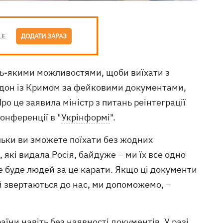
LE
ДОДАТИ ЗАРАЗ
ь-якими можливостями, щоби виїхати з
ордон із Кримом за фейковими документами,
ро це заявила міністр з питань реінтеграції
онференції в "
Укрінформі
".
тільки ви зможете поїхати без жодних
 які видала Росія, байдуже – ми їх все одно
не буде людей за це карати. Якщо ці документи
й звертаються до нас, ми допоможемо, –
раїни
навіть без наявності документів. У разі