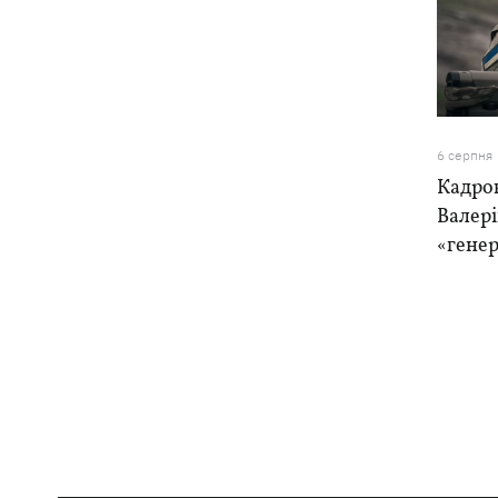
6 серпня
Кадро
Валер
«генер