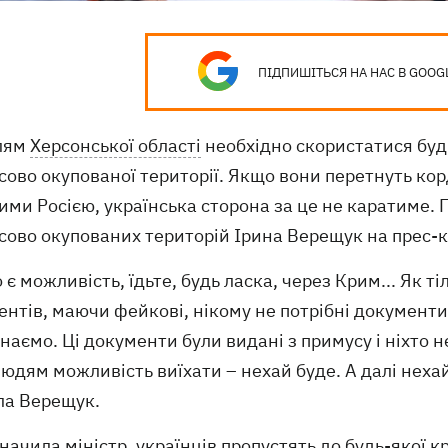
ПІДПИШІТЬСЯ НА НАС В GOOG
лям
Херсонської області
необхідно скористатися буд
сово окупованої території. Якщо вони перетнуть к
ми Росією, українська сторона за це не каратиме. П
сово окупованих територій Ірина Верещук на прес-к
 є можливість, їдьте, будь ласка, через Крим... Як 
нтів, маючи фейкові, нікому не потрібні документи,
наємо. Ці документи були видані з примусу і ніхто 
юдям можливість виїхати – нехай буде. А далі неха
ла Верещук.
начила міністр, українців пропустять
до будь-якої к