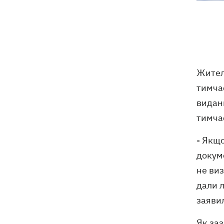
серпня зросла
На Миколаївщині під час купання у
12:54
морі підірвався 45-річний чоловік
Росіяни вводять у оману власне
12:49
Жите
керівництво - речник Об’єднаних сил
спростував заяви про Білий Колодязь
тимча
видани
Наталя Могилевська вперше стане
12:47
тимча
тренеркою дорослого "Голосу"
- Якщо
Україна успішно протестувала власну
12:18
докуме
балістику – експерт розповів, про яку
саме ракету йдеться
не виз
дали л
заяви
Як заз