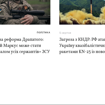
ПОЛІТИКА
5 серпня
ва реформа Драпатого:
Загроза з КНДР: РФ ата
ій Маркус може стати
Україну квазібалістич
алом усіх сержантів» ЗСУ
ракетами KN-23 із нової