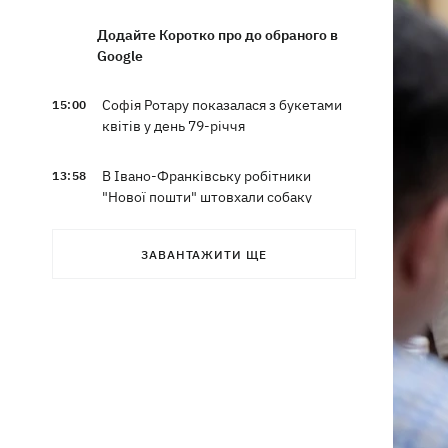
Додайте Коротко про до обраного в
Google
Софія Ротару показалася з букетами
15:00
квітів у день 79-річчя
В Івано-Франківську робітники
13:58
"Нової пошти" штовхали собаку
шваброю, - реакція компанії
ЗАВАНТАЖИТИ ЩЕ
Відомий український бренд потрапив
13:33
у скандал через рекламу з
«малоросом» в новій колекції
Наталка Денисенко стала
13:30
співведучою "Холостяка"
Кількість жертв атаки на Київ 5
13:26