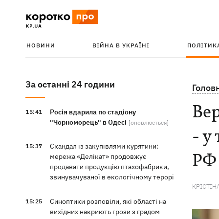
НОВИНИ
ВІЙНА В УКРАЇНІ
ПОЛІТИК
За останні 24 години
Голов
Ве
Росія вдарила по стадіону
15:41
"Чорноморець" в Одесі
[оновлюється]
- у
Скандал із закупівлями курятини:
15:37
РФ
мережа «Делікат» продовжує
продавати продукцію птахофабрики,
звинувачуваної в екологічному терорі
КРІСТІН
Синоптики розповіли, які області на
15:25
вихідних накриють грози з градом