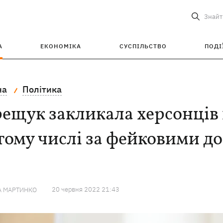
Знайт
А
ЕКОНОМІКА
СУСПІЛЬСТВО
ПОДІ
на
Політика
рещук закликала херсонців
 тому числі за фейковими 
20 червня 2022 21:43
А МАРТИНКО