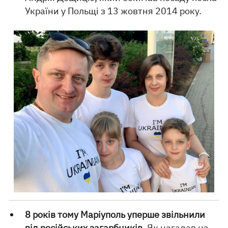
України у Польщі з 13 жовтня 2014 року.
8 років тому Маріуполь уперше звільнили
від російських загарбників
. Як нагадав на