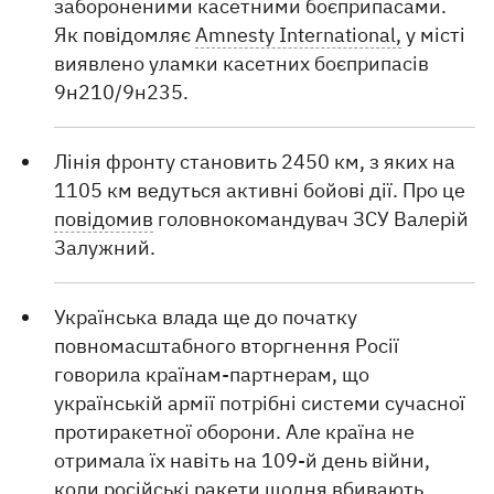
забороненими касетними боєприпасами.
Як повідомляє
Amnesty International,
у місті
виявлено уламки касетних боєприпасів
9н210/9н235.
Лінія фронту становить 2450 км, з яких на
1105 км ведуться активні бойові дії. Про це
повідомив
головнокомандувач ЗСУ Валерій
Залужний.
Українська влада ще до початку
повномасштабного вторгнення Росії
говорила країнам-партнерам, що
українській армії потрібні системи сучасної
протиракетної оборони. Але країна не
отримала їх навіть на 109-й день війни,
коли російські ракети щодня вбивають