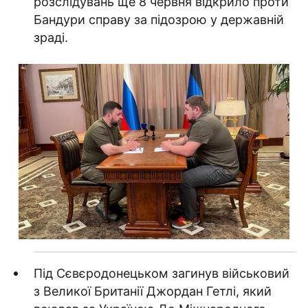
розслідувань ще 8 червня відкрило проти
Бандури справу за підозрою у державній
зраді.
Під Сєвєродонецьком загинув військовий
з Великої Британії Джордан Гетлі, який