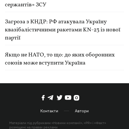
сержантів» ЗСУ
Загроза з КНДР: РФ атакувала Україну
квазібалістичними ракетами KN-23 із нової
партії
Якщо не НАТО, то що: до яких оборонних
союзів може вступити Україна
Контакти
Автори
Матеріали під рубриками «Новини компанії», «PR» і «Факт»
розміщені на правах реклами