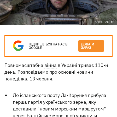
Фото: РАЙТЕР
ПІДПИШІТЬСЯ НА НАС В
ДОДАТИ
GOOGLE
ЗАРАЗ
Повномасштабна
війна
в Україні триває 110-й
день. Розповідаємо про основні новини
понеділка, 13 червня.
До іспанського порту Ла-Корунья прибула
перша партія українського зерна, яку
доставили "новим морським маршрутом"
через Балтійське море, щоб уникнути