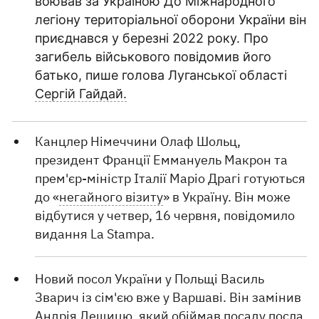
воював за Україною До Міжнародного
легіону територіальної оборони України він
приєднався у березні 2022 року. Про
загибель військового повідомив його
батько, пише голова Луганської області
Сергій Гайдай.
Канцлер Німеччини Олаф Шольц,
президент Франції Еммануель Макрон та
прем'єр-міністр Італії Маріо Драгі готуються
до «
негайного візиту
» в Україну. Він може
відбутися у четвер, 16 червня, повідомило
видання La Stampa.
Новий посол України у Польщі Василь
Зварич із сім'єю вже у Варшаві. Він замінив
Андрія Дещицю, який обіймав посаду посла