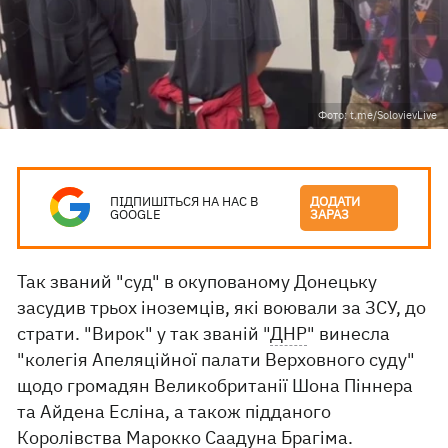
Фото: t.me/SolovievLive
ПІДПИШІТЬСЯ НА НАС В
ДОДАТИ
GOOGLE
ЗАРАЗ
Так званий "суд" в окупованому Донецьку
засудив трьох іноземців, які воювали за ЗСУ, до
страти. "Вирок" у так званій "
ДНР
" винесла
"колегія Апеляційної палати Верховного суду"
щодо громадян Великобританії Шона Піннера
та Айдена Есліна, а також підданого
Королівства Марокко Саадуна Брагіма.