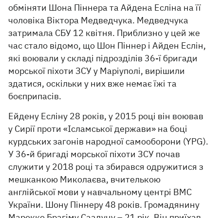
обміняти Шона Піннера та Айдена Есліна на її
чоловіка Віктора Медведчука. Медведчука
затримала СБУ 12 квітня. Приблизно у цей же
час стало відомо, що Шон Піннер і Айден Еслін,
які воювали у складі підрозділів 36-ї бригади
морської піхоти ЗСУ у Маріуполі, вирішили
здатися, оскільки у них вже немає їжі та
боєприпасів.
Ейдену Есліну 28 років, у 2015 році він воював
у Сирії проти «Ісламської держави» на боці
курдських загонів народної самооборони (YPG).
У 36-й бригаді морської піхоти ЗСУ почав
служити у 2018 році та збирався одружитися з
мешканкою Миколаєва, вчителькою
англійської мови у навчальному центрі ВМС
України. Шону Піннеру 48 років. Громадянину
Марокко Брагіму Саадуну – 21 рік. Він приїхав