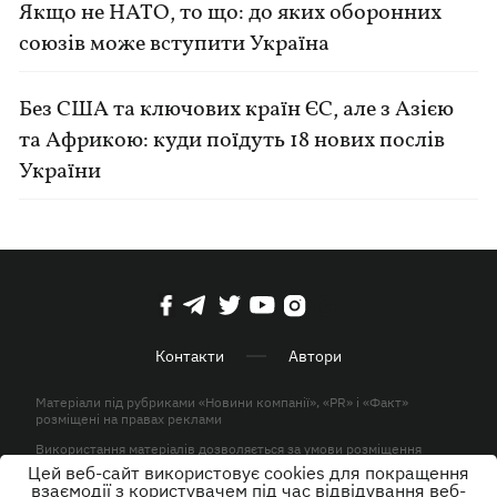
Якщо не НАТО, то що: до яких оборонних
союзів може вступити Україна
Без США та ключових країн ЄС, але з Азією
та Африкою: куди поїдуть 18 нових послів
України
Контакти
Автори
Матеріали під рубриками «Новини компанії», «PR» і «Факт»
розміщені на правах реклами
Використання матеріалів дозволяється за умови розміщення
активного гіперпосилання на KP.UA в першому абзаці.
Цей веб-сайт використовує cookies для покращення
взаємодії з користувачем під час відвідування веб-
© ТОВ «ЮЛАВ МЕДІА» 2026. Всі права захищені.