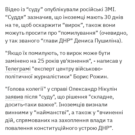
Відео із “суду” опублікували російські ЗМІ.
“Суддя” зазначив, що іноземці мають 30 днів
на те, щоб оскаржити “вирок”, також вони
можуть просити про “помилування” (очевидно,
у так званого “глави ДНР” Дениса Пушиліна).
"Якщо їх помилують, то вирок може бути
замінено на 25 років ув'язнення", - написав у
Телеграмі
"експерт центру військово-
політичної журналістики" Борис Рожин.
"Голова колегії" у справі Олександр Нікулін
заявив
після "суду", що рішення "складне,
досить-таки важке". Іноземців визнали
винними у “найманстві”, а також у “вчиненні
дій, спрямованих на захоплення влади та
повалення конституційного устрою ДНР”.