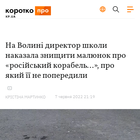
На Волині директор школи
наказала знищити малюнок про
«російський корабель…», про
який її не попередили
7 червня 2022 21:19
КРІСТІНА МАРТИНКО