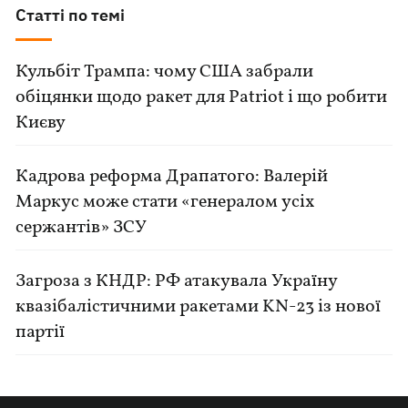
Статті по темі
Кульбіт Трампа: чому США забрали
обіцянки щодо ракет для Patriot і що робити
Києву
Кадрова реформа Драпатого: Валерій
Маркус може стати «генералом усіх
сержантів» ЗСУ
Загроза з КНДР: РФ атакувала Україну
квазібалістичними ракетами KN-23 із нової
партії