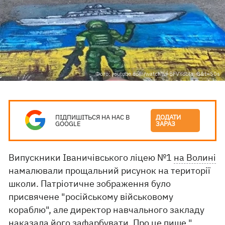
Фото: youtube.com/watch?v=BFVYdbtaj-8&t=50s
ПІДПИШІТЬСЯ НА НАС В
ДОДАТИ
GOOGLE
ЗАРАЗ
Випускники Іваничівського ліцею №1
на Волині
намалювали прощальний рисунок на території
школи. Патріотичне зображення було
присвячене "російському військовому
кораблю", але директор навчального закладу
наказала його зафарбувати. Про це пише "