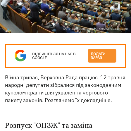
Фото: facebook.com/verkhovna.rada.ukraine
ПІДПИШІТЬСЯ НА НАС В
ДОДАТИ
GOOGLE
ЗАРАЗ
Війна
триває, Верховна Рада
працює.
12 травня
народні депутати зібралися під законодавчим
куполом країни для ухвалення чергового
пакету законів. Розглянемо їх докладніше.
Розпуск "ОПЗЖ" та заміна