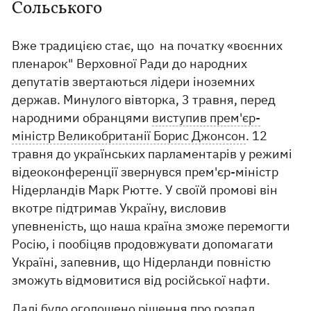
Сольського
Вже традицією стає, що на початку «воєнних
пленарок" Верховної Ради до народних
депутатів звертаються лідери іноземних
держав. Минулого вівторка, 3 травня, перед
народними обранцями
виступив прем'єр-
міністр Великобританії Борис Джонсон
. 12
травня до українських парламентарів у режимі
відеоконференції звернувся прем'єр-міністр
Нідерландів Марк Рютте. У своїй промові він
вкотре підтримав Україну, висловив
упевненість, що наша країна зможе перемогти
Росію, і пообіцяв продовжувати допомагати
Україні, запевнив, що Нідерланди повністю
зможуть відмовитися від російської нафти.
Далі було оголошено рішення про
розпад