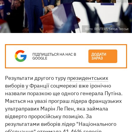
Фото: REUTERS/Бенуа Тессьє
ПІДПИШІТЬСЯ НА НАС В
ДОДАТИ
GOOGLE
ЗАРАЗ
Результати другого туру
президентських
виборів у Франції
соцмережі вже іронічно
назвали поразкою ще одного генерала Путіна.
Мається на увазі програш лідера французьких
ультраправих Марін Ле Пен, яка займала
відверто проросійську позицію. За
результатами виборів лідер "Національного
об'єднання" отримала 41,46% голосів