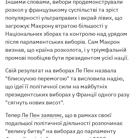
Іншими словами, вибори продемонстрували
розкол у французькому суспільстві та зріст
популярності ультраправих і вкрай лівих, що
загрожує Макрону втратою більшості у
Національних зборах та контролю над урядом
після парламентських виборів. Сам Макрон
визнав, що країна розколота, і у тріумфальній
промові пообіцяв бути президентом усієї нації.
Свій результат на виборах Ле Пен назвала
"блискучою перемогою" та висловила надію,
що ідеї її політичної сили на майбутніх
президентських виборах у Франції одного разу
"сягнуть нових висот".
Тепер
Ле Пен заявляє
, що в рамках своєї
подальшої політичної діяльності розпочинає
"велику битву" на виборах до парламенту