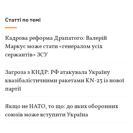
Статті по темі
Кадрова реформа Драпатого: Валерій
Маркус може стати «генералом усіх
сержантів» ЗСУ
Загроза з КНДР: РФ атакувала Україну
квазібалістичними ракетами KN-23 із нової
партії
Якщо не НАТО, то що: до яких оборонних
союзів може вступити Україна