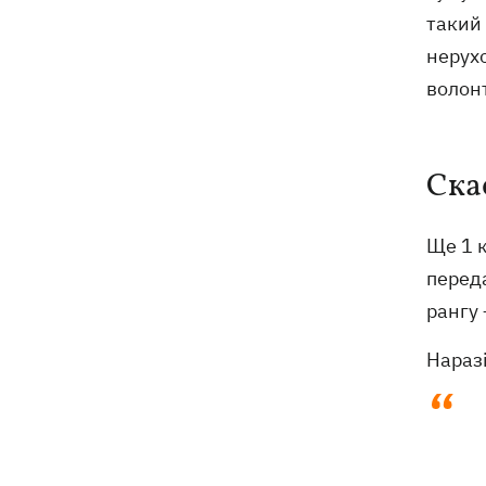
такий
нерухо
волонт
Ска
Ще 1 
переда
рангу 
Наразі