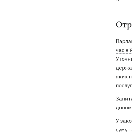
Отр
Парлам
час ві
Уточни
держа
яких 
послуг
Запит
допома
У зак
суму т