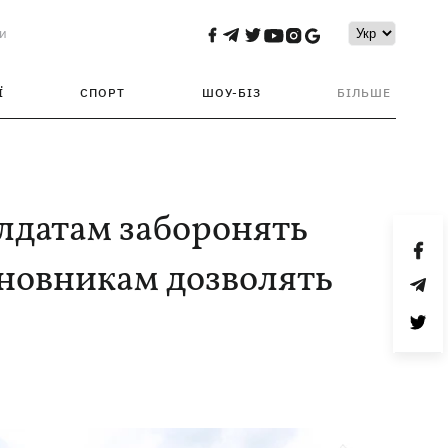
и
Ї
СПОРТ
ШОУ-БІЗ
БІЛЬШЕ
олдатам заборонять
иновникам дозволять