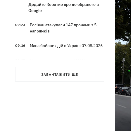
Додайте Коротко про до обраного в
Google
Росіяни атакували 147 дронами з 5
09:23
напрямків
Мапа бойових дій в Україні 07.08.2026
09:16
Путін може напасти на НАТО до
09:07
завершення війни в Україні — розвідка
США для WSJ
ЗАВАНТАЖИТИ ЩЕ
Вибухи в Криму та удари за 1700 км
08:49
від кордону: палають аеродром
«Гвардійське» та Wildberries у
Єкатеринбурзі
МВС Німеччини спростувало
07:51
наявність зброї для України на літаку