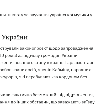
шити квоту за звучання української музики у
 України
еєстрували законопроєкт щодо запровадження
10 років) за відмову громадян України
ження воєнного стану в країні. Парламентарі
зобов'язаних осіб, членів Кабміну, народних
рокурорів, які перебувають за кордоном без
ачили фактично безмежний: від відрядження,
ування до інших обставин, що заважають виїзду