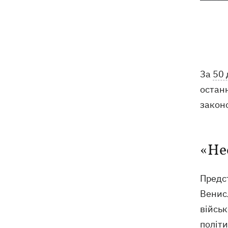
"Руслан", біля якого знайшли дрон
Федоров заявив, що продовжує
07:27
переговори з Маском про
використання Starlink на території РФ
За
50 
07:00
5000 гривень на першокласника: все,
що потрібно знати про «Пакунок
останн
школяра» у 2026 році
законо
07:00
У госпіталізації відмовити: що не так
з наказом МОЗ і які тепер критерії
для лікування в стаціонарі
«Не
Обзивав бандерівцями і виганяв з
06:57
Польщі: у Гданську поляк побив
Предст
співвітчизників, прийнявши їх за
Венис
українців
війсь
політи