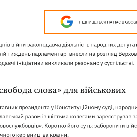
ПІДПИШІТЬСЯ НА НАС В GOOG
днів війни
законодавча діяльність народних депута
ій тиждень парламентарі внесли на розгляд Верхов
давчі ініціативи викликали резонанс у суспільстві.
свобода слова» для військових
авник президента у Конституційному суді, народни
лавський разом із шістьма колегами зареєстрував з
ковослужбовців». Коротко його суть: заборонити ві
чного керівництва країни.