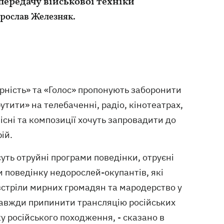
передачу військової техніки
Ярослав Железняк.
арність» та «Голос» пропонують заборонити
рутити» на телебаченні, радіо, кінотеатрах,
пісні та композиції хочуть запровадити до
ій.
уть отруйні програми поведінки, отруєні
и поведінку недорослей-окупантів, які
озстріли мирних громадян та мародерство у
азавжди припинити трансляцію російських
ику російського походження, - сказано в