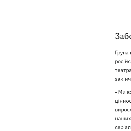
Заб
Група 
російс
театра
закінч
- Ми в
ціннос
виросл
наших
серіал