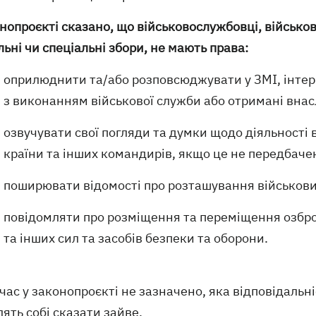
нопроєкті сказано, що військовослужбовці, військово
ьні чи спеціальні збори, не мають права:
оприлюднити та/або розповсюджувати у ЗМІ, інтерне
з виконанням військової служби або отримані внасл
озвучувати свої погляди та думки щодо діяльності
країни та інших командирів, якщо це не передбаче
поширювати відомості про розташування військових
повідомляти про розміщення та переміщення озброє
та інших сил та засобів безпеки та оборони.
ас у законопроєкті не зазначено, яка відповідальн
ять собі сказати зайве.