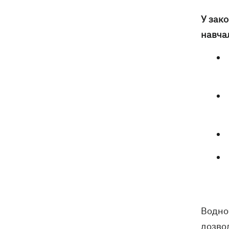
У зако
навчал
Водноч
дозвол