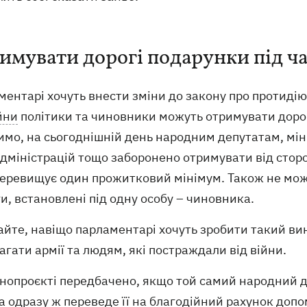
имувати дорогі подарунки під ча
ентарі хочуть внести зміни до закону про протидію
йни
політики та чиновники можуть отримувати дорогі
мо, на сьогоднішній день народним депутатам, мін
дміністрацій тощо заборонено отримувати від сторо
перевищує один прожитковий мінімум. Також не мож
и, встановлені під одну особу – чиновника.
айте, навіщо парламентарі хочуть зробити такий ви
гати армії та людям, які постраждали від війни.
онопроєкті передбачено, якщо той самий народний д
а одразу ж переведе її на благодійний рахунок допо