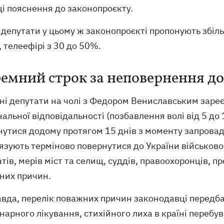
ці пояснення до законопроєкту.
депутати у цьому ж законопроєкті пропонують збіль
, телеефірі з 30 до 50%.
емний строк за неповернення до
ні депутати на чолі з Федором Вениславським зар
альної відповідальності (позбавлення волі від 5 до 
нутися додому протягом 15 днів з моменту запровад
язують терміново повернутися до України військово
тів, мерів міст та селищ, суддів, правоохоронців, п
них причин.
вда, перелік поважних причин законодавці передб
нарного лікування, стихійного лиха в країні переб