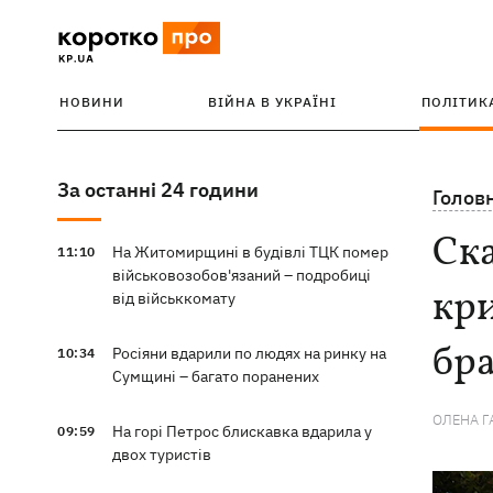
НОВИНИ
ВІЙНА В УКРАЇНІ
ПОЛІТИК
За останні 24 години
Голов
Ска
На Житомирщині в будівлі ТЦК помер
11:10
військовозобов'язаний – подробиці
кри
від військкомату
бра
Росіяни вдарили по людях на ринку на
10:34
Сумщині – багато поранених
ОЛЕНА 
На горі Петрос блискавка вдарила у
09:59
двох туристів