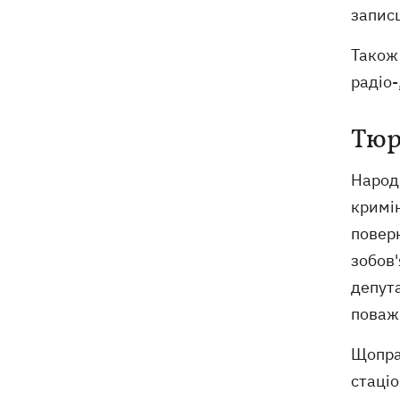
запис
Також 
радіо-
Тюр
Народ
кримін
повер
зобов'
депута
поваж
Щопра
стаціо