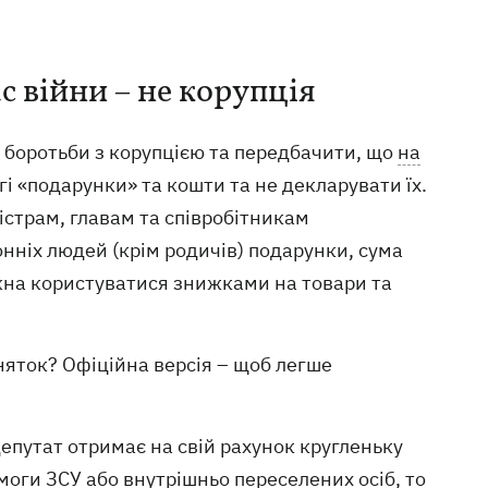
с війни – не корупція
 боротьби з корупцією та передбачити, що
на
 «подарунки» та кошти та не декларувати їх.
істрам, главам та співробітникам
нніх людей (крім родичів) подарунки, сума
на користуватися знижками на товари та
няток? Офіційна версія – щоб легше
епутат отримає на свій рахунок кругленьку
моги ЗСУ або внутрішньо переселених осіб, то