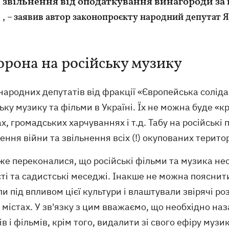
звільнення від оподаткування винагороди за 
, – заявив автор законопроєкту народний депутат 
орона на російську музику
народних депутатів від фракції «Європейська солід
ьку музику та фільми в Україні. Їх не можна буде «к
х, громадських харчуваннях і т.д. Табу на російські 
ення війни та звільнення всіх (!) окупованих територ
же переконалися, що російські фільми та музика нес
ті та садистські меседжі. Інакше не можна пояснит
и під впливом цієї культури і влаштували звірячі р
 містах. У зв'язку з цим вважаємо, що необхідно н
ів і фільмів, крім того, видалити зі свого ефіру муз