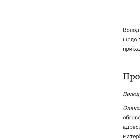
У Болгарії заявили, що дрон, який
21:22
вибухнув біля газопроводу, міг бути
українським - МЗС відреагувало
Волод
У польському Кракові чоловік, який
20:41
щодо У
напав на українську пару, сам здався
поліції
приїха
Сербія виділить 2 млн євро для
20:02
підтримки української енергетики, -
Про
Зеленський
Чат Telegram, де координувалися акції
19:23
Волод
за Федорова, видалили після
затримання адміну
Олекс
обгово
Чемпіон ММА Гудзь уїдливо
18:59
адреси
відреагував на своє відсторонення із
проекту до Дня Незалежності
матер