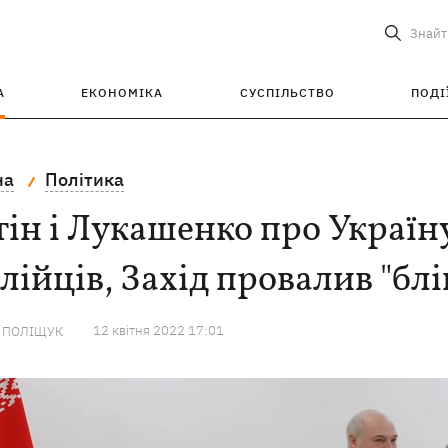
Знайт
А
ЕКОНОМІКА
СУСПІЛЬСТВО
ПОДІ
на
Політика
ін і Лукашенко про Україну
лійців, Захід провалив "бл
12 квiтня 2022 17:01
А ПОЛІЩУК