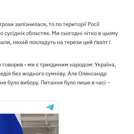
рохи запізнилася, то по території Росії
о сусідніх областях. Ми сьогодні чітко в цьому
очали, нехай покладуть на терези цей ґвалт і
е говорив - ми є триєдиним народом: Україна,
рагедія без жодного сумніву. Але Олександр
не було вибору. Питання було лише в часі –