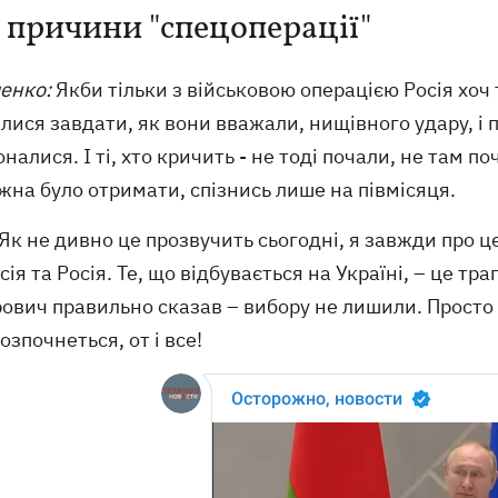
 причини "спецоперації"
енко:
Якби тільки з військовою операцією Росія хоч т
лися завдати, як вони вважали, нищівного удару, і п
налися. І ті, хто кричить - не тоді почали, не там п
на було отримати, спізнись лише на півмісяця.
Як не дивно це прозвучить сьогодні, я завжди про ц
сія та Росія. Те, що відбувається на Україні, – це т
ович правильно сказав – вибору не лишили. Просто 
озпочнеться, от і все!