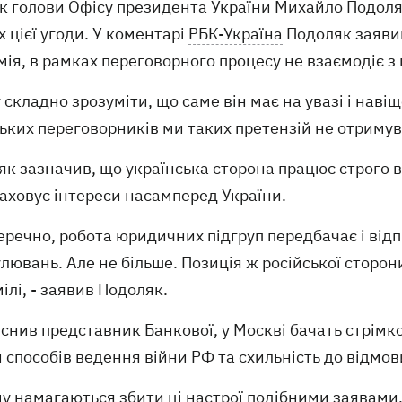
 голови Офісу президента України Михайло Подоляк 
 цієї угоди. У коментарі
РБК-Україна
Подоляк заявив
ія, в рамках переговорного процесу не взаємодіє з
 складно зрозуміти, що саме він має на увазі і наві
ьких переговорників ми таких претензій не отримува
к зазначив, що українська сторона працює строго 
аховує інтереси насамперед України.
перечно, робота юридичних підгруп передбачає і в
ювань. Але не більше. Позиція ж російської сторон
ілі, - заявив Подоляк.
снив представник Банкової, у Москві бачать стрімк
 способів ведення війни РФ та схильність до відмов
му намагаються збити ці настрої подібними заявами,