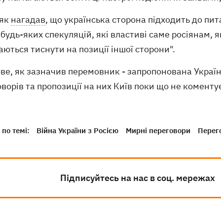
як
нагадав
, що українська сторона підходить до пи
 будь-яких спекуляцій, які властиві саме росіянам, 
ються тиснути на позиції іншої сторони".
ве, як зазначив перемовник - запропонована Україн
ворів та пропозиції на них Київ поки що не коменту
по темі:
Війна України з Росією
Мирні переговори
Перег
Підписуйтесь на нас в соц. мережах