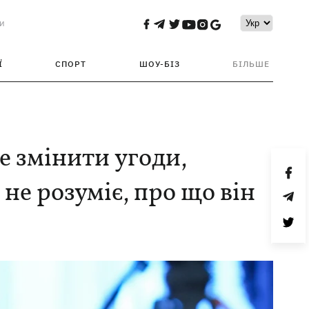
и
Ї
СПОРТ
ШОУ-БІЗ
БІЛЬШЕ
е змінити угоди,
 не розуміє, про що він