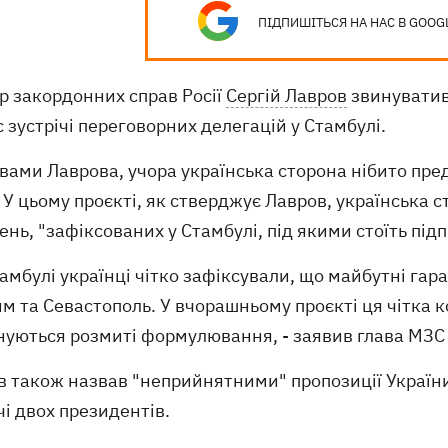
ПІДПИШІТЬСЯ НА НАС В GOOG
р закордонних справ Росії
Сергій Лавров
звинуватив 
с зустрічі переговорних делегацій у Стамбулі.
вами Лаврова, учора українська сторона нібито пред
 У цьому проєкті, як стверджує Лавров, українська 
нь, "зафіксованих у Стамбулі, під якими стоїть підп
амбулі українці чітко зафіксували, що майбутні га
м та Севастополь. У вчорашньому проєкті ця чітка к
нуються розмиті формулювання, - заявив глава МЗС
в також назвав "неприйнятними" пропозиції Україн
чі двох президентів.