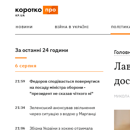
НОВИНИ
ВІЙНА В УКРАЇНІ
ПОЛІТИК
За останні 24 години
Голов
Лав
6 серпня
дос
Федоров сподівається повернутися
21:59
на посаду міністра оборони -
"президент не сказав чіткого ні"
МИКОЛА
Зеленський анонсував звільнення
21:34
через ситуацію з водою у Марганці
Збірна України з хокею отримала
21:06