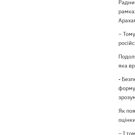
Радник
деталі теракту проти українських
військовополонених
рамках
Арахам
– Тому
російс
Подоля
яка вр
- Без
формул
зрозум
Як поя
оцінки
– І то