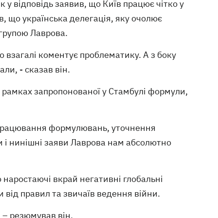
у відповідь заявив, що Київ працює чітко у
, що українська делегація, яку очолює
 групою Лаврова.
що взагалі коментує проблематику. А з боку
ли, - сказав він.
в рамках запропонованої у Стамбулі формули,
ідпрацювання формулювань, уточнення
и і нинішні заяви Лаврова нам абсолютно
о наростаючі вкрай негативні глобальні
и від правил та звичаїв ведення війни.
 – резюмував він.