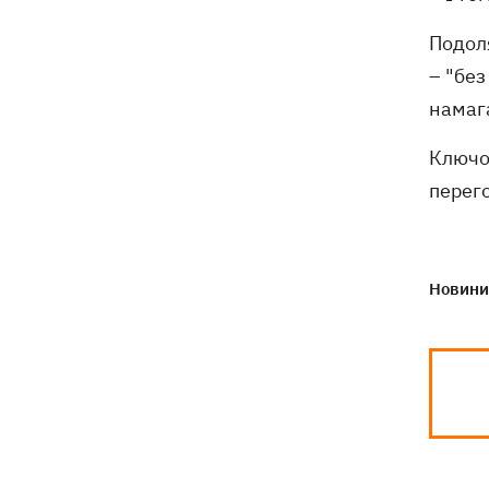
Подол
– "без
намага
Ключо
перего
Новини 