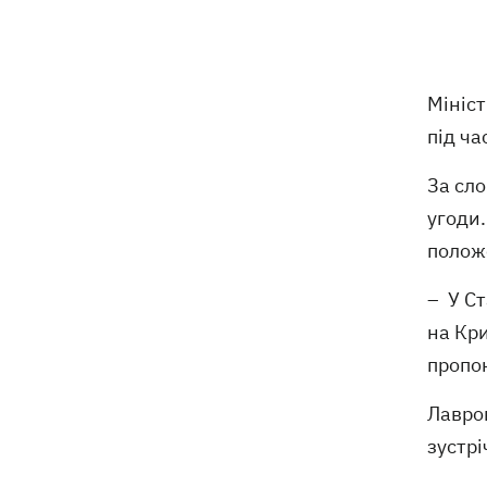
Російські дрони знищили депо
19:15
Укрпошти у Павлограді, загинули
співробітники
Мініст
під ча
Зеленський заснував нове свято -
18:43
День військ зв'язку та кібербезпеки
ЗСУ
За сло
угоди.
Український кандидат у судді МКС
18:13
положе
Кішакевич не пройшов тест на знання
мов
– У Ст
на Кри
18:05
Кадрова реформа Драпатого:
Валерій Маркус може стати
пропо
«генералом усіх сержантів» ЗСУ
Лавро
зустрі
Оленівка: «Азов», СБУ та Офіс
17:58
Генпрокурора оприлюднили нові