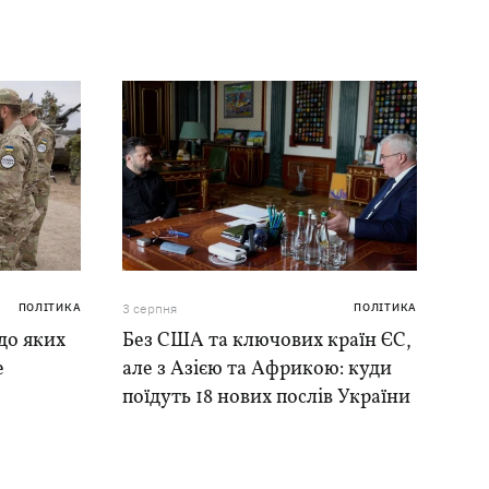
ПОЛІТИКА
3 серпня
ПОЛІТИКА
до яких
Без США та ключових країн ЄС,
е
але з Азією та Африкою: куди
поїдуть 18 нових послів України