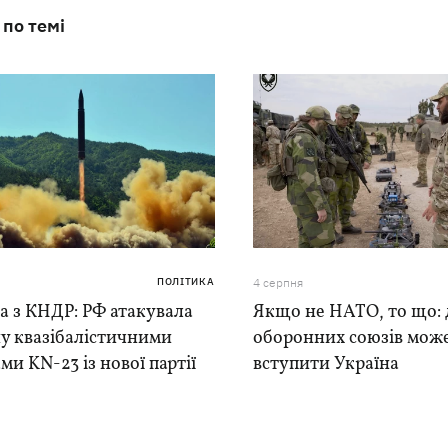
 по темі
ПОЛІТИКА
4 серпня
а з КНДР: РФ атакувала
Якщо не НАТО, то що: 
у квазібалістичними
оборонних союзів мож
ми KN-23 із нової партії
вступити Україна