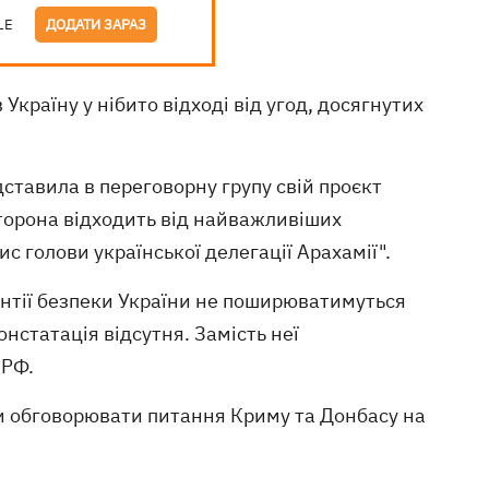
LE
ДОДАТИ ЗАРАЗ
Україну у нібито відході від угод, досягнутих
ставила в переговорну групу свій проєкт
сторона відходить від найважливіших
ис голови української делегації Арахамії".
рантії безпеки України не поширюватимуться
онстатація відсутня. Замість неї
 РФ.
и обговорювати питання Криму та Донбасу на