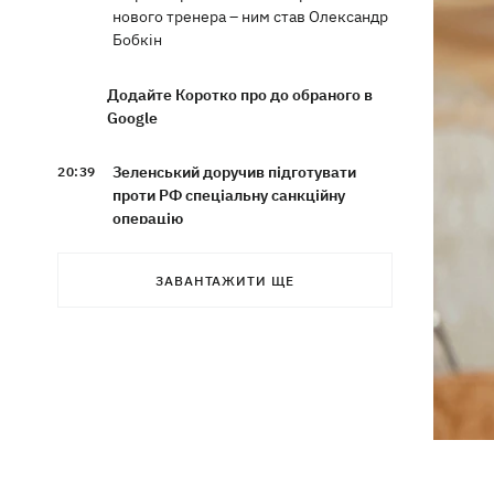
нового тренера – ним став Олександр
Бобкін
Додайте Коротко про до обраного в
Google
Зеленський доручив підготувати
20:39
проти РФ спеціальну санкційну
операцію
Дрони СБУ вразили два кораблі ФСБ
20:12
ЗАВАНТАЖИТИ ЩЕ
РФ "Балаклава" та "Керч"
Зеленський підписав укази про
19:40
звільнення ще чотирьох послів
Сердечко не витримало - внаслідок
19:19
атаки РФ у притулку на Київщині
загинули собаки