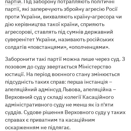
партій
. Під заборону потрапляють політичні
партії, які заперечують збройну агресію Росії
проти України, вихваляють країну-агресора чи
дію керівництва такої країни, сприяють
агресорові, ставлять під сумнів державний
суверенітет України, називають російських
солдатів «повстанцями», «ополченцями».
Заборонити такі партії можна лише через суд. З
позовом до суду звертається Міністерство
юстиції. На період воєнного стану змінюється
підсудність таких справ: перша інстанція –
апеляційний адмінсуд Львова, апеляційна –
Верховний суд у складі колегії Касаційного
адміністративного суду не менш як із п'яти
суддів. Судове рішення Верховного суду у таких
справах є приватним та касаційним
оскарженням не підлягає.