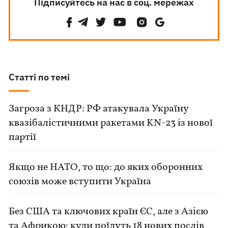
Підписуйтесь на нас в соц. мережах
Статті по темі
Загроза з КНДР: РФ атакувала Україну
квазібалістичними ракетами KN-23 із нової
партії
Якщо не НАТО, то що: до яких оборонних
союзів може вступити Україна
Без США та ключових країн ЄС, але з Азією
та Африкою: куди поїдуть 18 нових послів