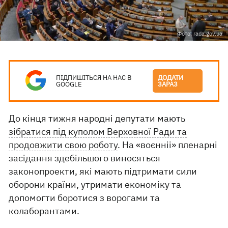
Фото: rada.gov.ua
ПІДПИШІТЬСЯ НА НАС В
ДОДАТИ
GOOGLE
ЗАРАЗ
До кінця тижня народні депутати мають
зібратися під куполом Верховної Ради та
продовжити свою роботу
. На «воєнніі» пленарні
засідання здебільшого виносяться
законопроекти, які мають підтримати сили
оборони країни, утримати економіку та
допомогти боротися з ворогами та
колаборантами.