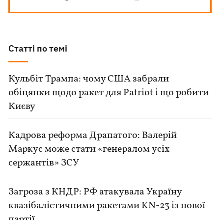
Статті по темі
Кульбіт Трампа: чому США забрали
обіцянки щодо ракет для Patriot і що робити
Києву
Кадрова реформа Драпатого: Валерій
Маркус може стати «генералом усіх
сержантів» ЗСУ
Загроза з КНДР: РФ атакувала Україну
квазібалістичними ракетами KN-23 із нової
партії