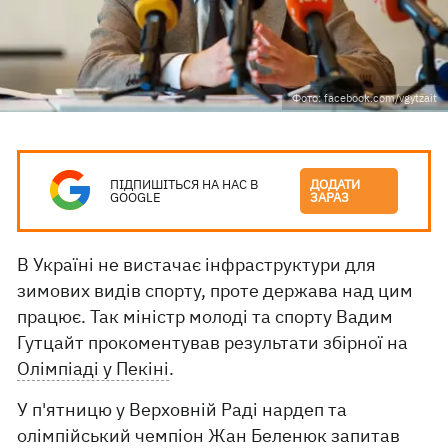
Фото: facebook.com/vgytzait
ПІДПИШІТЬСЯ НА НАС В
ДОДАТИ
GOOGLE
ЗАРАЗ
В Україні не вистачає інфраструктури для
зимових видів спорту, проте держава над цим
працює. Так міністр молоді та спорту Вадим
Гутцайт прокоментував результати збірної на
Олімпіаді у Пекіні
.
У п'ятницю у Верховній Раді нардеп та
олімпійський чемпіон Жан Беленюк запитав