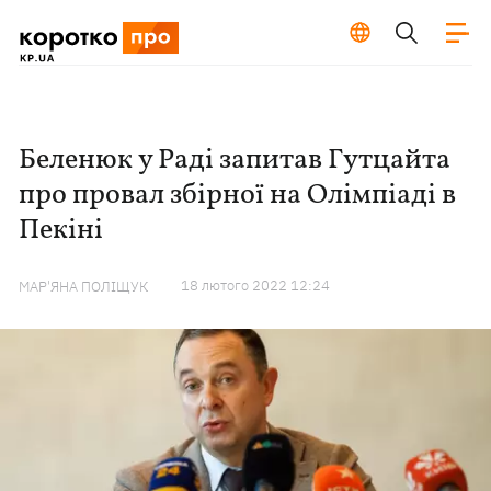
Беленюк у Раді запитав Гутцайта
про провал збірної на Олімпіаді в
Пекіні
18 лютого 2022 12:24
МАР'ЯНА ПОЛІЩУК