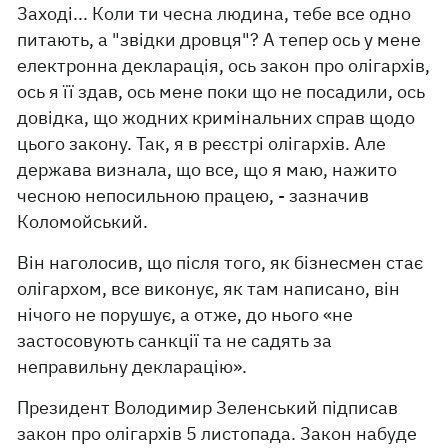
Заході... Коли ти чесна людина, тебе все одно
питають, а "звідки дровця"? А тепер ось у мене
електронна декларація, ось закон про олігархів,
ось я її здав, ось мене поки що не посадили, ось
довідка, що жодних кримінальних справ щодо
цього закону. Так, я в реєстрі олігархів. Але
держава визнала, що все, що я маю, нажито
чесною непосильною працею, - зазначив
Коломойський.
Він наголосив, що після того, як бізнесмен стає
олігархом, все виконує, як там написано, він
нічого не порушує, а отже, до нього «не
застосовують санкції та не садять за
неправильну декларацію».
Президент Володимир Зеленський підписав
закон про олігархів 5 листопада. Закон набуде