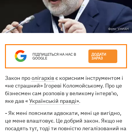
Фото: УНИАН
ПІДПИШІТЬСЯ НА НАС В
ДОДАТИ
GOOGLE
ЗАРАЗ
Закон про
олігархів
є корисним інструментом і
«не страшний» Ігореві Коломойському. Про це
бізнесмен сам розповів у великому інтерв'ю,
яке дав «
Українській правді»
.
- Як мені пояснили адвокати, мені це вигідно,
це мене влаштовує. Це добрий закон. Якщо не
посадять тут, тоді ти повністю легалізований на