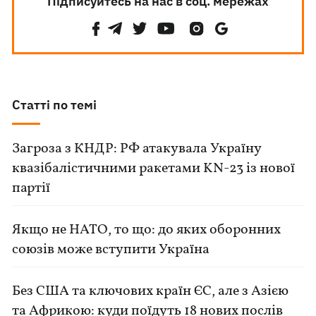
Підписуйтесь на нас в соц. мережах
Статті по темі
Загроза з КНДР: РФ атакувала Україну
квазібалістичними ракетами KN-23 із нової
партії
Якщо не НАТО, то що: до яких оборонних
союзів може вступити Україна
Без США та ключових країн ЄС, але з Азією
та Африкою: куди поїдуть 18 нових послів