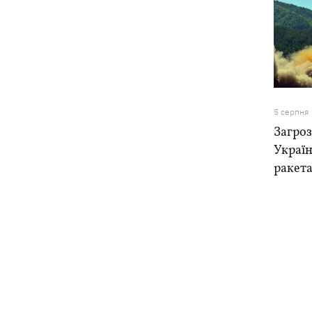
5 серпня
Загроз
Україн
ракета