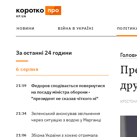
НОВИНИ
ВІЙНА В УКРАЇНІ
ПОЛІТИК
За останні 24 години
Голов
Пр
6 серпня
др
Федоров сподівається повернутися
21:59
на посаду міністра оборони -
"президент не сказав чіткого ні"
КРІСТІН
Зеленський анонсував звільнення
21:34
через ситуацію з водою у Марганці
Збірна України з хокею отримала
21:06