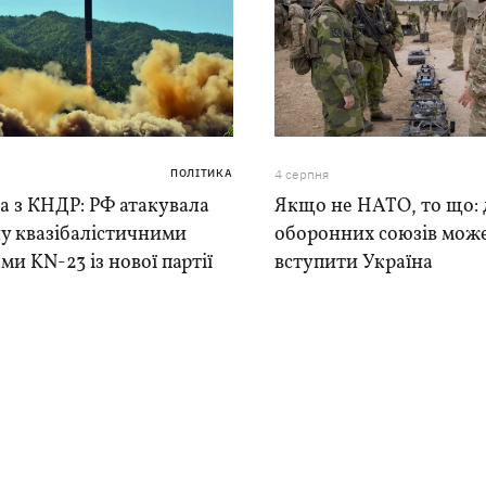
ПОЛІТИКА
4 серпня
а з КНДР: РФ атакувала
Якщо не НАТО, то що: 
у квазібалістичними
оборонних союзів мож
ми KN-23 із нової партії
вступити Україна