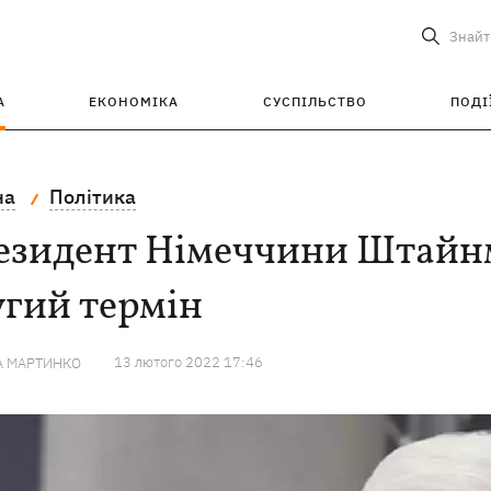
Знайт
А
ЕКОНОМІКА
СУСПІЛЬСТВО
ПОДІ
на
Політика
езидент Німеччини Штайнм
угий термін
13 лютого 2022 17:46
А МАРТИНКО