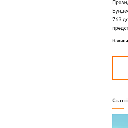
Прези
деталі теракту проти українських
військовополонених
Бундес
763 де
предс
Новини 
Статті