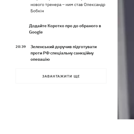
нового тренера – ним став Олександр
Бобкін
Додайте Коротко про до обраного в
Google
Зеленський доручив підготувати
20:39
проти РФ спеціальну санкційну
операцію
Дрони СБУ вразили два кораблі ФСБ
20:12
ЗАВАНТАЖИТИ ЩЕ
РФ "Балаклава" та "Керч"
Зеленський підписав укази про
19:40
звільнення ще чотирьох послів
Сердечко не витримало - внаслідок
19:19
атаки РФ у притулку на Київщині
загинули собаки