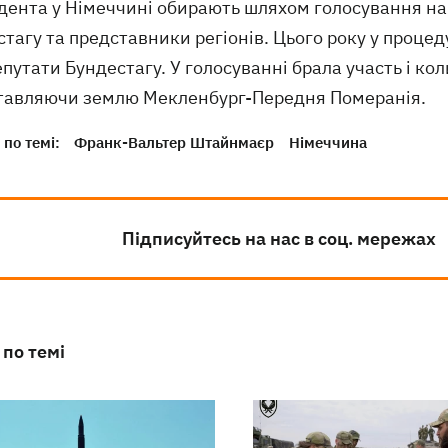
дента у Німеччині обирають шляхом голосування на
тагу та представники регіонів. Цього року у процед
путати Бундестагу. У голосуванні брала участь і к
тавляючи землю Мекленбург-Передня Померанія.
по темі:
Франк-Вальтер Штайнмаєр
Німеччина
Підписуйтесь на нас в соц. мережах
 по темі