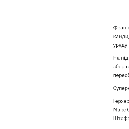
Російські дрони знищили депо
19:15
Укрпошти у Павлограді, загинули
співробітники
Франк
канди
Зеленський заснував нове свято -
18:43
День військ зв'язку та кібербезпеки
уряду 
ЗСУ
На під
Український кандидат у судді МКС
18:13
зборі
Кішакевич не пройшов тест на знання
перео
мов
Суперн
18:05
Кадрова реформа Драпатого:
Валерій Маркус може стати
Герхар
«генералом усіх сержантів» ЗСУ
Макс О
Штефан
Оленівка: «Азов», СБУ та Офіс
17:58
Генпрокурора оприлюднили нові