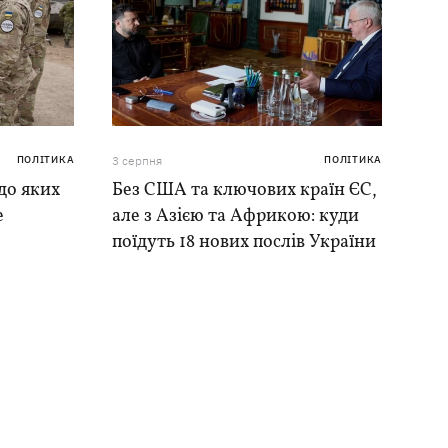
ПОЛІТИКА
3 серпня
ПОЛІТИКА
до яких
Без США та ключових країн ЄС,
е
але з Азією та Африкою: куди
поїдуть 18 нових послів України