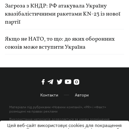
Загроза з КНДР: РФ атакувала Україну
квазібалістичними ракетами KN-23 із нової
партії
Якщо не НАТО, то що: до яких оборонних
союзів може вступити Україна
Контакти
Автори
Матеріали під рубриками «Новини компанії», «PR» і «Факт»
розміщені на правах реклами
Використання матеріалів дозволяється за умови розміщення
активного гіперпосилання на KP.UA в першому абзаці.
Цей веб-сайт використовує cookies для покращення