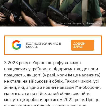
Фото: facebook.com/olenazelenska.official
ПІДПИШІТЬСЯ НА НАС В
ДОДАТИ
GOOGLE
ЗАРАЗ
З 2023 року в Україні штрафуватимуть
працюючих українок та підприємства, де вони
працюють, якщо ті (у разі, коли їм це належить)
не стали на
військовий облік
. Таким чином, усі
жінки, які, згідно з новим наказом Міноборони,
мають стати на військовий облік, спокійно
можуть це зробити протягом 2022 року. Про це
стало відомо на брифінгу командування