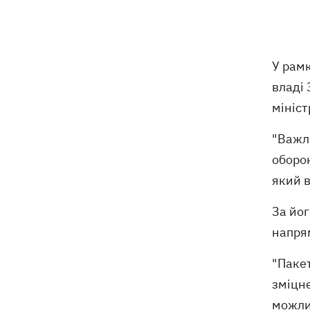
українських систем балістики та ПРО
Херсон знеструмлений після нічних
16:38
обстрілів, воду подають за графіком
У рам
владі 
Віктор Ющенко отримав посаду в
16:31
Мінкульті
мініст
"Важли
16:28
Замість Балкан - до сміттєзвалища
на Київщині: як українці врятували
оборо
чорного грифа Берліна
який в
З послів - та під суд: які перспективи
16:06
За йо
справи Ольги Стефанішиної
напря
Кажанна пояснила, як її пісні
15:34
опинилися на "Яндекс Музика"
"Паке
зміцн
можлив