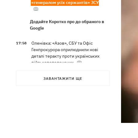
«генералом усіх сержантів» ЗСУ
Додайте Коротко про до обраного в
Google
Оленівка: «Азов», СБУ та Офіс
17:58
Генпрокурора оприлюднили нові
деталі теракту проти українських
військовополонених
У Польщі осквернили меморіал УПА -
17:50
ЗАВАНТАЖИТИ ЩЕ
посольство вимагає розслідування
З електрички на Дніпропетровщині
17:27
евакуювали людей – дві години вони
під спекою сиділи в полі, - соцмережі
Зеленський назвав терміни створення
17:20