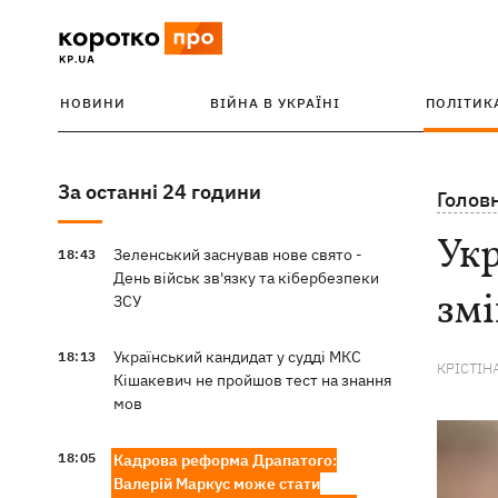
НОВИНИ
ВІЙНА В УКРАЇНІ
ПОЛІТИК
За останні 24 години
Голов
Укр
Зеленський заснував нове свято -
18:43
День військ зв'язку та кібербезпеки
зм
ЗСУ
Український кандидат у судді МКС
18:13
КРІСТІН
Кішакевич не пройшов тест на знання
мов
18:05
Кадрова реформа Драпатого:
Валерій Маркус може стати