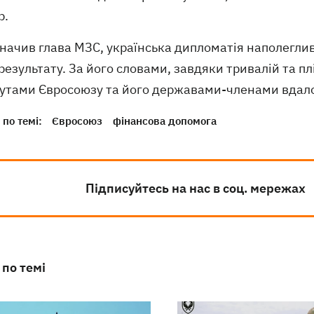
р.
значив глава МЗС, українська дипломатія наполегл
результату. За його словами, завдяки тривалій та пл
тутами Євросоюзу та його державами-членами вдало
по темі:
Євросоюз
фінансова допомога
Підписуйтесь на нас в соц. мережах
 по темі