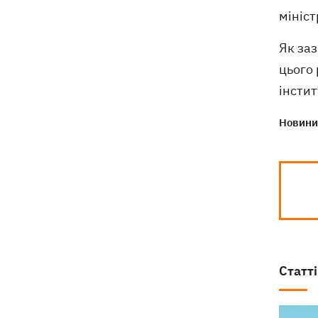
мініст
Як за
цього 
інсти
Новини 
Статті