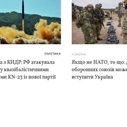
ПОЛІТИКА
4 серпня
а з КНДР: РФ атакувала
Якщо не НАТО, то що: 
у квазібалістичними
оборонних союзів мож
ми KN-23 із нової партії
вступити Україна