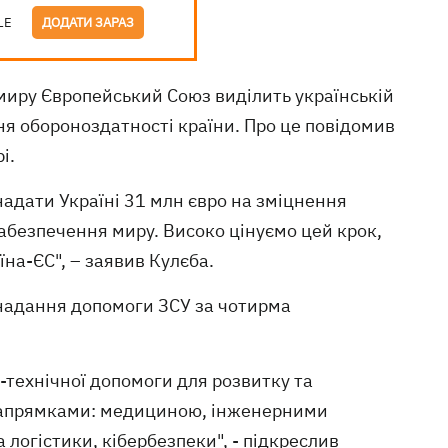
LE
ДОДАТИ ЗАРАЗ
миру Європейський Союз виділить українській
ня обороноздатності країни. Про це повідомив
і.
адати Україні 31 млн євро на зміцнення
абезпечення миру. Високо цінуємо цей крок,
на-ЄС", – заявив Кулєба.
 надання допомоги ЗСУ за чотирма
технічної допомоги для розвитку та
 напрямками: медициною, інженерними
логістики, кібербезпеки", - підкреслив