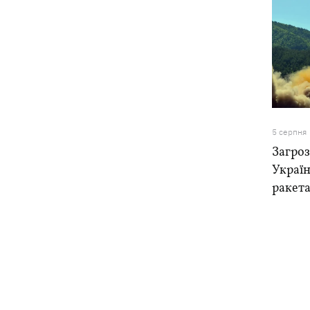
5 серпня
Загроз
Україн
ракета