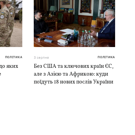
ПОЛІТИКА
3 серпня
ПОЛІТИКА
до яких
Без США та ключових країн ЄС,
е
але з Азією та Африкою: куди
поїдуть 18 нових послів України