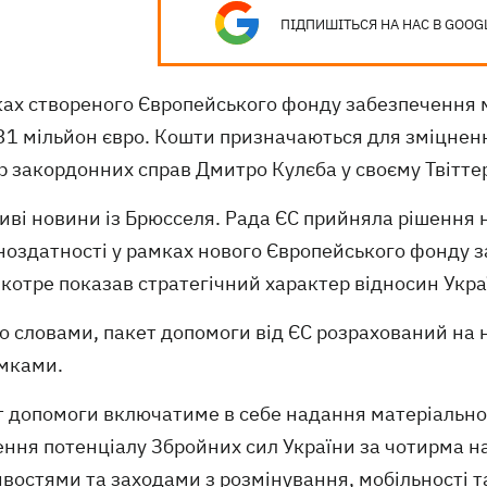
ПІДПИШІТЬСЯ НА НАС В GOOG
ках створеного Європейського фонду забезпечення 
31 мільйон євро. Кошти призначаються для зміцнен
р закордонних справ Дмитро Кулєба у своєму Твіттер
ві новини із Брюсселя. Рада ЄС прийняла рішення н
ноздатності у рамках нового Європейського фонду з
котре показав стратегічний характер відносин Украї
го словами, пакет допомоги від ЄС розрахований на
мками.
т допомоги включатиме в себе надання матеріально-
ення потенціалу Збройних сил України за чотирма
остями та заходами з розмінування, мобільності та 