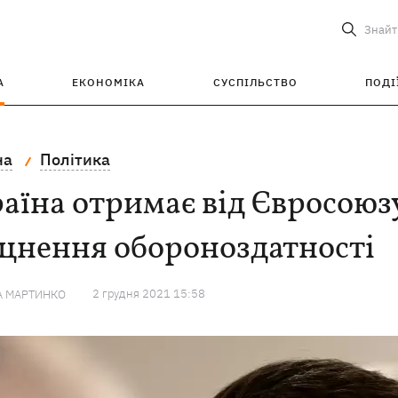
Знайт
А
ЕКОНОМІКА
СУСПІЛЬСТВО
ПОДІ
на
Політика
аїна отримає від Євросоюзу
іцнення обороноздатності
2 грудня 2021 15:58
А МАРТИНКО