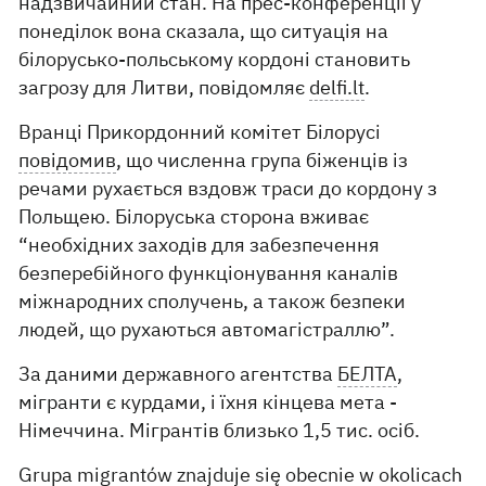
надзвичайний стан. На прес-конференції у
понеділок вона сказала, що ситуація на
білорусько-польському кордоні становить
загрозу для Литви, повідомляє
delfi.lt
.
Вранці Прикордонний комітет Білорусі
повідомив
, що численна група біженців із
речами рухається вздовж траси до кордону з
Польщею. Білоруська сторона вживає
“необхідних заходів для забезпечення
безперебійного функціонування каналів
міжнародних сполучень, а також безпеки
людей, що рухаються автомагістраллю”.
За даними державного агентства
БЕЛТА
,
мігранти є курдами, і їхня кінцева мета -
Німеччина. Мігрантів близько 1,5 тис. осіб.
Grupa migrantów znajduje się obecnie w okolicach