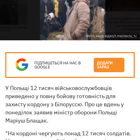
Фото: кадр відео/t.me/nexta_tv
ПІДПИШІТЬСЯ НА НАС В
ДОДАТИ
GOOGLE
ЗАРАЗ
У
Польщі
12 тисяч військовослужбовців
приведено у повну бойову готовність для
захисту кордону з Білоруссю. Про це вдень у
понеділок заявив міністр оборони Польщі
Маріуш Блащак.
"На кордоні чергують понад 12 тисяч солдатів.