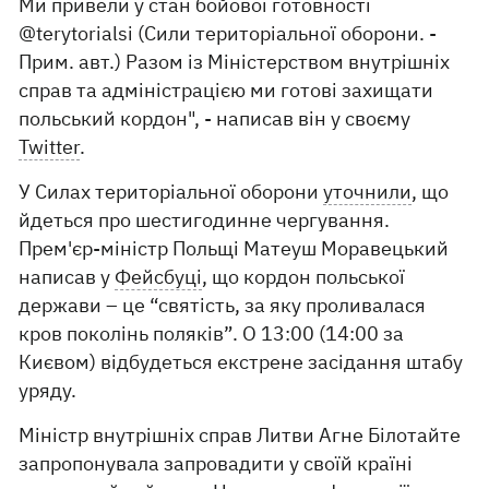
Ми привели у стан бойової готовності
@terytorialsi (Сили територіальної оборони. -
Прим. авт.) Разом із Міністерством внутрішніх
справ та адміністрацією ми готові захищати
польський кордон", - написав він у своєму
Twitter
.
У Силах територіальної оборони
уточнили
, що
йдеться про шестигодинне чергування.
Прем'єр-міністр Польщі Матеуш Моравецький
написав у
Фейсбуці
, що кордон польської
держави – це “святість, за яку проливалася
кров поколінь поляків”. О 13:00 (14:00 за
Києвом) відбудеться екстрене засідання штабу
уряду.
Міністр внутрішніх справ Литви Агне Білотайте
запропонувала запровадити у своїй країні