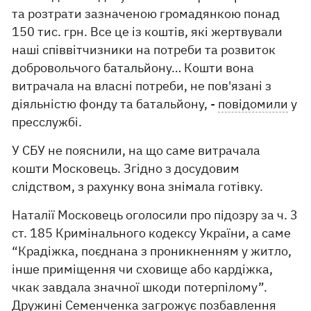
та розтрати зазначеною громадянкою понад
150 тис. грн. Все це із коштів, які жертвували
наші співвітчизники на потреби та розвиток
добровольчого батальйону… Кошти вона
витрачала на власні потреби, не пов'язані з
діяльністю фонду та батальйону, -
повідомили
у
пресслужбі.
У СБУ не пояснили, на що саме витрачала
кошти Московець. Згідно з досудовим
слідством, з рахунку вона знімала готівку.
Наталії Московець оголосили про підозру за ч. 3
ст. 185 Кримінального кодексу України, а саме
“Крадіжка, поєднана з проникненням у житло,
інше приміщення чи сховище або кардіжка,
чкак завдала значної шкоди потерпілому”.
Дружині Семенченка загрожує позбавлення