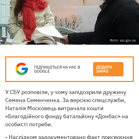
Фото: ssu.gov.ua
ПІДПИШІТЬСЯ НА НАС В
ДОДАТИ
GOOGLE
ЗАРАЗ
У СБУ розповіли, у чому запідозрили
дружину
Семена Семенченка
. За версією спецслужби,
Наталія Московець витрачала кошти
«Благодійного фонду батальйону «Донбас» на
особисті потреби.
- Наслідком задокументовано факт присвоєння