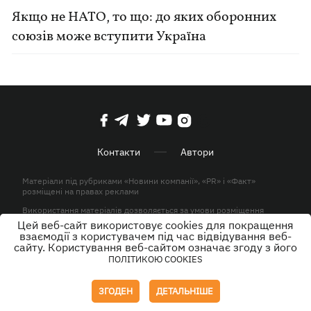
Якщо не НАТО, то що: до яких оборонних
союзів може вступити Україна
Контакти
Автори
Матеріали під рубриками «Новини компанії», «PR» і «Факт»
розміщені на правах реклами
Використання матеріалів дозволяється за умови розміщення
активного гіперпосилання на KP.UA в першому абзаці.
Цей веб-сайт використовує cookies для покращення
взаємодії з користувачем під час відвідування веб-
© ТОВ «ЮЛАВ МЕДІА» 2026. Всі права захищені.
сайту. Користування веб-сайтом означає згоду з його
ПОЛІТИКОЮ COOKIES
Дизайн
ЗГОДЕН
ДЕТАЛЬНІШЕ