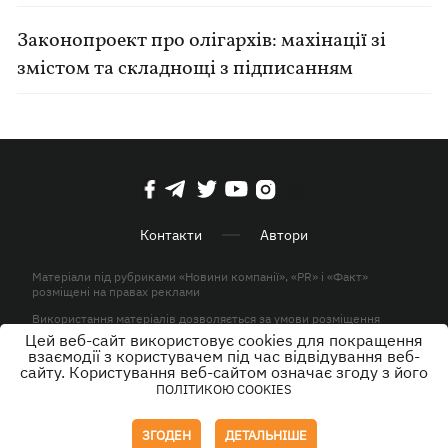
Законопроект про олігархів: махінації зі
змістом та складнощі з підписанням
Контакти
Автори
Матеріали під рубриками «Новини компанії», «PR» і «Факт»
розміщені на правах реклами
Використання матеріалів дозволяється за умови розміщення
активного гіперпосилання на KP.UA в першому абзаці.
Цей веб-сайт використовує cookies для покращення
взаємодії з користувачем під час відвідування веб-
© ТОВ «ЮЛАВ МЕДІА» 2026. Всі права захищені.
сайту. Користування веб-сайтом означає згоду з його
ПОЛІТИКОЮ COOKIES
Дизайн
ЗГОДЕН
ДЕТАЛЬНІШЕ