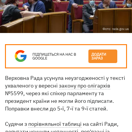
Фото: rada.gov.ua
ПІДПИШІТЬСЯ НА НАС В
ДОДАТИ
GOOGLE
ЗАРАЗ
Верховна Рада усунула неузгодженості у тексті
ухваленого у вересні
закону про олігархів
№5599, через які спікер парламенту та
президент країни не могли його підписати.
Поправки внесли до 5-ї, 7-ї та 9-ї статей.
Судячи з
порівняльної таблиці
на сайті Ради,
депутати усунули неточності, пов'язані із