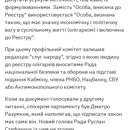
формулюваннями. Замість "Особа, внесена до
Реєстру" використовується "Особа, визнана
такою, що має значну економічну і політичну
вагу в суспільному житті (олігархом) і включена
до Реєстру".
При цьому профільний комітет залишив
редакцію "слуг народу", згідно з якою людину
до реєстру олігархів вноситиме Рада
національної безпеки та оборони на підставі
подання Кабміну, члена РНБО, Нацбанку, СБУ
або Антимонопольного комітету.
Коли за документ голосували у другому
читанні, спікером парламенту був Дмитро
Разумков, який наполягав, що підписати закон
має саме він. Новий голова Ради Руслан
Стефанчук із цим не згоден.