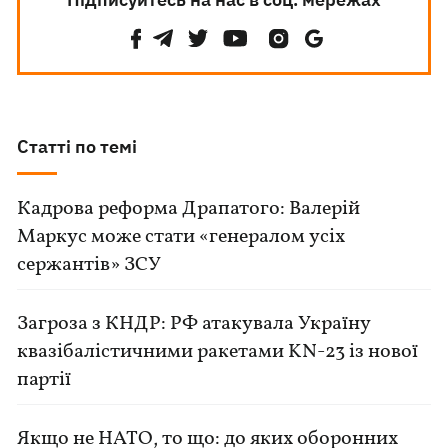
Статті по темі
Кадрова реформа Драпатого: Валерій
Маркус може стати «генералом усіх
сержантів» ЗСУ
Загроза з КНДР: РФ атакувала Україну
квазібалістичними ракетами KN-23 із нової
партії
Якщо не НАТО, то що: до яких оборонних