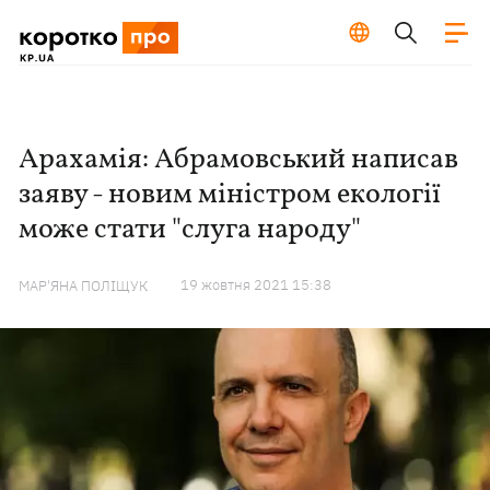
Арахамія: Абрамовський написав
заяву - новим міністром екології
може стати "слуга народу"
19 жовтня 2021 15:38
МАР'ЯНА ПОЛІЩУК