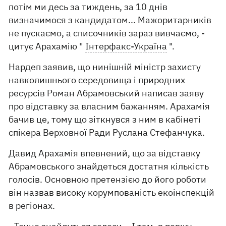
потім ми десь за тиждень, за 10 днів
визначимося з кандидатом... Мажоритарників
не пускаємо, а списочників зараз вивчаємо, -
цитує Арахамію "
Інтерфакс-Україна
".
Нардеп заявив, що нинішній міністр захисту
навколишнього середовища і природних
ресурсів Роман Абрамовський написав заяву
про відставку за власним бажанням. Арахамія
бачив це, тому що зіткнувся з ним в кабінеті
спікера Верховної Ради Руслана Стефанчука.
Давид Арахамія впевнений, що за відставку
Абрамовського знайдеться достатня кількість
голосів. Основною претензією до його роботи
він назвав високу корумпованість екоінспекцій
в регіонах.