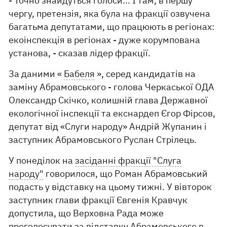
- Точно знайдуться голоси... І там, в першу
чергу, претензія, яка була на фракції озвучена
багатьма депутатами, що працюють в регіонах:
екоінспекція в регіонах - дуже корумпована
установа, - сказав лідер фракції.
За даними «
Бабеля
», серед кандидатів на
заміну Абрамовського - голова Черкаської ОДА
Олександр Скічко, колишній глава Державної
екологічної інспекції та екснардеп Єгор Фірсов,
депутат від «Слуги народу» Андрій Жупанин і
заступник Абрамовського Руслан Стрілець.
У понеділок на
засіданні фракції "Слуга
народу"
говорилося, що Роман Абрамовський
подасть у відставку на цьому тижні. У вівторок
заступник глави фракції Євгенія Кравчук
допустила, що Верховна Рада може
проголосувати за відставку Абрамовського в