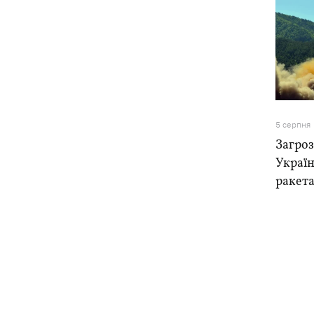
5 серпня
Загроз
Україн
ракета