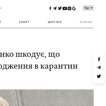
и
Ї
СПОРТ
ШОУ-БІЗ
БІЛЬШЕ
нко шкодує, що
одження в карантин