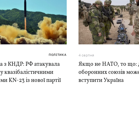
ПОЛІТИКА
4 серпня
а з КНДР: РФ атакувала
Якщо не НАТО, то що: 
у квазібалістичними
оборонних союзів мож
ми KN-23 із нової партії
вступити Україна