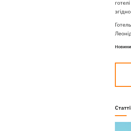
готелі
згідно
Готель
Леонід
Новини 
Статті