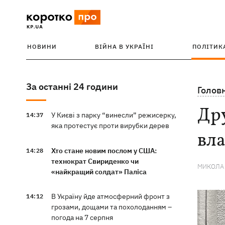
НОВИНИ
ВІЙНА В УКРАЇНІ
ПОЛІТИК
За останні 24 години
Голов
Др
У Києві з парку “винесли” режисерку,
14:37
яка протестує проти вирубки дерев
вл
Хто стане новим послом у США:
14:28
технократ Свириденко чи
МИКОЛА
«найкращий солдат» Паліса
В Україну йде атмосферний фронт з
14:12
грозами, дощами та похолоданням –
погода на 7 серпня