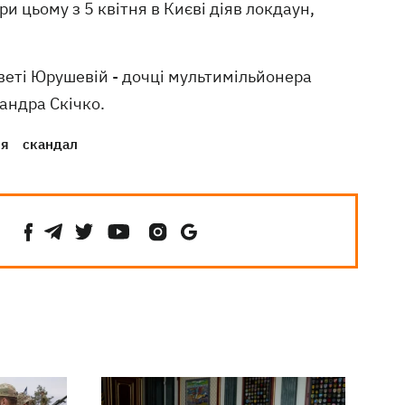
ри цьому з 5 квітня в Києві діяв локдаун,
веті Юрушевій - дочці мультимільйонера
андра Скічко.
ня
скандал