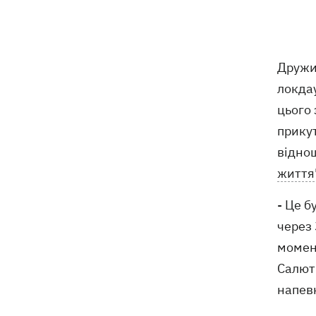
приватного медцентру, через дії
якого загинули двоє новонароджених
На Закарпатті – масштабні обшуки у
11:41
Дружи
ТЦК
локда
Експосол у США Стефанішина після
11:08
цього 
відставки планує працювати у
прикут
приватному секторі
віднош
Екстоппосадовець Повітряних сил
10:38
життя
отримав нову підозру
- Це б
Не має таємного послання: ЗМІ
10:30
через 
дізналися, чому принцеса Євгенія
момент
народжувала у Португалії
Салют 
напевн