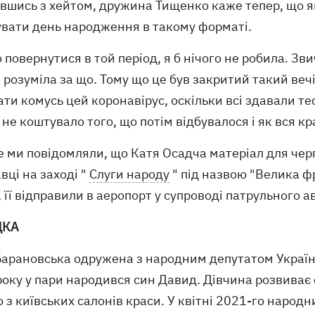
вшись з хейтом, дружина Тищенко каже тепер, що як
увати день народження в такому форматі.
 повернутися в той період, я б нічого не робила. Зв
 розуміла за що. Тому що це був закритий такий вечір,
ти комусь цей коронавірус, оскільки всі здавали те
 не коштувало того, що потім відбувалося і як вся кр
 ми повідомляли, що Катя Осадча матеріал для черг
вці на заході "
Слуги народу
" під назвою "Велика фр
 її відправили в аеропорт у супроводі патрульного 
ДКА
Барановська одружена з народним депутатом Україн
оку у пари народився син Давид. Дівчина розвиває с
 з київських салонів краси. У квітні 2021-го наро