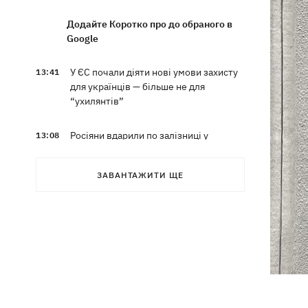
Додайте Коротко про до обраного в
Google
У ЄС почали діяти нові умови захисту
13:41
для українців — більше не для
“ухилянтів”
Росіяни вдарили по залізниці у
13:08
Лозовій, є загиблі та поранені
ЗАВАНТАЖИТИ ЩЕ
Три квартири, Mercedes та будинок:
12:52
що фігурує у підозрі експосла
Стефанішиної
Британія запровадила нові санкції
12:29
проти Росії
У Києві затримали очільника
12:26