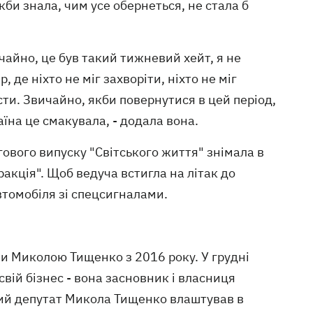
би знала, чим усе обернеться, не стала б
ичайно, це був такий тижневий хейт, я не
 де ніхто не міг захворіти, ніхто не міг
сти. Звичайно, якби повернутися в цей період,
аїна це смакувала, - додала вона.
ового випуску "Світського життя" знімала в
акція". Щоб ведуча встигла на літак до
автомобіля зі спецсигналами.
и Миколою Тищенко з 2016 року. У грудні
вій бізнес - вона засновник і власниця
дний депутат Микола Тищенко влаштував в