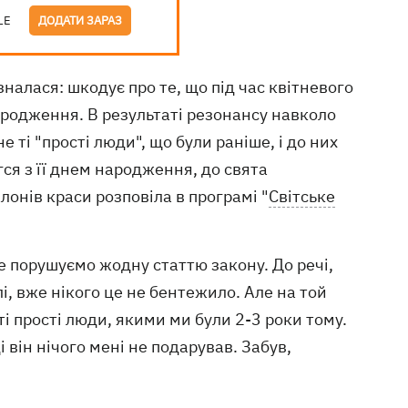
LE
ДОДАТИ ЗАРАЗ
ізналася: шкодує про те, що під час квітневого
ародження. В результаті резонансу навколо
е ті "прості люди", що були раніше, і до них
гся з її днем народження, до свята
лонів краси розповіла в програмі "
Світське
е порушуємо жодну статтю закону. До речі,
і, вже нікого це не бентежило. Але на той
ті прості люди, якими ми були 2-3 роки тому.
 він нічого мені не подарував. Забув,