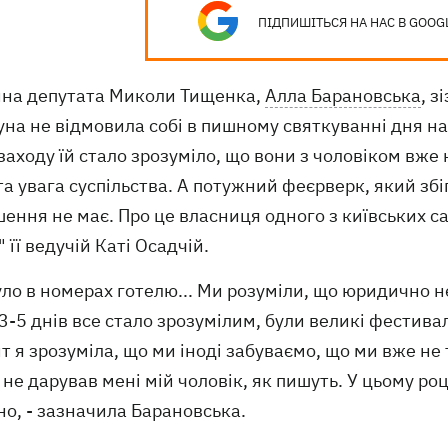
ПІДПИШІТЬСЯ НА НАС В GOOG
на депутата Миколи Тищенка,
Алла Барановська
, з
уна не відмовила собі в пишному святкуванні дня н
заходу їй стало зрозуміло, що вони з чоловіком вже н
а увага суспільства. А потужний феєрверк, який збі
ення не має. Про це власниця одного з київських са
" її ведучій Каті Осадчій.
уло в номерах готелю... Ми розуміли, що юридично н
3-5 днів все стало зрозумілим, були великі фестивал
 я зрозуміла, що ми іноді забуваємо, що ми вже не 
не дарував мені мій чоловік, як пишуть. У цьому році
о, - зазначила Барановська.