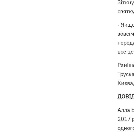
Зіткну
святк
- Якщо
зовсім
переда
все це
Раніше
Труска
Києва,
ДОВІ
Алла 
2017 р
одного