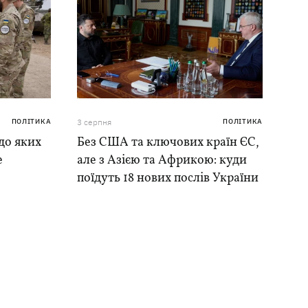
ПОЛІТИКА
3 серпня
ПОЛІТИКА
до яких
Без США та ключових країн ЄС,
е
але з Азією та Африкою: куди
поїдуть 18 нових послів України