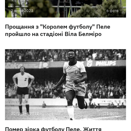
2 сiчня 2023
6 фото
Прощання з "Королем футболу" Пеле
пройшло на стадіоні Віла Белміро
30 грудня 2022
11 фото
Помер зірка футболу Пеле. Життя