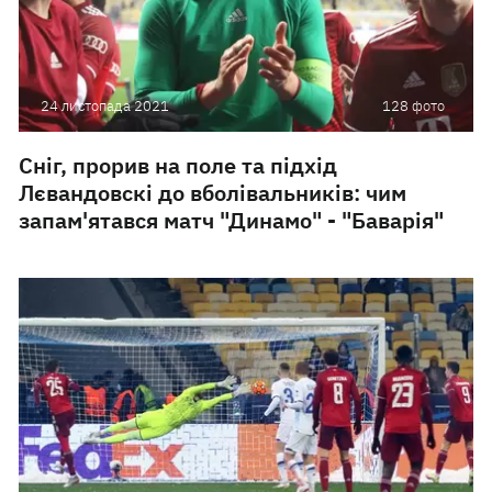
24 листопада 2021
128 фото
Сніг, прорив на поле та підхід
Лєвандовскі до вболівальників: чим
запам'ятався матч "Динамо" - "Баварія"