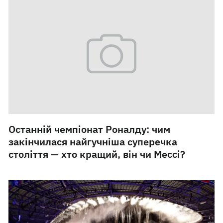
7 липня
5 фото
Останній чемпіонат Роналду: чим
закінчилася найгучніша суперечка
століття — хто кращий, він чи Мессі?