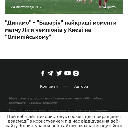
24 листопада 2021
164 фото
"Динамо" - "Баварія" найкращі моменти
матчу Ліги чемпіонів у Києві на
"Олімпійському"
Контакти
Автори
Матеріали під рубриками «Новини компанії», «PR» і «Факт»
розміщені на правах реклами
Використання матеріалів дозволяється за умови розміщення
активного гіперпосилання на KP.UA в першому абзаці.
Цей веб-сайт використовує cookies для покращення
взаємодії з користувачем під час відвідування веб-
© ТОВ «ЮЛАВ МЕДІА» 2026. Всі права захищені.
сайту. Користування веб-сайтом означає згоду з його