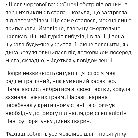
- Після чергової важкої ночі обстрілів одним із
перших викликів стала... козуля, що застрягла
під автомобілем. Що саме сталося, можна лише
припускати. Ймовірно, тварину смертельно
налякав нічний гуркіт вибухів, і в паніці вона
шукала будь-яке укриття. Інакше пояснити, як
дика козуля опинилася під легковиком посеред
міста, складно, - йдеться у повідомленні.
Попри незвичність ситуації ця історія має
радше трагічний, ніж кумедний характер.
Намагаючись вибратися зі своєї пастки, козуля
зазнала тяжких травм. Наразі тварина
перебуває у критичному стані та отримує
необхідну допомогу під наглядом спеціалістів
Центру порятунку диких тварин.
Фахівці роблять усе можливе для її порятунку