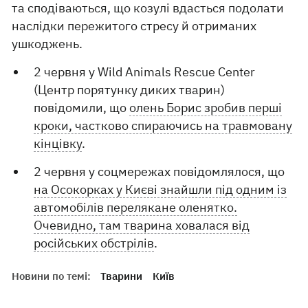
та сподіваються, що козулі вдасться подолати
наслідки пережитого стресу й отриманих
ушкоджень.
2 червня у Wild Animals Rescue Center
(Центр порятунку диких тварин)
повідомили, що
олень Борис зробив перші
кроки, частково спираючись на травмовану
кінцівку
.
2 червня у соцмережах повідомлялося, що
на Осокорках у Києві знайшли під одним із
автомобілів перелякане оленятко.
Очевидно, там тварина ховалася від
російських обстрілів
.
Новини по темі:
Тварини
Київ