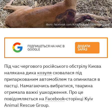
Фото: facebook.com/KARG.kyivanimalrescuegroup
ПІДПИШІТЬСЯ НА НАС В
ДОДАТИ
GOOGLE
ЗАРАЗ
Під час чергового російського обстрілу Києва
налякана дика
козуля
сховалася під
припаркованим автомобілем та опинилася в
пастці. Намагаючись вибратися, тварина
отримала важкі ушкодження. Про це
повідомляється на
Facebook
-сторінці Kyiv
Animal Rescue Group.