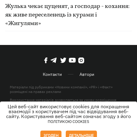
Жулька чекає цуценят, а господар - кохання:
як живе переселенець із курами і
«Жигулями»
Контакти
Автори
Матеріали під рубриками «Новини компанії», «PR» і «Факт»
розміщені на правах реклами
Використання матеріалів дозволяється за умови розміщення
активного гіперпосилання на KP.UA в першому абзаці.
Цей веб-сайт використовує cookies для покращення
взаємодії з користувачем під час відвідування веб-
© ТОВ «ЮЛАВ МЕДІА» 2026. Всі права захищені.
сайту. Користування веб-сайтом означає згоду з його
ПОЛІТИКОЮ COOKIES
Дизайн
ЗГОДЕН
ДЕТАЛЬНІШЕ