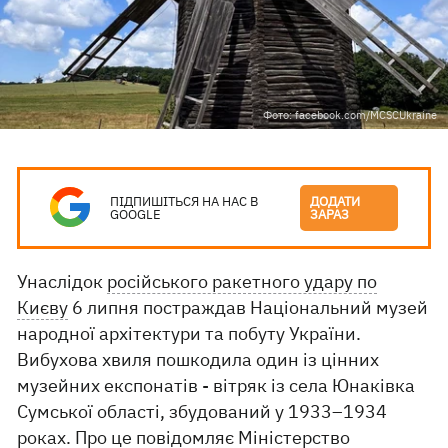
Фото: facebook.com/MCSCUkraine
ПІДПИШІТЬСЯ НА НАС В
ДОДАТИ
GOOGLE
ЗАРАЗ
Унаслідок
російського ракетного удару по
Києву
6 липня постраждав Національний музей
народної архітектури та побуту України.
Вибухова хвиля пошкодила один із цінних
музейних експонатів - вітряк із села Юнаківка
Сумської області, збудований у 1933–1934
роках. Про це
повідомляє
Міністерство