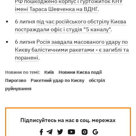
РФ пошкоджено корпус і гуртожиток КНУ
імені Тараса Шевченка на ВДНГ
.
6 липня
під час російського обстрілу Києва
постраждали офіс і студія "5 каналу"
.
6 липня
Росія завдала масованого удару по
Києву балістичними ракетами - є загиблі та
поранені
.
Новини по темі:
Київ
Новини Києва події
Пирогово
Ракетний удар по Києву
обстріл
руйнування
Підписуйтесь на нас в соц. мережах